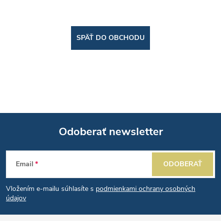
SPÄŤ DO OBCHODU
Odoberať newsletter
Z
Email
ODOBERAŤ
á
Vložením e-mailu súhlasíte s
podmienkami ochrany osobných
p
údajov