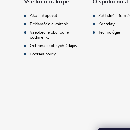
ä
Všetko o nákupe
O spoločnosti
t
Ako nakupovať
Základné informá
Reklamácia a vrátenie
Kontakty
i
Všeobecné obchodné
Technológie
podmienky
e
Ochrana osobných údajov
Cookies policy