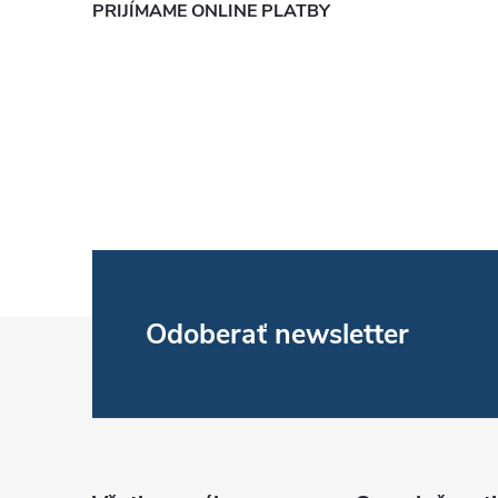
PRIJÍMAME ONLINE PLATBY
Z
Odoberať newsletter
á
p