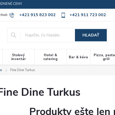
ODNENÉ CENY.
+421 915 823 002
+421 911 723 002
chodné podmienky
Ochrana osobných údajov
Cookies policy
HĽADAŤ
Stolový
Hotel &
Pizza, past
Bar & káva
inventár
catering
grill
ne
Fine Dine Turkus
Fine Dine Turkus
Produkty ešte len 