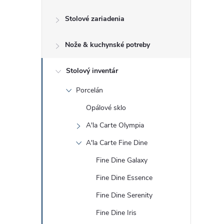
č
Stolové zariadenia
n
Nože & kuchynské potreby
ý
p
Stolový inventár
Porcelán
a
Opálové sklo
n
A'la Carte Olympia
A'la Carte Fine Dine
e
Fine Dine Galaxy
l
Fine Dine Essence
Fine Dine Serenity
Fine Dine Iris