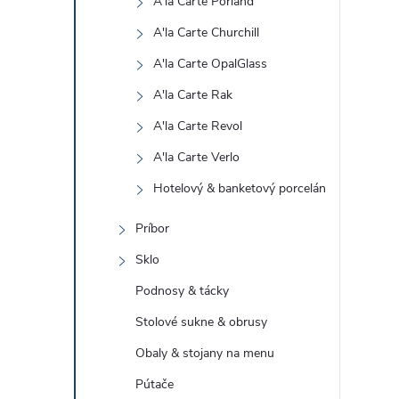
A'la Carte Porland
A'la Carte Churchill
A'la Carte OpalGlass
A'la Carte Rak
A'la Carte Revol
A'la Carte Verlo
Hotelový & banketový porcelán
Príbor
Sklo
Podnosy & tácky
Stolové sukne & obrusy
Obaly & stojany na menu
Pútače