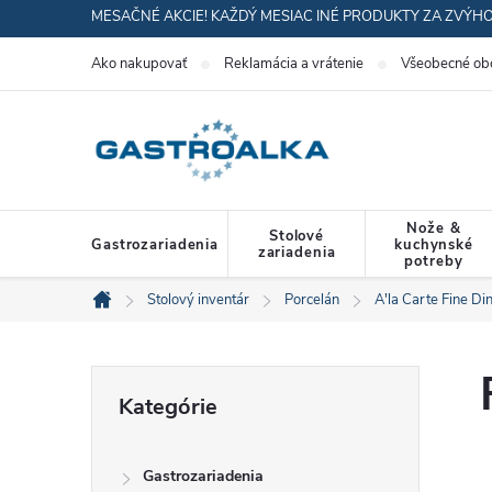
Prejsť
MESAČNÉ AKCIE! KAŽDÝ MESIAC INÉ PRODUKTY ZA ZVÝH
na
Ako nakupovať
Reklamácia a vrátenie
Všeobecné ob
obsah
Nože &
Stolové
Gastrozariadenia
kuchynské
zariadenia
potreby
Stolový inventár
Porcelán
A'la Carte Fine Di
Domov
B
Preskočiť
Kategórie
kategórie
o
Gastrozariadenia