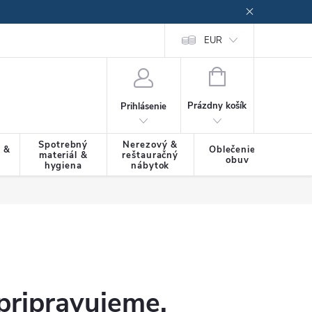
EUR
NÁKUPNÝ
KOŠÍK
Prázdny košík
Prihlásenie
Spotrebný
Nerezový &
a &
Oblečenie &
materiál &
reštauračný
SLU
obuv
hygiena
nábytok
pripravujeme.