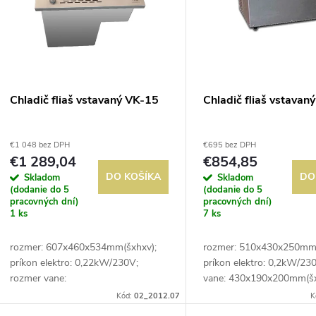
p
e
s
p
p
Chladič fliaš vstavaný VK-15
Chladič fliaš vstavan
r
r
€1 048 bez DPH
€695 bez DPH
o
€1 289,04
€854,85
o
DO KOŠÍKA
DO
Skladom
Skladom
d
(dodanie do 5
(dodanie do 5
d
pracovných dní)
pracovných dní)
1 ks
7 ks
u
u
rozmer: 607x460x534mm(šxhxv);
rozmer: 510x430x250mm(
k
príkon elektro: 0,22kW/230V;
príkon elektro: 0,2kW/23
k
rozmer vane:
vane: 430x190x200mm(šx
t
505x305x250mm(šxhxv); kapacita:
kapacita: 10ks fliaš ; chla
Kód:
02_2012.07
K
15ks fliaš ; chladenie: statické; prev.
statické; prev. teplota: 0/