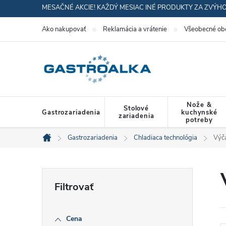
Prejsť
MESAČNÉ AKCIE! KAŽDÝ MESIAC INÉ PRODUKTY ZA ZVÝH
na
Ako nakupovať
Reklamácia a vrátenie
Všeobecné ob
obsah
Nože &
Stolové
Gastrozariadenia
kuchynské
zariadenia
potreby
Gastrozariadenia
Chladiaca technológia
Výča
Domov
B
o
Cena