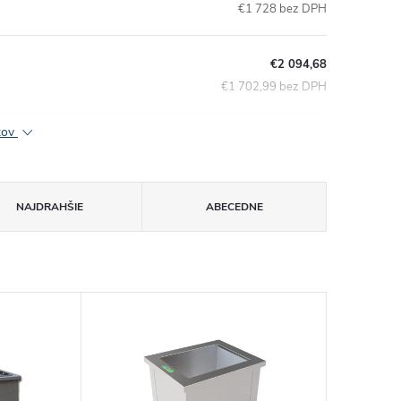
€1 728 bez DPH
€2 094,68
€1 702,99 bez DPH
ktov
NAJDRAHŠIE
ABECEDNE