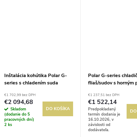
t
teplota: 0/+10°C; možnosť...
možnosť...
o
o
v
v
Inštalácia kohútika Polar G-
Polar G-series chladi
series s chladením suda
fliaš/sudov s horným
417L
€1 702,99 bez DPH
€1 237,51 bez DPH
€2 094,68
€1 522,14
DO KOŠÍKA
Skladom
Predpokladaný
DO
(dodanie do 5
termín dodania je
pracovných dní)
16.10.2026, v
2 ks
závislosti od
dodávateľa.