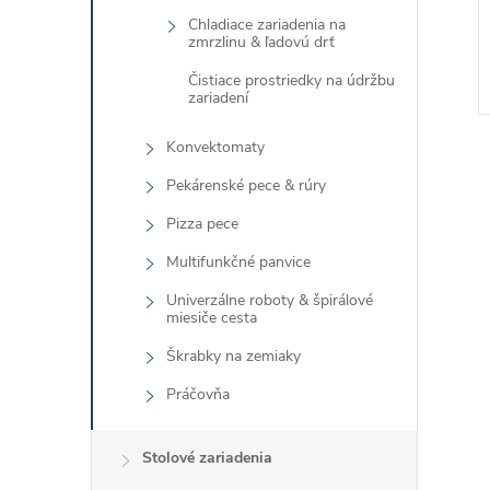
Chladiace zariadenia na
zmrzlinu & ľadovú drť
Čistiace prostriedky na údržbu
zariadení
Konvektomaty
Pekárenské pece & rúry
Pizza pece
Multifunkčné panvice
l
Univerzálne roboty & špirálové
miesiče cesta
Škrabky na zemiaky
Práčovňa
Stolové zariadenia