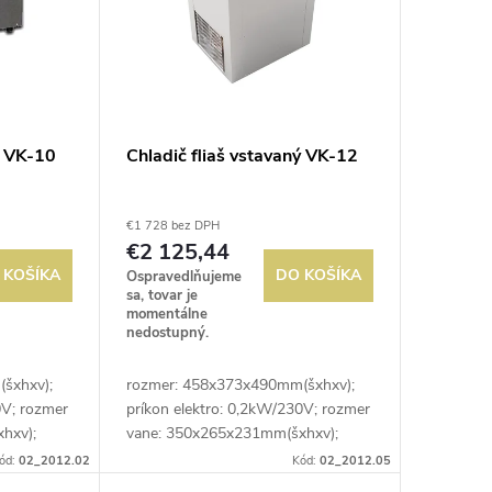
ý VK-10
Chladič fliaš vstavaný VK-12
€1 728 bez DPH
€2 125,44
 KOŠÍKA
DO KOŠÍKA
Ospravedlňujeme
sa, tovar je
momentálne
nedostupný.
šxhxv);
rozmer: 458x373x490mm(šxhxv);
0V; rozmer
príkon elektro: 0,2kW/230V; rozmer
hxv);
vane: 350x265x231mm(šxhxv);
denie:
kapacita: 12ks fliaš ; chladenie:
ód:
02_2012.02
Kód:
02_2012.05
+10°C;
statické; prev. teplota: 0/+10°C;