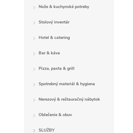
i
Nože & kuchynské potreby
Stolový inventár
r
Hotel & catering
Bar & káva
Pizza, pasta & grill
Spotrebný materiál & hygiena
Nerezový & reštauračný nábytok
Oblečenie & obuv
i
SLUŽBY