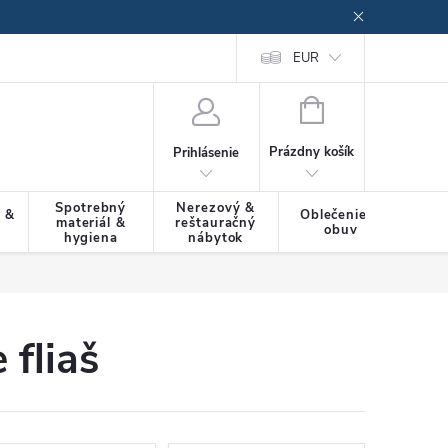
EUR
NÁKUPNÝ
KOŠÍK
Prázdny košík
Prihlásenie
Spotrebný
Nerezový &
a &
Oblečenie &
materiál &
reštauračný
SLU
obuv
hygiena
nábytok
 fliaš