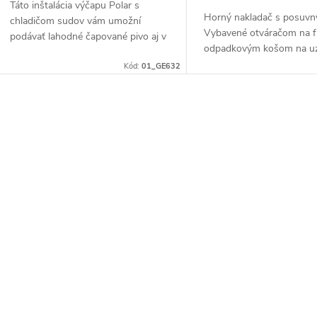
Táto inštalácia výčapu Polar s
Horný nakladač s posuv
chladičom sudov vám umožní
Vybavené otváračom na f
podávať lahodné čapované pivo aj v
odpadkovým košom na uz
obmedzenom priestore.
Kód:
01_GE632
O
v
á
d
a
c