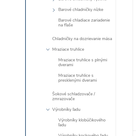
i
Barové chladničky nízke
i
Barové chladiace zariadenie
na fľaše
Chladničky na dozrievanie mäsa
Mraziace truhlice
Mraziace truhlice s plnými
dverami
Mraziace truhlice s
presklenými dverami
Šokové schladzovače /
zmrazovače
Výrobníky ľadu
Výrobníky klobúčikového
ľadu
Výrobníky kockového ľadu