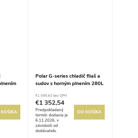
možnosť...
č
Polar G-series chladič fliaš a
 plnením
sudov s horným plnením 280L
€1 099,63 bez DPH
€1 352,54
Predpokladaný
 KOŠÍKA
DO KOŠÍKA
termín dodania je
6.11.2026, v
závislosti od
dodávateľa.