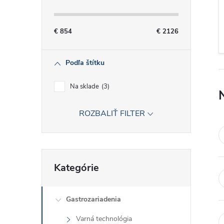
č
n
€
854
€
2126
ý
Podľa štítku
p
Na sklade
3
a
ROZBALIŤ FILTER
n
e
Preskočiť
Kategórie
kategórie
l
Gastrozariadenia
Varná technológia