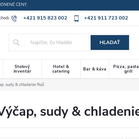
ODNENÉ CENY.
+421 915 823 002
+421 911 723 002
chodné podmienky
Ochrana osobných údajov
Cookies policy
HĽADAŤ
Stolový
Hotel &
Pizza, past
Bar & káva
inventár
catering
grill
p, sudy & chladenie fliaš
Výčap, sudy & chladenie