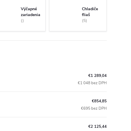
Výčapné
Chladiče
zariadenia
fliaš
5
€1 289,04
€1 048 bez DPH
€854,85
€695 bez DPH
€2 125,44