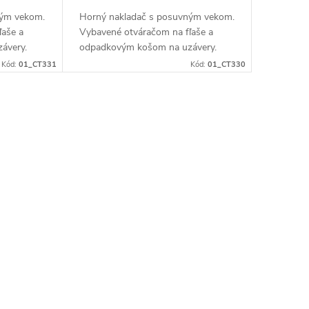
ným vekom.
Horný nakladač s posuvným vekom.
ľaše a
Vybavené otváračom na fľaše a
ávery.
odpadkovým košom na uzávery.
Kód:
01_CT331
Kód:
01_CT330