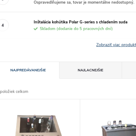
Ospravedlňujeme sa, tovar je momentálne nedostupný.
Inštalácia kohútika Polar G-series s chladením suda
Skladom (dodanie do 5 pracovných dní)
Zobraziť viac produ
R
NAJPREDÁVANEJŠIE
NAJLACNEJŠIE
a
položiek celkom
d
V
e
ý
n