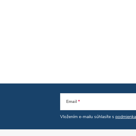
s
u
Email
Vložením e-mailu súhlasíte s
podmienka