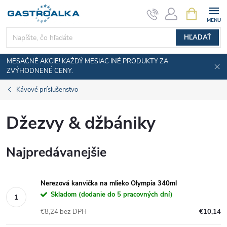
Prejsť
NÁKUPN
KOŠÍK
na
obsah
HĽADAŤ
MESAČNÉ AKCIE! KAŽDÝ MESIAC INÉ PRODUKTY ZA
ZVÝHODNENÉ CENY.
Kávové príslušenstvo
Džezvy & džbániky
Najpredávanejšie
Nerezová kanvička na mlieko Olympia 340ml
Skladom (dodanie do 5 pracovných dní)
€8,24 bez DPH
€10,14