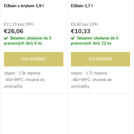
Džbán s krytom 1,9 l
Džbán 1,7 l
€21,19 bez DPH
€8,40 bez DPH
€26,06
€10,33
Skladom (dodanie do 5
Skladom (dodanie do 5
pracovných dní)
6 ks
pracovných dní)
22 ks
DO KOŠÍKA
DO KOŠÍKA
objem : 1,9l; teplota :
objem : 1,7l; teplota :
-40/+99°C; vhodné do
-40/+99°C; vhodné do
umývačky
umývačky