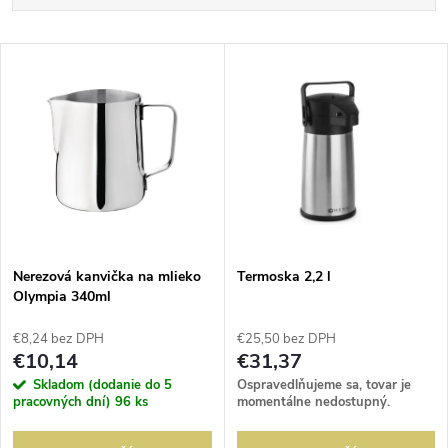
a
Najlacnejšie
V
Najdrahšie
d
ý
Abecedne
e
p
n
i
i
s
e
Nerezová kanvička na mlieko
Termoska 2,2 l
Olympia 340ml
p
p
€8,24 bez DPH
€25,50 bez DPH
r
€10,14
€31,37
r
Skladom (dodanie do 5
Ospravedlňujeme sa, tovar je
o
pracovných dní)
96 ks
momentálne nedostupný.
o