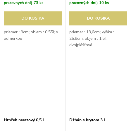
pracovných dní)
73 ks
pracovných dní)
10 ks
DO KOŠÍKA
DO KOŠÍKA
priemer : 9cm; objem : 0,55l; s
priemer : 13,6cm; výška :
odmerkou
25,8cm; objem : 1,5l;
dvojplášťová
Hrnček nerezový 0,5 l
Džbán s krytom 3 l