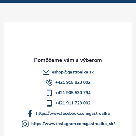
v
ä
k
t
y
v
i
ý
e
p
i
eshop
@
gastroalka.sk
+421 915 823 002
s
+421 905 530 794
u
+421 911 723 002
https://www.facebook.com/gastroalka
https://www.instagram.com/gastroalka_sk/