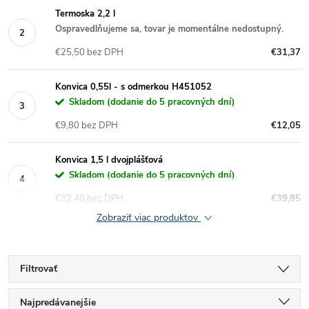
Termoska 2,2 l
Ospravedlňujeme sa, tovar je momentálne nedostupný.
€25,50 bez DPH
€31,37
Konvica 0,55l - s odmerkou H451052
Skladom (dodanie do 5 pracovných dní)
€9,80 bez DPH
€12,05
Konvica 1,5 l dvojplášťová
Skladom (dodanie do 5 pracovných dní)
€32,40 bez DPH
€39,85
Zobraziť viac produktov
Filtrovať
R
Najpredávanejšie