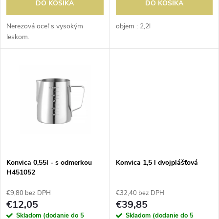
d
DO KOŠÍKA
DO KOŠÍKA
d
u
Nerezová oceľ s vysokým
objem : 2,2l
leskom.
u
k
k
t
t
o
o
v
v
Konvica 0,55l - s odmerkou
Konvica 1,5 l dvojplášťová
H451052
€9,80 bez DPH
€32,40 bez DPH
€12,05
€39,85
Skladom (dodanie do 5
Skladom (dodanie do 5