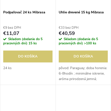
Podpaľovač 24 ks Mibrasa
Uhlie drevené 15 kg Mibrasa
€9 bez DPH
€33 bez DPH
€11,07
€40,59
Skladom (dodanie do 5
Skladom (dodanie do 5
pracovných dní)
15 ks
pracovných dní)
>100 ks
DO KOŠÍKA
DO KOŠÍKA
24 ks
pôvod: Paraguay; doba horenia:
6-8hodín ; minimálne iskrenie,
aróma prirodzená jemná;
balenie: 15 kg