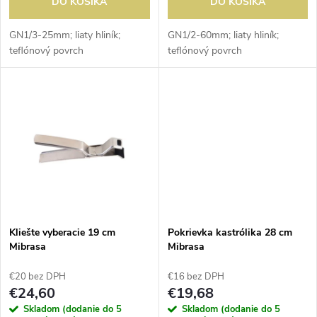
d
DO KOŠÍKA
DO KOŠÍKA
d
u
GN1/3-25mm; liaty hliník;
GN1/2-60mm; liaty hliník;
teflónový povrch
teflónový povrch
u
k
k
t
t
o
o
v
v
Kliešte vyberacie 19 cm
Pokrievka kastrólika 28 cm
Mibrasa
Mibrasa
€20 bez DPH
€16 bez DPH
€24,60
€19,68
Skladom (dodanie do 5
Skladom (dodanie do 5