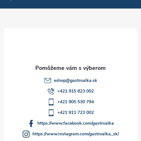
p
v
ä
k
t
y
v
i
ý
e
p
i
eshop
@
gastroalka.sk
+421 915 823 002
s
+421 905 530 794
u
+421 911 723 002
https://www.facebook.com/gastroalka
https://www.instagram.com/gastroalka_sk/