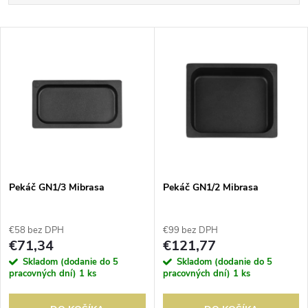
a
Najlacnejšie
V
Najdrahšie
d
ý
Abecedne
e
p
n
i
i
s
e
Pekáč GN1/3 Mibrasa
Pekáč GN1/2 Mibrasa
p
p
€58 bez DPH
€99 bez DPH
r
€71,34
€121,77
r
Skladom (dodanie do 5
Skladom (dodanie do 5
o
pracovných dní)
1 ks
pracovných dní)
1 ks
o