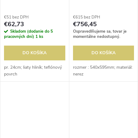
€51 bez DPH
€615 bez DPH
€62,73
€756,45
Skladom (dodanie do 5
Ospravedlňujeme sa, tovar je
pracovných dní)
1 ks
momentálne nedostupný.
DO KOŠÍKA
DO KOŠÍKA
pr. 24cm; liaty hliník; teflónový
rozmer : 540x595mm; materiál:
povrch
nerez