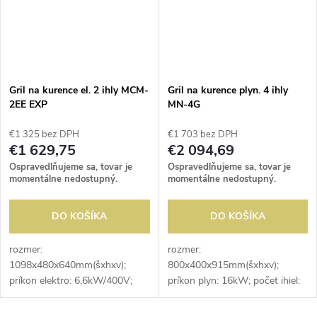
Gril na kurence el. 2 ihly MCM-
Gril na kurence plyn. 4 ihly
2EE EXP
MN-4G
€1 325 bez DPH
€1 703 bez DPH
€1 629,75
€2 094,69
Ospravedlňujeme sa, tovar je
Ospravedlňujeme sa, tovar je
momentálne nedostupný.
momentálne nedostupný.
DO KOŠÍKA
DO KOŠÍKA
rozmer:
rozmer:
1098x480x640mm(šxhxv);
800x400x915mm(šxhxv);
príkon elektro: 6,6kW/400V;
príkon plyn: 16kW; počet ihiel:
počet ihiel: 2ks; dĺžka ihly:
4ks; dĺžka ihly: 400mm; počet
900mm; počet kurčiat na ihle:
kurčiat na ihle: 2-3ks