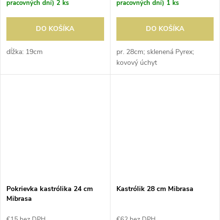
pracovných dní)
2 ks
pracovných dní)
1 ks
DO KOŠÍKA
DO KOŠÍKA
dĺžka: 19cm
pr. 28cm; sklenená Pyrex;
kovový úchyt
Pokrievka kastrólika 24 cm
Kastrólik 28 cm Mibrasa
Mibrasa
€15 bez DPH
€62 bez DPH