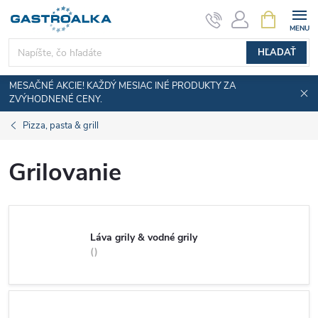
Prejsť
NÁKUPN
KOŠÍK
na
obsah
HĽADAŤ
MESAČNÉ AKCIE! KAŽDÝ MESIAC INÉ PRODUKTY ZA
ZVÝHODNENÉ CENY.
Pizza, pasta & grill
Grilovanie
Láva grily & vodné grily