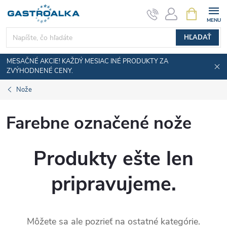
Prejsť
NÁKUPN
KOŠÍK
na
obsah
HĽADAŤ
MESAČNÉ AKCIE! KAŽDÝ MESIAC INÉ PRODUKTY ZA
ZVÝHODNENÉ CENY.
Nože
Farebne označené nože
Produkty ešte len
pripravujeme.
Môžete sa ale pozrieť na ostatné kategórie.