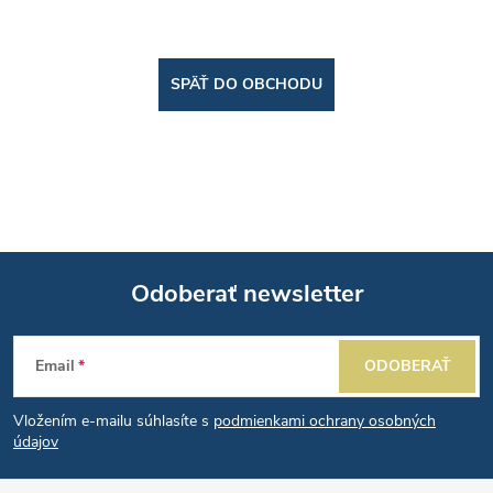
SPÄŤ DO OBCHODU
Odoberať newsletter
Z
Email
ODOBERAŤ
á
Vložením e-mailu súhlasíte s
podmienkami ochrany osobných
p
údajov