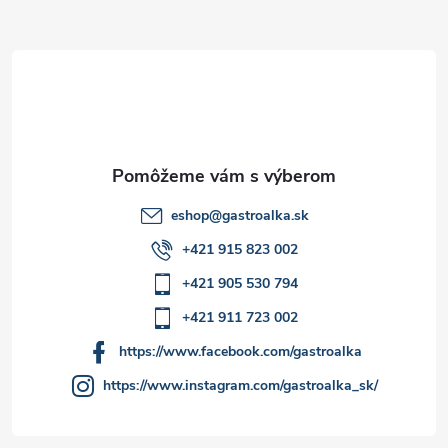
ä
t
i
e
eshop
@
gastroalka.sk
+421 915 823 002
+421 905 530 794
+421 911 723 002
https://www.facebook.com/gastroalka
https://www.instagram.com/gastroalka_sk/