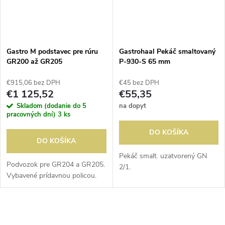
Gastro M podstavec pre rúru
Gastrohaal Pekáč smaltovaný
GR200 až GR205
P-930-S 65 mm
€915,06 bez DPH
€45 bez DPH
€1 125,52
€55,35
Skladom (dodanie do 5
na dopyt
pracovných dní)
3 ks
DO KOŠÍKA
DO KOŠÍKA
Pekáč smalt. uzatvorený GN
Podvozok pre GR204 a GR205.
2/1.
Vybavené prídavnou policou.
O