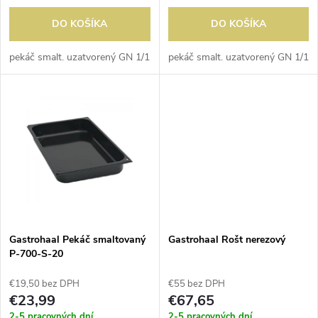
o
o
DO KOŠÍKA
DO KOŠÍKA
d
d
pekáč smalt. uzatvorený GN 1/1
pekáč smalt. uzatvorený GN 1/1
u
u
k
k
t
t
o
o
v
v
Gastrohaal Pekáč smaltovaný
Gastrohaal Rošt nerezový
P-700-S-20
€19,50 bez DPH
€55 bez DPH
€23,99
€67,65
2-5 pracovných dní
2-5 pracovných dní