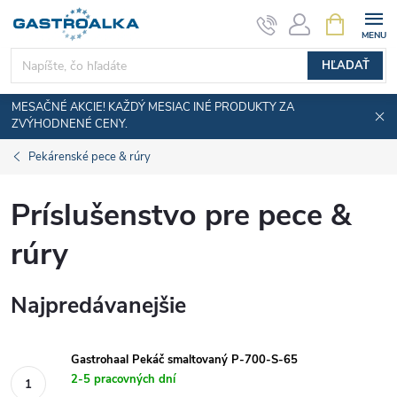
Prejsť
NÁKUPN
KOŠÍK
na
obsah
HĽADAŤ
MESAČNÉ AKCIE! KAŽDÝ MESIAC INÉ PRODUKTY ZA
ZVÝHODNENÉ CENY.
Pekárenské pece & rúry
Príslušenstvo pre pece &
rúry
Najpredávanejšie
Gastrohaal Pekáč smaltovaný P-700-S-65
2-5 pracovných dní