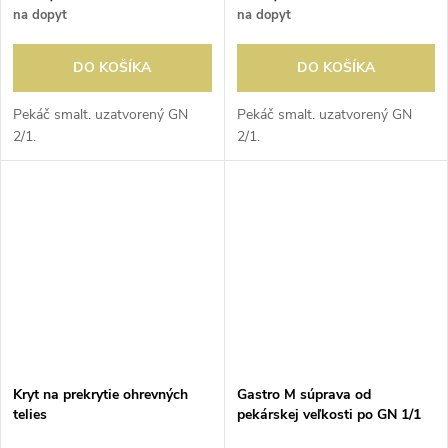
na dopyt
na dopyt
DO KOŠÍKA
DO KOŠÍKA
Pekáč smalt. uzatvorený GN
Pekáč smalt. uzatvorený GN
2/1.
2/1.
Kryt na prekrytie ohrevných
Gastro M súprava od
telies
pekárskej veľkosti po GN 1/1
pre GR205