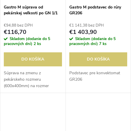
Gastro M súprava od
Gastro M podstavec do rúry
pekárskej veľkosti po GN 1/1
GR206
pre GR202 a GR203
€94,88 bez DPH
€1 141,38 bez DPH
€116,70
€1 403,90
Skladom (dodanie do 5
Skladom (dodanie do 5
pracovných dní)
2 ks
pracovných dní)
7 ks
DO KOŠÍKA
DO KOŠÍKA
Súprava na zmenu z
Podstavec pre konvektomat
pekárskeho rozmeru
GR206
(600x400mm) na rozmer
GN1/1.