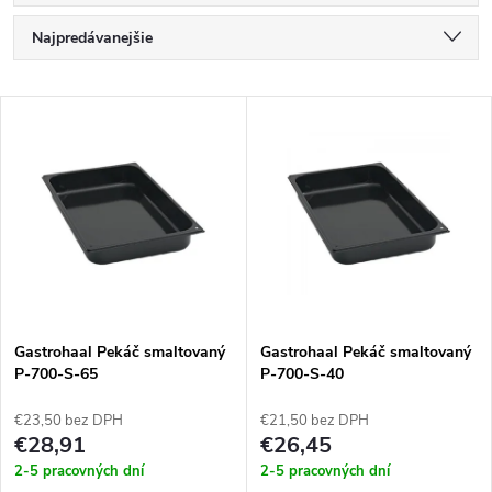
R
Najpredávanejšie
a
Najlacnejšie
V
Najdrahšie
d
ý
Abecedne
e
p
n
i
i
s
e
Gastrohaal Pekáč smaltovaný
Gastrohaal Pekáč smaltovaný
P-700-S-65
P-700-S-40
p
p
€23,50 bez DPH
€21,50 bez DPH
r
€28,91
€26,45
r
2-5 pracovných dní
2-5 pracovných dní