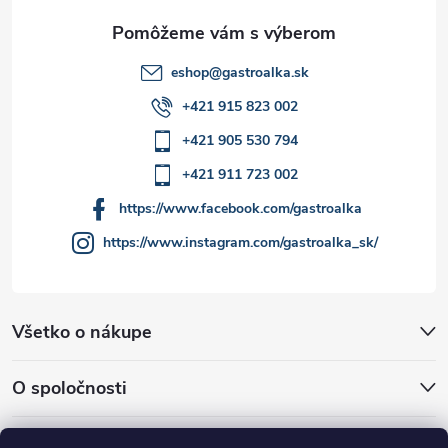
e
k
y
eshop
@
gastroalka.sk
v
+421 915 823 002
ý
+421 905 530 794
p
+421 911 723 002
i
https://www.facebook.com/gastroalka
https://www.instagram.com/gastroalka_sk/
s
u
Všetko o nákupe
O spoločnosti
Akcie a novinky