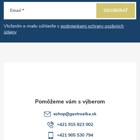
Z
e
n
Email
ODOBERAŤ
p
á
i
e
r
Vložením e-mailu súhlasíte s
podmienkami ochrany osobných
p
údajov
v
ä
k
t
y
v
i
ý
e
p
i
eshop
@
gastroalka.sk
+421 915 823 002
s
+421 905 530 794