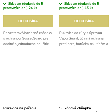
Skladom (dodanie do 5
Skladom (dodanie do 5
pracovných dní)
24 ks
pracovných dní)
15 ks
DO KOŠÍKA
DO KOŠÍKA
Polyesterové/bavlnené chňapky
Rukavica do rúry s úpravou
s ochranou GussetGuard pre
VaporGuard, účinná ochrana
odolné a jednoduché použitie.
proti pare, horúcim tekutinám a
Predáva sa po kuse.
mastnote. Táto rukavica je
vhodná na všetky druhy varenia
a má GussetGuard pre extra...
Rukavica na pečenie
Silikónová chňapka