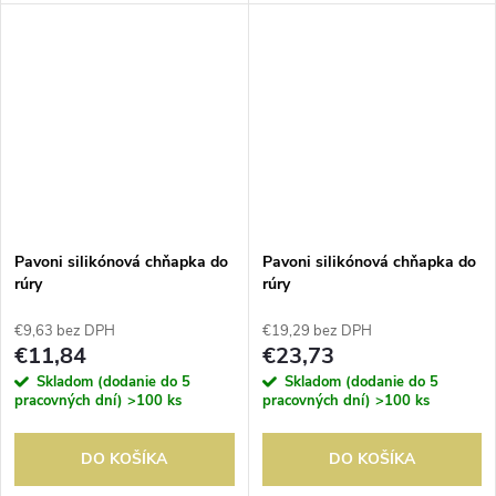
250°C. Predáva sa po kuse.
250°C. Predáva sa po kuse.
Pavoni silikónová chňapka do
Pavoni silikónová chňapka do
rúry
rúry
€9,63 bez DPH
€19,29 bez DPH
€11,84
€23,73
Skladom (dodanie do 5
Skladom (dodanie do 5
pracovných dní)
>100 ks
pracovných dní)
>100 ks
DO KOŠÍKA
DO KOŠÍKA