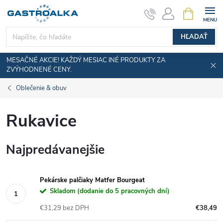
Prejsť
NÁKUPN
KOŠÍK
na
obsah
HĽADAŤ
MESAČNÉ AKCIE! KAŽDÝ MESIAC INÉ PRODUKTY ZA
ZVÝHODNENÉ CENY.
Oblečenie & obuv
Rukavice
Najpredávanejšie
Pekárske palčiaky Matfer Bourgeat
Skladom (dodanie do 5 pracovných dní)
€31,29 bez DPH
€38,49