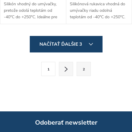
Silikón vhodný do umývačky,
Silikónová rukavica vhodná do
pretože odolá teplotám od
umývačky riadu odolná
-40°C do +250°C. Ideálne pre
teplotám od -40°C do +250°C.
plechy na pečenie a horúce
Samostatný ukazovák pre
plechy. Predáva sa samostatne.
lepšiu obratnosť. Predáva sa
samostatne.
O
NAČÍTAŤ ĎALŠIE 3
v
l
S
1
2
t
á
r
d
á
a
n
k
c
o
i
Odoberať newsletter
v
a