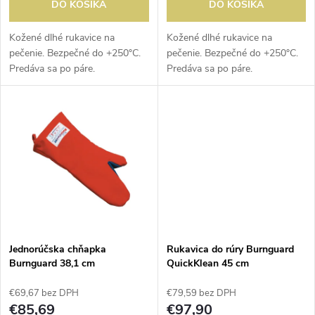
d
DO KOŠÍKA
DO KOŠÍKA
d
u
Kožené dlhé rukavice na
Kožené dlhé rukavice na
pečenie. Bezpečné do +250°C.
pečenie. Bezpečné do +250°C.
u
Predáva sa po páre.
Predáva sa po páre.
k
k
t
t
o
o
v
v
Jednorúčska chňapka
Rukavica do rúry Burnguard
Burnguard 38,1 cm
QuickKlean 45 cm
€69,67 bez DPH
€79,59 bez DPH
€85,69
€97,90