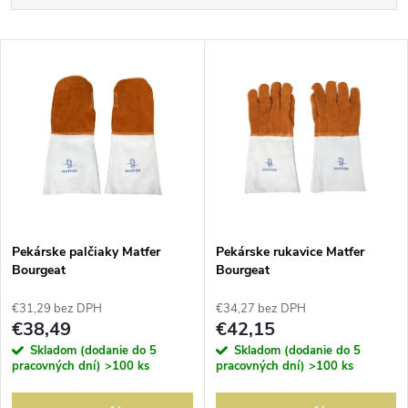
a
Najlacnejšie
V
Najdrahšie
d
ý
Abecedne
e
p
n
i
i
s
e
Pekárske palčiaky Matfer
Pekárske rukavice Matfer
Bourgeat
Bourgeat
p
p
€31,29 bez DPH
€34,27 bez DPH
r
€38,49
€42,15
r
Skladom (dodanie do 5
Skladom (dodanie do 5
o
pracovných dní)
>100 ks
pracovných dní)
>100 ks
o