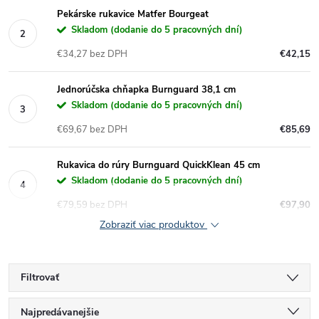
Pekárske rukavice Matfer Bourgeat
Skladom (dodanie do 5 pracovných dní)
€34,27 bez DPH
€42,15
Jednorúčska chňapka Burnguard 38,1 cm
Skladom (dodanie do 5 pracovných dní)
€69,67 bez DPH
€85,69
Rukavica do rúry Burnguard QuickKlean 45 cm
Skladom (dodanie do 5 pracovných dní)
€79,59 bez DPH
€97,90
Zobraziť viac produktov
Filtrovať
R
Najpredávanejšie