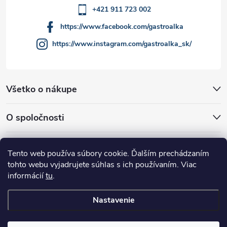
u
+421 911 723 002
https://www.facebook.com/gastroalka
https://www.instagram.com/gastroalka_sk/
Všetko o nákupe
O spoločnosti
Akcie a novinky
Tento web používa súbory cookie. Ďalším prechádzaním
tohto webu vyjadrujete súhlas s ich používaním. Viac
informácií
tu
.
Nastavenie
Copyright 2026
GASTROALKA Slovakia
. Všetky práva vyhradené.