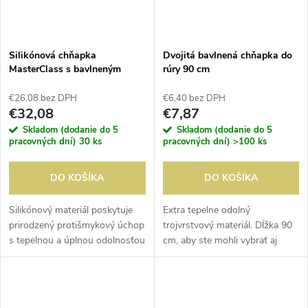
Silikónová chňapka
Dvojitá bavlnená chňapka do
MasterClass s bavlneným
rúry 90 cm
vnútorným poťahom
€26,08 bez DPH
€6,40 bez DPH
€32,08
€7,87
Skladom (dodanie do 5
Skladom (dodanie do 5
pracovných dní)
30 ks
pracovných dní)
>100 ks
DO KOŠÍKA
DO KOŠÍKA
Silikónový materiál poskytuje
Extra tepelne odolný
prirodzený protišmykový úchop
trojvrstvový materiál. Dĺžka 90
s tepelnou a úplnou odolnosťou
cm, aby ste mohli vybrať aj
voči vode. Bavlnený rukáv.
veľké panvice.