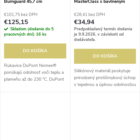
Burnguard 45,7 cm
MasterClass s bavlneným
vnútorným poťahom
€101,75 bez DPH
€28,41 bez DPH
€125,15
€34,94
Skladom (dodanie do 5
Predpokladaný termín dodania
pracovných dní)
16 ks
je 9.9.2026, v závislosti od
dodávateľa.
DO KOŠÍKA
DO KOŠÍKA
Rukavice DuPont Nomex®
Silikónový materiál poskytuje
ponúkajú odolnosť voči teplu a
prirodzený protišmykový úchop
plameňu až do 230 °C. DuPont
s tepelnou a úplnou odolnosťou
medzi palcom a ukazovákom
voči vode. Bavlnený rukáv.
pre extra ochranu a odolnosť.
VaporGuard® je trvalo spojený
s...