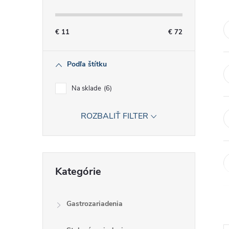
č
n
€
11
€
72
ý
Podľa štítku
p
Na sklade
6
a
ROZBALIŤ FILTER
n
e
Preskočiť
Kategórie
kategórie
l
Gastrozariadenia