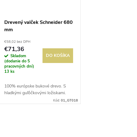
Drevený valček Schneider 680
mm
€58,02 bez DPH
€71,36
DO KOŠÍKA
Skladom
(dodanie do 5
pracovných dní)
13 ks
100% európske bukové drevo. S
hladkými guľôčkovými ložiskami.
Kód:
01_GT018
O