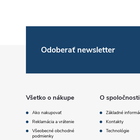
l
Z
Odoberať newsletter
á
i
p
ä
Všetko o nákupe
O spoločnosti
t
r
Ako nakupovať
Základné informá
Reklamácia a vrátenie
Kontakty
i
Všeobecné obchodné
Technológie
podmienky