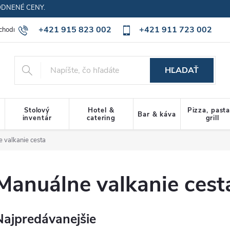
ODNENÉ CENY.
+421 915 823 002
+421 911 723 002
chodné podmienky
Ochrana osobných údajov
Cookies policy
HĽADAŤ
Stolový
Hotel &
Pizza, past
Bar & káva
inventár
catering
grill
 valkanie cesta
Manuálne valkanie cest
Najpredávanejšie