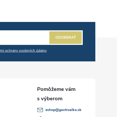
ODOBERAŤ
mi ochrany osobných údajov
eshop
@
gastroalka.sk