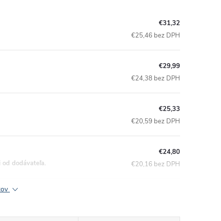
€31,32
€25,46 bez DPH
€29,99
€24,38 bez DPH
€25,33
€20,59 bez DPH
€24,80
i od dodávateľa.
€20,16 bez DPH
ktov