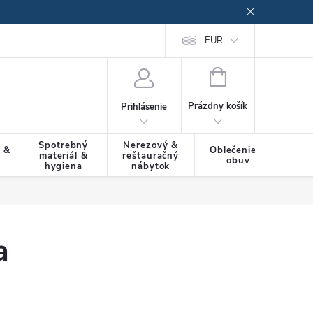
EUR
NÁKUPNÝ
KOŠÍK
Prázdny košík
Prihlásenie
Spotrebný
Nerezový &
a &
Oblečenie &
materiál &
reštauračný
SLU
obuv
hygiena
nábytok
a