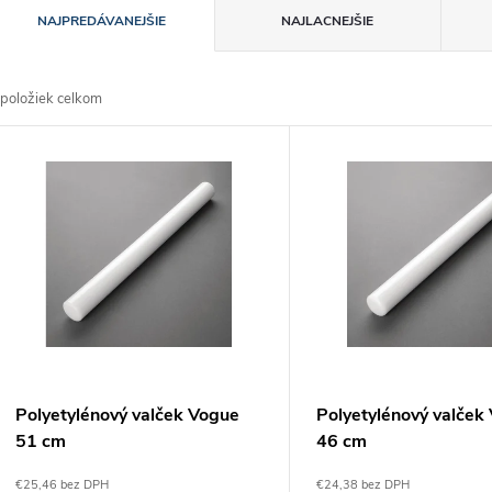
R
NAJPREDÁVANEJŠIE
NAJLACNEJŠIE
a
položiek celkom
d
V
e
ý
n
p
e
s
p
p
Polyetylénový valček Vogue
Polyetylénový valček
r
51 cm
46 cm
r
€25,46 bez DPH
€24,38 bez DPH