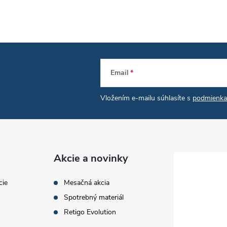
v
á
d
Email
a
Vložením e-mailu súhlasíte s
podmienka
c
e
Akcie a novinky
p
cie
Mesačná akcia
Spotrebný materiál
v
Retigo Evolution
k