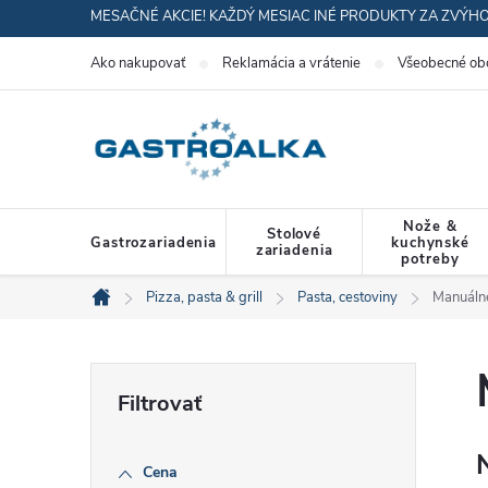
Prejsť
MESAČNÉ AKCIE! KAŽDÝ MESIAC INÉ PRODUKTY ZA ZVÝH
na
Ako nakupovať
Reklamácia a vrátenie
Všeobecné ob
obsah
Nože &
Stolové
Gastrozariadenia
kuchynské
zariadenia
potreby
Pizza, pasta & grill
Pasta, cestoviny
Manuálne
Domov
B
o
Cena