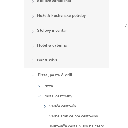
Stolové zariadenia
Nože & kuchynské potreby
7
Stolový inventár
Hotel & catering
Bar & káva
i
Pizza, pasta & grill
i
Pizza
Pasta, cestoviny
Variče cestovín
Varné stanice pre cestoviny
Tvarovače cesta & lisy na cesto