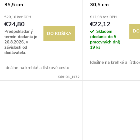
35,5 cm
30,5 cm
€20,16 bez DPH
€17,98 bez DPH
€24,80
€22,12
DO
Predpokladaný
Skladom
DO KOŠÍKA
termín dodania je
(dodanie do 5
26.8.2026, v
pracovných dní)
závislosti od
19 ks
dodávateľa.
Ideálne na krehké a lístko
Ideálne na krehké a lístkové cesto.
Kód:
01_J172