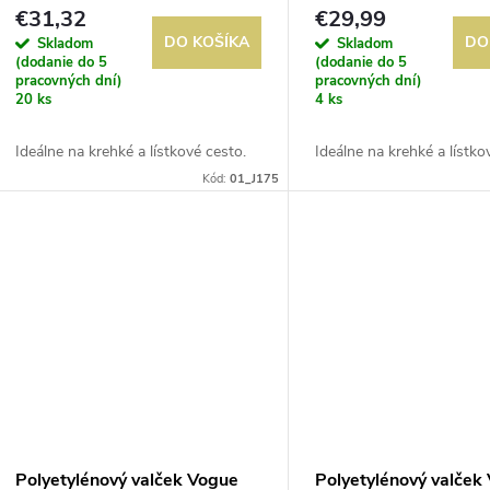
o
€31,32
€29,99
o
DO KOŠÍKA
DO
Skladom
Skladom
d
(dodanie do 5
(dodanie do 5
d
pracovných dní)
pracovných dní)
20 ks
4 ks
u
u
Ideálne na krehké a lístkové cesto.
Ideálne na krehké a lístko
k
Kód:
01_J175
k
t
t
o
o
v
v
Polyetylénový valček Vogue
Polyetylénový valček