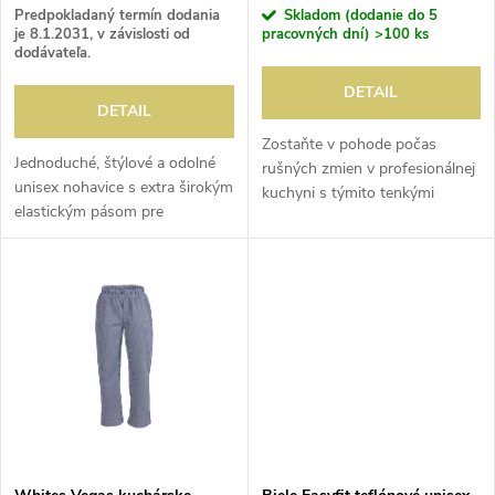
r
Predpokladaný termín dodania
Skladom (dodanie do 5
o
je 8.1.2031, v závislosti od
pracovných dní)
>100 ks
dodávateľa.
o
d
DETAIL
DETAIL
d
u
Zostaňte v pohode počas
Jednoduché, štýlové a odolné
rušných zmien v profesionálnej
u
unisex nohavice s extra širokým
kuchyni s týmito tenkými
k
elastickým pásom pre
pracovnými nohavicami. S
k
optimálne pohodlie.
vetranými panelmi za kolenami
t
Jednoduché čistenie.
a elastickým pásom pre
t
pohodlné nosenie.
o
o
v
v