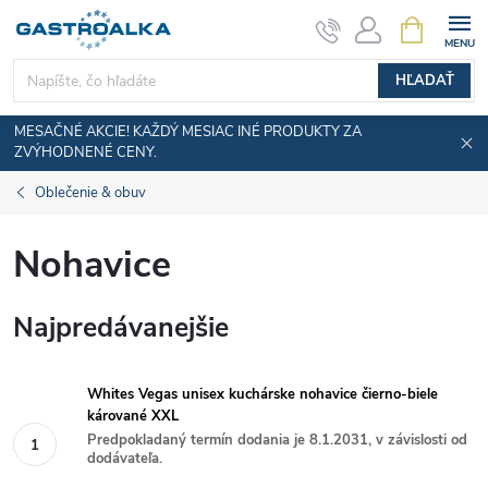
Prejsť
NÁKUPN
KOŠÍK
na
obsah
HĽADAŤ
MESAČNÉ AKCIE! KAŽDÝ MESIAC INÉ PRODUKTY ZA
ZVÝHODNENÉ CENY.
Oblečenie & obuv
Nohavice
Najpredávanejšie
Whites Vegas unisex kuchárske nohavice čierno-biele
kárované XXL
Predpokladaný termín dodania je 8.1.2031, v závislosti od
dodávateľa.