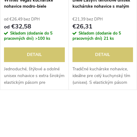
Whites Vegas kuchárske
Biele Easyfit teflónové unisex
nohavice modro-biele
kuchárske nohavice s malým
kárované XXL
kockom čierno-biele XS
od €26,49 bez DPH
€21,39 bez DPH
€32,58
€26,31
od
Skladom (dodanie do 5
Skladom (dodanie do 5
pracovných dní)
>100 ks
pracovných dní)
21 ks
DETAIL
DETAIL
Jednoduché, štýlové a odolné
Tradičné kuchárske nohavice,
unisex nohavice s extra širokým
ideálne pre celý kuchynský tím
elastickým pásom pre
(unisex). S elastickým pásom
optimálne pohodlie.
pre pohodlné a dobré nosenie.
Jednoduché čistenie.
Teflónový povrch poskytuje
dodatočnú ochranu proti...
O
v
l