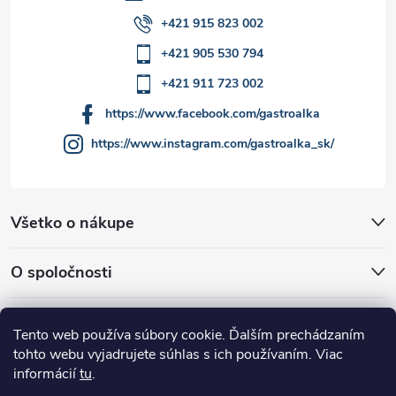
v
+421 915 823 002
ý
+421 905 530 794
p
+421 911 723 002
i
https://www.facebook.com/gastroalka
https://www.instagram.com/gastroalka_sk/
s
u
Všetko o nákupe
O spoločnosti
Akcie a novinky
Tento web používa súbory cookie. Ďalším prechádzaním
tohto webu vyjadrujete súhlas s ich používaním. Viac
informácií
tu
.