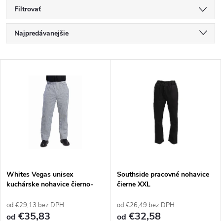
Filtrovať
R
Najpredávanejšie
a
Najlacnejšie
V
Najdrahšie
d
ý
Abecedne
e
p
n
i
i
s
e
Whites Vegas unisex
Southside pracovné nohavice
kuchárske nohavice čierno-
čierne XXL
p
biele kárované XXL
p
od €29,13 bez DPH
od €26,49 bez DPH
r
€35,83
€32,58
od
od