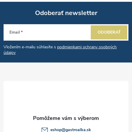
á
Odoberať newsletter
d
Z
a
Email
ODOBERAŤ
á
c
Vložením e-mailu súhlasíte s
podmienkami ochrany osobných
p
i
údajov
e
ä
p
t
r
i
v
e
k
y
eshop
@
gastroalka.sk