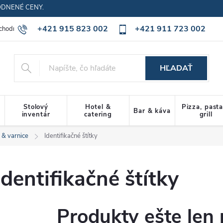
ODNENÉ CENY.
+421 915 823 002
+421 911 723 002
chodné podmienky
Ochrana osobných údajov
Cookies policy
HĽADAŤ
Stolový
Hotel &
Pizza, past
Bar & káva
inventár
catering
grill
 & varnice
Identifikačné štítky
Identifikačné štítky
Produkty ešte len 