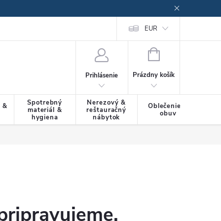
EUR
NÁKUPNÝ
KOŠÍK
Prázdny košík
Prihlásenie
Spotrebný
Nerezový &
a &
Oblečenie &
materiál &
reštauračný
SLU
obuv
hygiena
nábytok
pripravujeme.