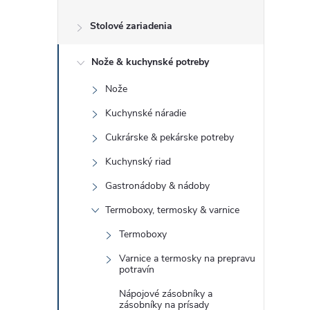
č
Stolové zariadenia
n
Nože & kuchynské potreby
ý
Nože
p
Kuchynské náradie
a
Cukrárske & pekárske potreby
Kuchynský riad
n
Gastronádoby & nádoby
e
Termoboxy, termosky & varnice
Termoboxy
l
Varnice a termosky na prepravu
potravín
Nápojové zásobníky a
zásobníky na prísady