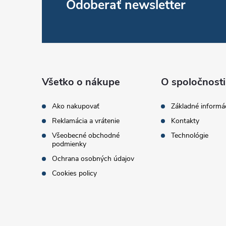
Z
Odoberať newsletter
á
p
ä
Všetko o nákupe
O spoločnosti
t
Ako nakupovať
Základné informá
Reklamácia a vrátenie
Kontakty
i
Všeobecné obchodné
Technológie
podmienky
e
Ochrana osobných údajov
Cookies policy