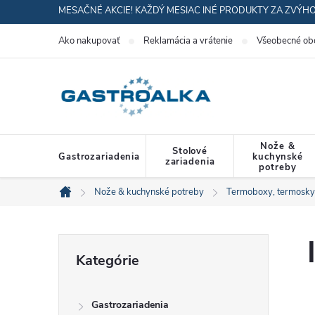
Prejsť
MESAČNÉ AKCIE! KAŽDÝ MESIAC INÉ PRODUKTY ZA ZVÝH
na
Ako nakupovať
Reklamácia a vrátenie
Všeobecné ob
obsah
Nože &
Stolové
Gastrozariadenia
kuchynské
zariadenia
potreby
Nože & kuchynské potreby
Termoboxy, termosky
Domov
B
Preskočiť
Kategórie
kategórie
o
Gastrozariadenia