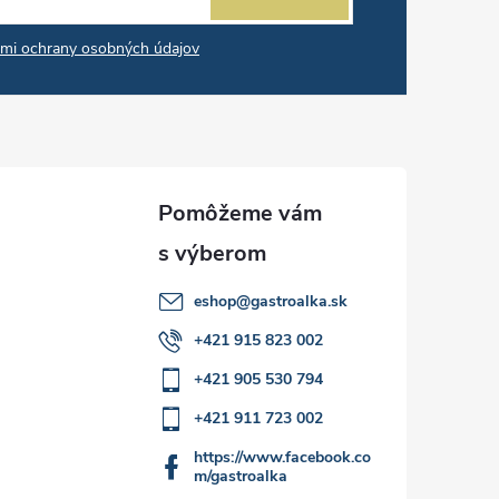
mi ochrany osobných údajov
eshop
@
gastroalka.sk
+421 915 823 002
+421 905 530 794
+421 911 723 002
https://www.facebook.co
m/gastroalka