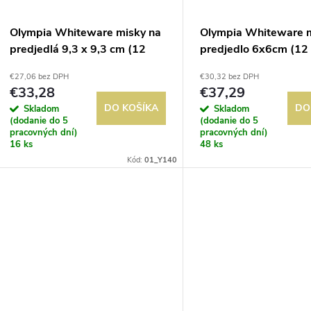
Olympia Whiteware misky na
Olympia Whiteware m
predjedlá 9,3 x 9,3 cm (12
predjedlo 6x6cm (12
kusov)
€27,06 bez DPH
€30,32 bez DPH
€33,28
€37,29
DO KOŠÍKA
DO
Skladom
Skladom
(dodanie do 5
(dodanie do 5
pracovných dní)
pracovných dní)
16 ks
48 ks
Kód:
01_Y140