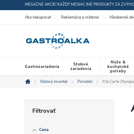
Prejsť
MESAČNÉ AKCIE! KAŽDÝ MESIAC INÉ PRODUKTY ZA ZVÝH
na
Ako nakupovať
Reklamácia a vrátenie
Všeobecné ob
obsah
Nože &
Stolové
Gastrozariadenia
kuchynské
zariadenia
potreby
Stolový inventár
Porcelán
A'la Carte Olympi
Domov
B
o
Cena