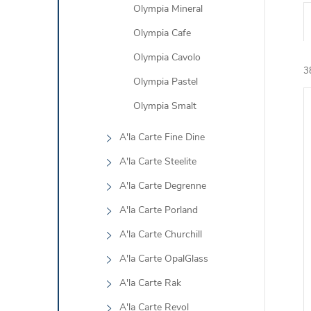
Olympia Mineral
Olympia Cafe
Olympia Cavolo
3
Olympia Pastel
Olympia Smalt
A'la Carte Fine Dine
A'la Carte Steelite
i
A'la Carte Degrenne
i
A'la Carte Porland
A'la Carte Churchill
A'la Carte OpalGlass
A'la Carte Rak
A'la Carte Revol