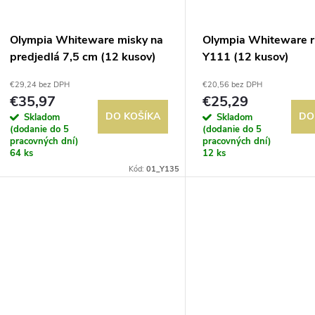
Olympia Whiteware misky na
Olympia Whiteware r
predjedlá 7,5 cm (12 kusov)
Y111 (12 kusov)
€29,24 bez DPH
€20,56 bez DPH
€35,97
€25,29
DO KOŠÍKA
DO
Skladom
Skladom
(dodanie do 5
(dodanie do 5
pracovných dní)
pracovných dní)
64 ks
12 ks
Kód:
01_Y135