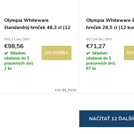
Olympia Whiteware
Olympia Whiteware š
štandardný hrnček 48,3 cl (12
hrnček 28,5 cl (12 ku
kusov)
€80,13 bez DPH
€57,94 bez DPH
€98,56
€71,27
DO KOŠÍKA
DO
Skladom
Skladom
(dodanie do 5
(dodanie do 5
pracovných dní)
pracovných dní)
2 ks
87 ks
Kód:
01_Y110
O
NAČÍTAŤ 12 ĎALŠ
v