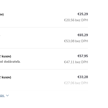
€25,29
ov)
€20,56 bez DPH
€65,29
)
€53,08 bez DPH
€57,95
2 kusov)
od dodávateľa.
€47,11 bez DPH
€33,28
2 kusov)
€27,06 bez DPH
ktov