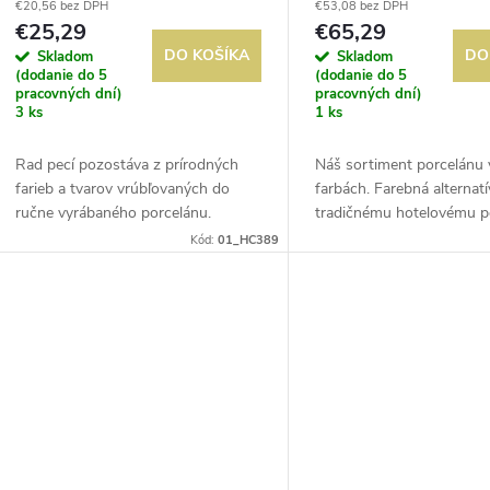
r
€20,56 bez DPH
€53,08 bez DPH
o
€25,29
€65,29
o
DO KOŠÍKA
DO
Skladom
Skladom
d
(dodanie do 5
(dodanie do 5
d
pracovných dní)
pracovných dní)
3 ks
1 ks
u
u
Rad pecí pozostáva z prírodných
Náš sortiment porcelánu v
k
farieb a tvarov vrúbľovaných do
farbách. Farebná alternatí
k
ručne vyrábaného porcelánu.
tradičnému hotelovému p
t
Umelecké kúzlo tejto kolekcie a
so zrolovanými okrajmi. 
Kód:
01_HC389
t
lesklá glazúra poskytujú jedinečný
rôzne farby alebo použite
povrch....
farbu pre...
o
o
v
v