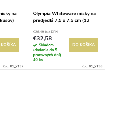
isky na
Olympia Whiteware misky na
 kusov)
predjedlá 7,5 x 7,5 cm (12
kusov)
€26,49 bez DPH
€32,58
 KOŠÍKA
DO KOŠÍKA
Skladom
(dodanie do 5
pracovných dní)
40 ks
Kód:
01_Y137
Kód:
01_Y136