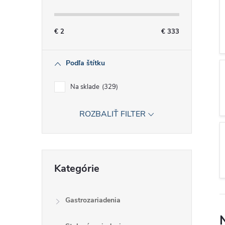
č
n
€
2
€
333
ý
Podľa štítku
p
Na sklade
329
a
ROZBALIŤ FILTER
n
e
Preskočiť
Kategórie
kategórie
l
Gastrozariadenia