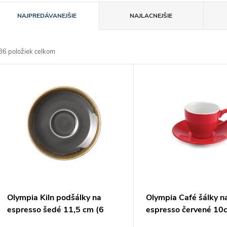
R
NAJPREDÁVANEJŠIE
NAJLACNEJŠIE
a
86
položiek celkom
d
V
e
ý
n
p
e
s
p
p
Olympia Kiln podšálky na
Olympia Café šálky n
r
espresso šedé 11,5 cm (6
espresso červené 10c
kusov)
kusov)