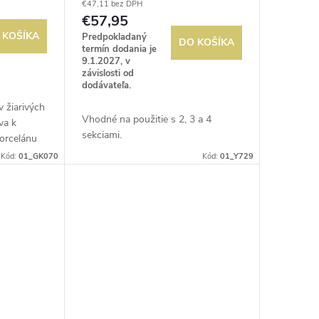
€47,11 bez DPH
€57,95
 KOŠÍKA
Predpokladaný
DO KOŠÍKA
termín dodania je
9.1.2027, v
závislosti od
dodávateľa.
 žiarivých
Vhodné na použitie s 2, 3 a 4
va k
sekciami.
orcelánu
Kombinujte
Kód:
01_GK070
Kód:
01_Y729
 jednu