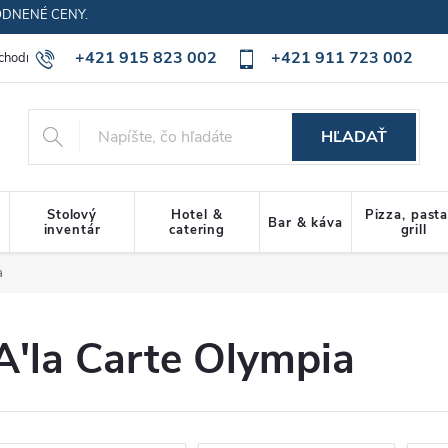
ODNENÉ CENY.
+421 915 823 002
+421 911 723 002
chodné podmienky
Ochrana osobných údajov
Cookies policy
HĽADAŤ
Stolový
Hotel &
Pizza, past
Bar & káva
inventár
catering
grill
a
A'la Carte Olympia