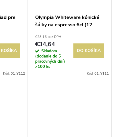
iad pre
Olympia Whiteware kónické
šálky na espresso 6cl (12
kusov)
€28,16 bez DPH
€34,64
 KOŠÍKA
DO KOŠÍKA
Skladom
(dodanie do 5
pracovných dní)
>100 ks
Kód:
01_Y112
Kód:
01_Y111