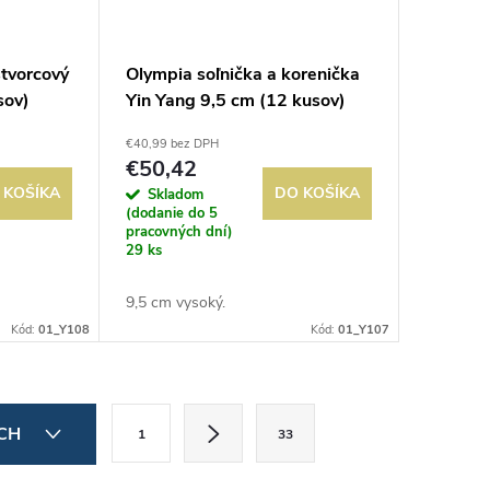
tvorcový
Olympia soľnička a korenička
sov)
Yin Yang 9,5 cm (12 kusov)
€40,99 bez DPH
€50,42
 KOŠÍKA
DO KOŠÍKA
Skladom
(dodanie do 5
pracovných dní)
29 ks
9,5 cm vysoký.
Kód:
01_Y108
Kód:
01_Y107
S
ÍCH
1
33
t
r