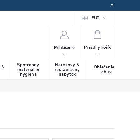
EUR
NÁKUPNÝ
KOŠÍK
Prázdny košík
Prihlásenie
Spotrebný
Nerezový &
a &
Oblečenie &
materiál &
reštauračný
SLU
obuv
hygiena
nábytok