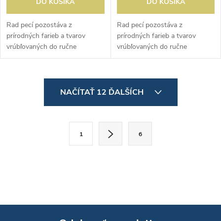
DO KOŠÍKA
DO KOŠÍKA
Rad pecí pozostáva z
Rad pecí pozostáva z
prírodných farieb a tvarov
prírodných farieb a tvarov
vrúbľovaných do ručne
vrúbľovaných do ručne
vyrábaného porcelánu.
vyrábaného porcelánu.
Umelecké kúzlo tejto kolekcie a
Umelecké kúzlo tejto kolekcie a
lesklá glazúra poskytujú
lesklá glazúra poskytujú
O
jedinečný povrch....
jedinečný povrch....
NAČÍTAŤ 12 ĎALŠÍCH
v
l
S
1
6
t
á
r
d
á
a
n
k
c
o