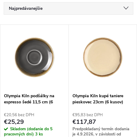
R
Najpredávanejšie
a
Najlacnejšie
V
Najdrahšie
d
ý
Abecedne
e
p
n
i
i
s
e
Olympia Kiln podšálky na
Olympia Kiln kupé taniere
espresso šedé 11,5 cm (6
pieskovec 23cm (6 kusov)
p
kusov)
p
€20,56 bez DPH
€95,83 bez DPH
r
€25,29
€117,87
r
Skladom (dodanie do 5
Predpokladaný termín dodania
pracovných dní)
3 ks
je 4.9.2026, v závislosti od