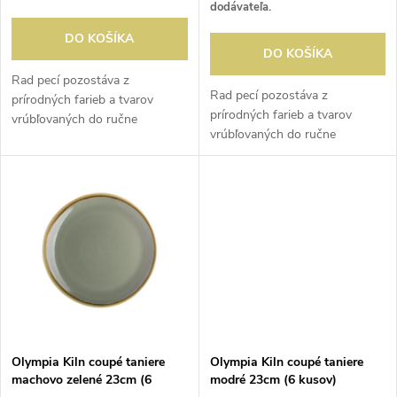
o
dodávateľa.
o
d
DO KOŠÍKA
DO KOŠÍKA
d
u
Rad pecí pozostáva z
Rad pecí pozostáva z
prírodných farieb a tvarov
u
prírodných farieb a tvarov
vrúbľovaných do ručne
k
vrúbľovaných do ručne
vyrábaného porcelánu.
k
vyrábaného porcelánu.
Umelecké kúzlo tejto kolekcie a
t
Umelecké kúzlo tejto kolekcie a
lesklá glazúra poskytujú
t
lesklá glazúra poskytujú
jedinečný povrch....
o
jedinečný povrch....
o
v
v
Olympia Kiln coupé taniere
Olympia Kiln coupé taniere
machovo zelené 23cm (6
modré 23cm (6 kusov)