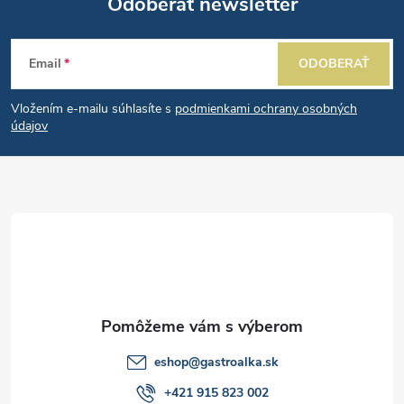
i
Odoberať newsletter
v
a
Z
e
n
Email
ODOBERAŤ
p
á
i
e
r
Vložením e-mailu súhlasíte s
podmienkami ochrany osobných
p
údajov
v
ä
k
t
y
v
i
ý
e
p
i
eshop
@
gastroalka.sk
+421 915 823 002