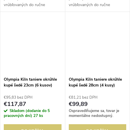
vrúbľovaných do ručne
vrúbľovaných do ručne
vyrábaného porcelánu.
vyrábaného porcelánu.
Umelecké kúzlo tejto kolekcie a
Umelecké kúzlo tejto kolekcie a
lesklá glazúra poskytujú
lesklá glazúra poskytujú
jedinečný povrch....
jedinečný povrch....
Olympia Kiln taniere okrúhle
Olympia Kiln taniere okrúhle
kupé šedé 23cm (6 kusov)
kupé šedé 28cm (4 kusy)
€95,83 bez DPH
€81,21 bez DPH
€117,87
€99,89
Skladom (dodanie do 5
Ospravedlňujeme sa, tovar je
pracovných dní)
27 ks
momentálne nedostupný.