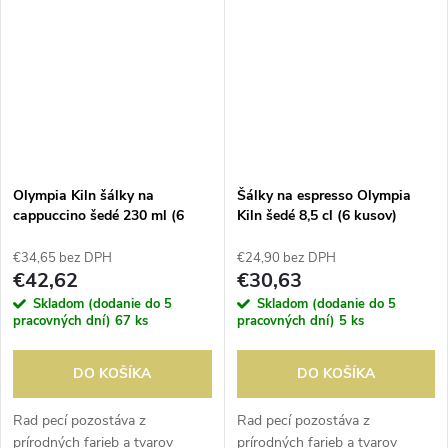
lesklá glazúra poskytujú
lesklá glazúra poskytujú
jedinečný povrch....
jedinečný povrch....
Olympia Kiln šálky na
Šálky na espresso Olympia
cappuccino šedé 230 ml (6
Kiln šedé 8,5 cl (6 kusov)
kusov)
€34,65 bez DPH
€24,90 bez DPH
€42,62
€30,63
Skladom (dodanie do 5
Skladom (dodanie do 5
pracovných dní)
67 ks
pracovných dní)
5 ks
DO KOŠÍKA
DO KOŠÍKA
Rad pecí pozostáva z
Rad pecí pozostáva z
prírodných farieb a tvarov
prírodných farieb a tvarov