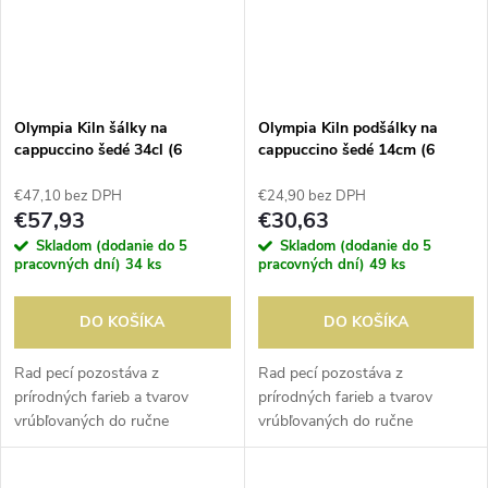
Olympia Kiln šálky na
Olympia Kiln podšálky na
cappuccino šedé 34cl (6
cappuccino šedé 14cm (6
kusov)
kusov)
€47,10 bez DPH
€24,90 bez DPH
€57,93
€30,63
Skladom (dodanie do 5
Skladom (dodanie do 5
pracovných dní)
34 ks
pracovných dní)
49 ks
DO KOŠÍKA
DO KOŠÍKA
Rad pecí pozostáva z
Rad pecí pozostáva z
prírodných farieb a tvarov
prírodných farieb a tvarov
vrúbľovaných do ručne
vrúbľovaných do ručne
vyrábaného porcelánu.
vyrábaného porcelánu.
Umelecké kúzlo tejto kolekcie a
Umelecké kúzlo tejto kolekcie a