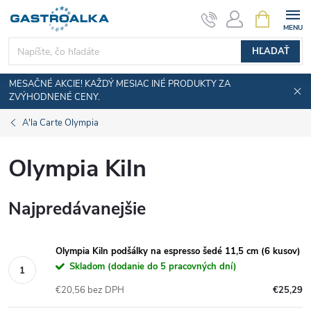
Prejsť
NÁKUPN
KOŠÍK
na
obsah
HĽADAŤ
MESAČNÉ AKCIE! KAŽDÝ MESIAC INÉ PRODUKTY ZA
ZVÝHODNENÉ CENY.
A'la Carte Olympia
Olympia Kiln
Najpredávanejšie
Olympia Kiln podšálky na espresso šedé 11,5 cm (6 kusov)
Skladom (dodanie do 5 pracovných dní)
€20,56 bez DPH
€25,29