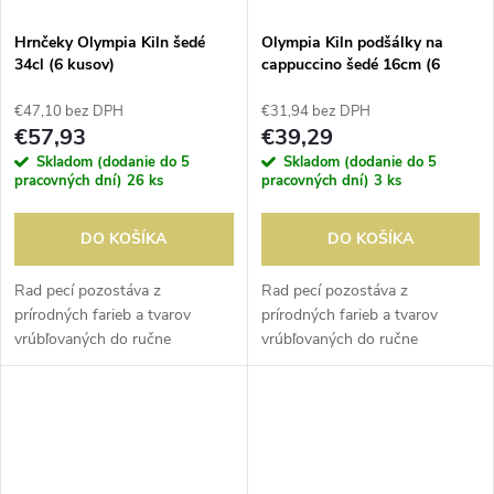
Hrnčeky Olympia Kiln šedé
Olympia Kiln podšálky na
34cl (6 kusov)
cappuccino šedé 16cm (6
kusov)
€47,10 bez DPH
€31,94 bez DPH
€57,93
€39,29
Skladom (dodanie do 5
Skladom (dodanie do 5
pracovných dní)
26 ks
pracovných dní)
3 ks
DO KOŠÍKA
DO KOŠÍKA
Rad pecí pozostáva z
Rad pecí pozostáva z
prírodných farieb a tvarov
prírodných farieb a tvarov
vrúbľovaných do ručne
vrúbľovaných do ručne
vyrábaného porcelánu.
vyrábaného porcelánu.
Umelecké kúzlo tejto kolekcie a
Umelecké kúzlo tejto kolekcie a
lesklá glazúra poskytujú
lesklá glazúra poskytujú
jedinečný povrch....
jedinečný povrch....