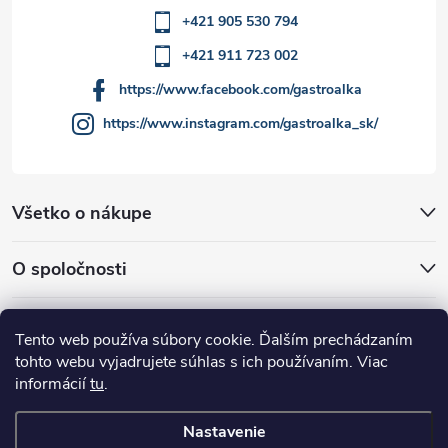
s
+421 905 530 794
u
+421 911 723 002
https://www.facebook.com/gastroalka
https://www.instagram.com/gastroalka_sk/
Všetko o nákupe
O spoločnosti
Akcie a novinky
Tento web používa súbory cookie. Ďalším prechádzaním
tohto webu vyjadrujete súhlas s ich používaním. Viac
informácií
tu
.
Nastavenie