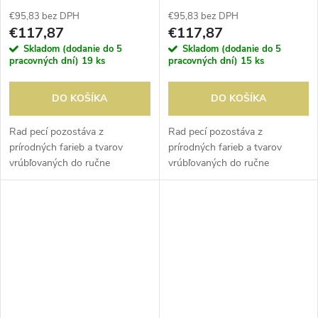
kusov)
€95,83 bez DPH
€95,83 bez DPH
€117,87
€117,87
Skladom (dodanie do 5
Skladom (dodanie do 5
pracovných dní)
19 ks
pracovných dní)
15 ks
DO KOŠÍKA
DO KOŠÍKA
Rad pecí pozostáva z
Rad pecí pozostáva z
prírodných farieb a tvarov
prírodných farieb a tvarov
vrúbľovaných do ručne
vrúbľovaných do ručne
vyrábaného porcelánu.
vyrábaného porcelánu.
Umelecké kúzlo tejto kolekcie a
Umelecké kúzlo tejto kolekcie a
lesklá glazúra poskytujú
lesklá glazúra poskytujú
jedinečný povrch....
jedinečný povrch....