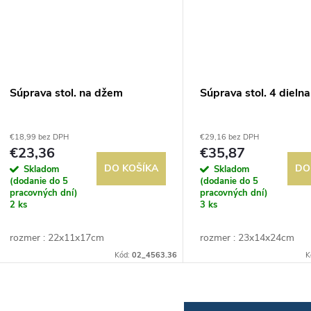
Súprava stol. na džem
Súprava stol. 4 dielna
€18,99 bez DPH
€29,16 bez DPH
€23,36
€35,87
DO KOŠÍKA
DO
Skladom
Skladom
(dodanie do 5
(dodanie do 5
pracovných dní)
pracovných dní)
2 ks
3 ks
rozmer : 22x11x17cm
rozmer : 23x14x24cm
Kód:
02_4563.36
K