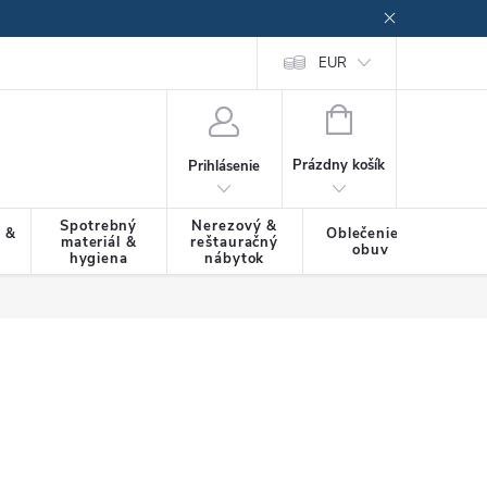
EUR
NÁKUPNÝ
KOŠÍK
Prázdny košík
Prihlásenie
Spotrebný
Nerezový &
a &
Oblečenie &
materiál &
reštauračný
SLU
obuv
hygiena
nábytok