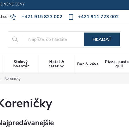
ODNENÉ CENY.
+421 915 823 002
+421 911 723 002
chodné podmienky
Ochrana osobných údajov
Cookies policy
HĽADAŤ
Stolový
Hotel &
Pizza, past
Bar & káva
inventár
catering
grill
Koreničky
Koreničky
Najpredávanejšie