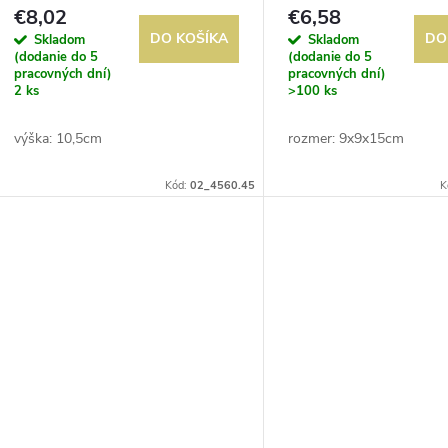
o
€8,02
€6,58
o
DO KOŠÍKA
DO
Skladom
Skladom
d
(dodanie do 5
(dodanie do 5
d
pracovných dní)
pracovných dní)
2 ks
>100 ks
u
u
výška: 10,5cm
rozmer: 9x9x15cm
k
k
Kód:
02_4560.45
K
t
t
o
o
v
v