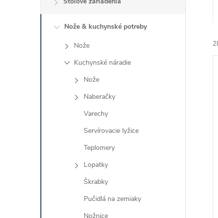
Stolové zariadenia
Nože & kuchynské potreby
2
Nože
Kuchynské náradie
Nože
Naberačky
Varechy
i
Servírovacie lyžice
i
Teplomery
Lopatky
Škrabky
Pučidlá na zemiaky
Nožnice