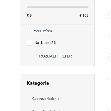
č
n
€
5
€
103
ý
Podľa štítku
p
Na sklade
24
a
ROZBALIŤ FILTER
n
e
Preskočiť
Kategórie
kategórie
l
Gastrozariadenia