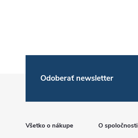
l
Z
Odoberať newsletter
i
á
p
r
ä
Všetko o nákupe
O spoločnosti