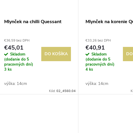
Mlynček na chilli Quessant
Mlynček na korenie Q
€36,59 bez DPH
€33,26 bez DPH
€45,01
€40,91
DO KOŠÍKA
DO
Skladom
Skladom
(dodanie do 5
(dodanie do 5
pracovných dní)
pracovných dní)
3 ks
4 ks
výška: 14cm
výška: 14cm
Kód:
02_4560.04
K