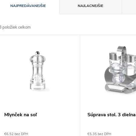
R
NAJPREDÁVANEJŠIE
NAJLACNEJŠIE
a
8
položiek celkom
d
V
e
ý
n
p
e
s
p
p
Mlynček na soľ
Súprava stol. 3 dielna
r
r
€6,52 bez DPH
€5,35 bez DPH