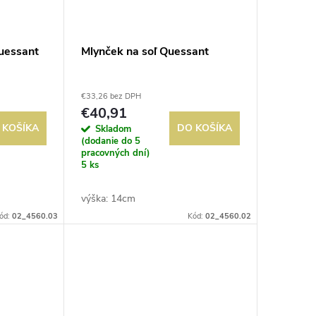
uessant
Mlynček na soľ Quessant
€33,26 bez DPH
€40,91
 KOŠÍKA
DO KOŠÍKA
Skladom
(dodanie do 5
pracovných dní)
5 ks
výška: 14cm
ód:
02_4560.03
Kód:
02_4560.02