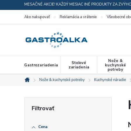
Prejsť
MESAČNÉ AKCIE! KAŽDÝ MESIAC INÉ PRODUKTY ZA ZVÝH
na
Ako nakupovať
Reklamácia a vrátenie
Všeobecné ob
obsah
Nože &
Stolové
Gastrozariadenia
kuchynské
zariadenia
potreby
Nože & kuchynské potreby
Kuchynské náradie
Domov
B
o
Cena