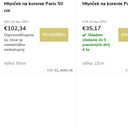
Mlynček na korenie Paris 50
Mlynček na korenie P
cm
€83,20 bez DPH
€28,59 bez DPH
€102,34
€35,17
DO KOŠÍKA
DO
Ospravedlňujeme
Skladom
sa, tovar je
(dodanie do 5
momentálne
pracovných dní)
nedostupný.
4 ks
výška: 50cm
výška: 22cm
Kód:
02_4560.26
K