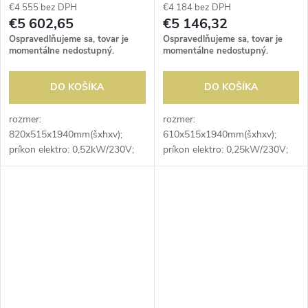
€4 555 bez DPH
€4 184 bez DPH
€5 602,65
€5 146,32
Ospravedlňujeme sa, tovar je
Ospravedlňujeme sa, tovar je
momentálne nedostupný.
momentálne nedostupný.
DO KOŠÍKA
DO KOŠÍKA
rozmer:
rozmer:
820x515x1940mm(šxhxv);
610x515x1940mm(šxhxv);
príkon elektro: 0,52kW/230V;
príkon elektro: 0,25kW/230V;
objem: 400 l; kapacita fliaš:
objem: 270 l; kapacita fliaš:
113ks; uloženie fliaš:
74ks; uloženie fliaš:
nastojato/našikmo; počet
nastojato/našikmo; počet
roštov: 4; prevedenie roštov:
roštov: 4; prevedenie roštov:
nerez;...
nerez;...