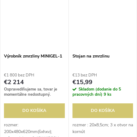
kovové; chladenie:...
Výrobník zmrzliny MINIGEL-1
Stojan na zmrzlinu
€1 800 bez DPH
€13 bez DPH
€2 214
€15,99
Ospravedlňujeme sa, tovar je
Skladom (dodanie do 5
momentálne nedostupný.
pracovných dní)
9 ks
DO KOŠÍKA
DO KOŠÍKA
rozmer:
rozmer : 20x8,5cm; 3 x otvor na
200x480x620mm(šxhxv);
kornút