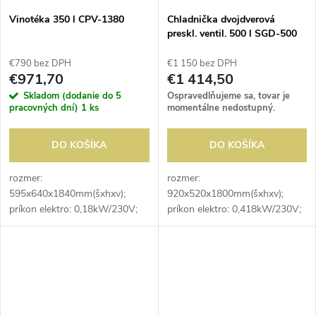
Vinotéka 350 l CPV-1380
Chladnička dvojdverová
preskl. ventil. 500 l SGD-500
€790 bez DPH
€1 150 bez DPH
€971,70
€1 414,50
Skladom (dodanie do 5
Ospravedlňujeme sa, tovar je
pracovných dní)
1 ks
momentálne nedostupný.
DO KOŠÍKA
DO KOŠÍKA
rozmer:
rozmer:
595x640x1840mm(šxhxv);
920x520x1800mm(šxhxv);
príkon elektro: 0,18kW/230V;
príkon elektro: 0,418kW/230V;
objem: 350 l; jednozónová;
objem: 500 l; chladenie:
kapacita fliaš: 118ks; uloženie
ventilované; dvere: presklené
fliaš: naležato; počet roštov:
otváravé; vonkajšie prevedenie:
6ks; prevedenie roštov:...
čierna; vnútorné prevedenie:...