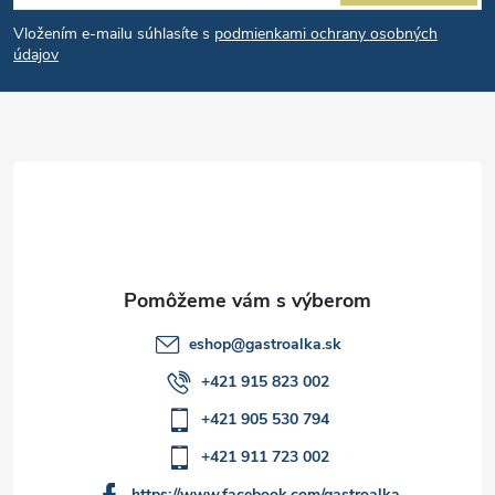
á
i
e
r
Vložením e-mailu súhlasíte s
podmienkami ochrany osobných
p
údajov
v
ä
k
t
y
v
i
ý
e
p
i
eshop
@
gastroalka.sk
+421 915 823 002
s
+421 905 530 794
u
+421 911 723 002
https://www.facebook.com/gastroalka