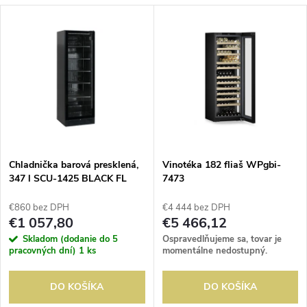
a
V
Najdrahšie
d
ý
Abecedne
e
p
n
i
i
s
e
Chladnička barová presklená,
Vinotéka 182 fliaš WPgbi-
347 l SCU-1425 BLACK FL
7473
p
p
€860 bez DPH
€4 444 bez DPH
r
€1 057,80
€5 466,12
r
Skladom (dodanie do 5
Ospravedlňujeme sa, tovar je
o
pracovných dní)
1 ks
momentálne nedostupný.
o
d
DO KOŠÍKA
DO KOŠÍKA