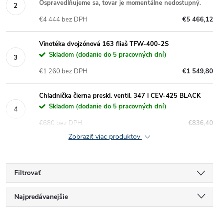
Ospravedlňujeme sa, tovar je momentálne nedostupný.
€4 444 bez DPH
€5 466,12
Vinotéka dvojzónová 163 fliaš TFW-400-2S
Skladom (dodanie do 5 pracovných dní)
€1 260 bez DPH
€1 549,80
Chladnička čierna preskl. ventil. 347 l CEV-425 BLACK
Skladom (dodanie do 5 pracovných dní)
€680 bez DPH
€836,40
Zobraziť viac produktov
Filtrovať
R
Najpredávanejšie
Najlacnejšie