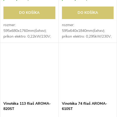
DO KOŠÍKA
DO KOŠÍKA
rozmer:
rozmer:
595x680x1760mm(šxhxv);
595x640x1840mm(šxhxv);
príkon elektro: 0,22kW/230V;
príkon elektro: 0,295kW/230V;
objem: 416 l; kapacita fliaš:
objem: 358 l; jednozónová;
163ks/0,75l; uloženie fliaš:
kapacita - plechovky 330 ml /
naležato; počet roštov:
455 ks, 500 ml / 301 ks;
14/výsuvné; prevedenie
kapacita - fľaše 330 ml / 217
roštov:...
ks,...
Vinotéka 113 fliaš AROMA-
Vinotéka 74 fliaš AROMA-
820ST
610ST