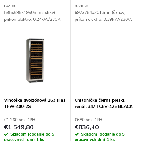
d
u
rozmer:
rozmer:
595x595x1990mm(šxhxv);
697x764x2013mm(šxhxv);
u
príkon elektro: 0,24kW/230V;
príkon elektro: 0,39kW/230V;
k
objem: 347 l; jednozónová;
objem: 561 l; kapacita fliaš:
k
kapacita - plechovky 330 ml /
182ks/0,75l; uloženie fliaš:
t
441ks, 500 ml / 308 ks;
naležato; počet roštov:
t
kapacita - fľaše 500 ml / 238 ks
12/výsuvné; prevedenie
o
;...
roštov:...
o
v
v
Vinotéka dvojzónová 163 fliaš
Chladnička čierna preskl.
TFW-400-2S
ventil. 347 l CEV-425 BLACK
€1 260 bez DPH
€680 bez DPH
€1 549,80
€836,40
Skladom (dodanie do 5
Skladom (dodanie do 5
pracovných dní)
1 ks
pracovných dní)
1 ks