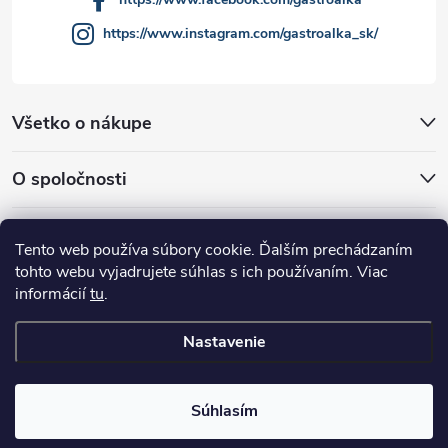
https://www.instagram.com/gastroalka_sk/
Všetko o nákupe
O spoločnosti
Akcie a novinky
Tento web používa súbory cookie. Ďalším prechádzaním
tohto webu vyjadrujete súhlas s ich používaním. Viac
informácií
tu
.
Nastavenie
Copyright 2026
GASTROALKA Slovakia
. Všetky práva vyhradené.
Súhlasím
Vytvoril Shoptet