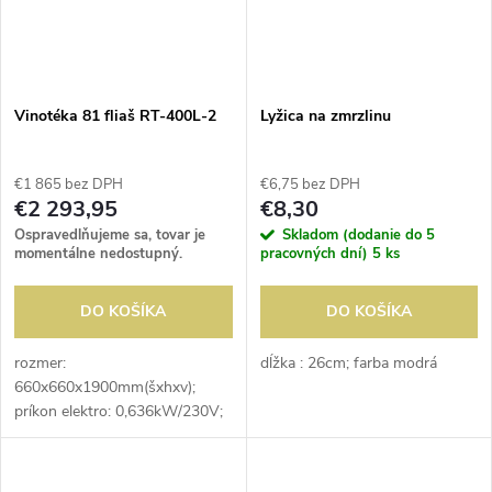
Vinotéka 81 fliaš RT-400L-2
Lyžica na zmrzlinu
€1 865 bez DPH
€6,75 bez DPH
€2 293,95
€8,30
Ospravedlňujeme sa, tovar je
Skladom (dodanie do 5
momentálne nedostupný.
pracovných dní)
5 ks
DO KOŠÍKA
DO KOŠÍKA
rozmer:
dĺžka : 26cm; farba modrá
660x660x1900mm(šxhxv);
príkon elektro: 0,636kW/230V;
kapacita fliaš: 81ks; uloženie
fliaš: naležato/našikmo; počet
roštov: 9; prevedenie roštov: