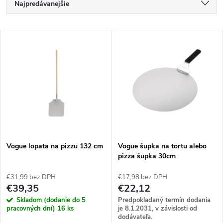
R
Najpredávanejšie
a
Najlacnejšie
V
Najdrahšie
d
ý
Abecedne
e
p
n
i
i
s
e
Vogue lopata na pizzu 132 cm
Vogue šupka na tortu alebo
pizza šupka 30cm
p
p
€31,99 bez DPH
€17,98 bez DPH
r
€39,35
€22,12
r
Skladom (dodanie do 5
Predpokladaný termín dodania
o
pracovných dní)
16 ks
je 8.1.2031, v závislosti od
dodávateľa.