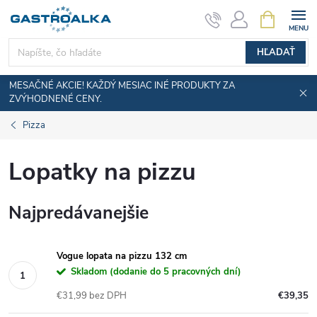
Prejsť
NÁKUPN
KOŠÍK
na
obsah
HĽADAŤ
MESAČNÉ AKCIE! KAŽDÝ MESIAC INÉ PRODUKTY ZA
ZVÝHODNENÉ CENY.
Pizza
Lopatky na pizzu
Najpredávanejšie
Vogue lopata na pizzu 132 cm
Skladom (dodanie do 5 pracovných dní)
€31,99 bez DPH
€39,35