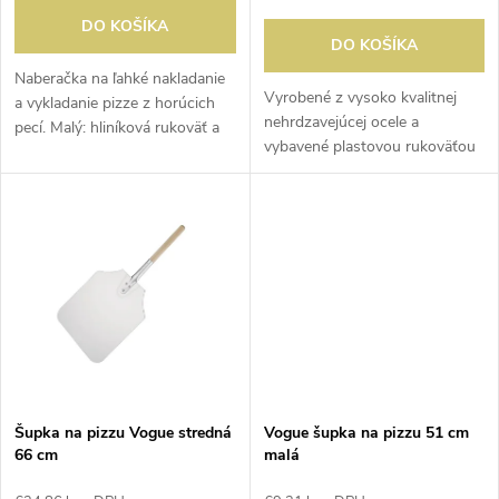
o
d
DO KOŠÍKA
DO KOŠÍKA
d
u
Naberačka na ľahké nakladanie
Vyrobené z vysoko kvalitnej
a vykladanie pizze z horúcich
u
nehrdzavejúcej ocele a
pecí. Malý: hliníková rukoväť a
k
vybavené plastovou rukoväťou
vrch 23 x 15 cm. Stredné a
k
pre väčšiu bezpečnosť. Ideálne
veľké: drevená rukoväť a vrch
t
na premiestňovanie ťažkých
30 x 30 cm.
t
koláčov.
o
o
v
v
Šupka na pizzu Vogue stredná
Vogue šupka na pizzu 51 cm
66 cm
malá