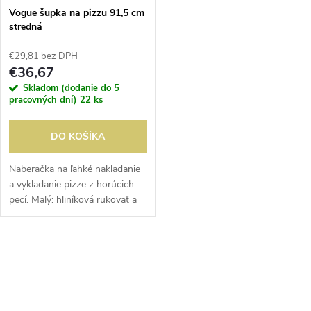
Vogue šupka na pizzu 91,5 cm
stredná
€29,81 bez DPH
€36,67
Skladom (dodanie do 5
pracovných dní)
22 ks
DO KOŠÍKA
Naberačka na ľahké nakladanie
a vykladanie pizze z horúcich
pecí. Malý: hliníková rukoväť a
vrch 23 x 15 cm. Stredné a
veľké: drevená rukoväť a vrch
30 x 30 cm.
O
v