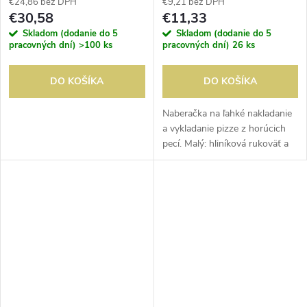
€24,86 bez DPH
€9,21 bez DPH
€30,58
€11,33
Skladom (dodanie do 5
Skladom (dodanie do 5
pracovných dní)
>100 ks
pracovných dní)
26 ks
DO KOŠÍKA
DO KOŠÍKA
Naberačka na ľahké nakladanie
a vykladanie pizze z horúcich
pecí. Malý: hliníková rukoväť a
vrch 23 x 15 cm. Stredné a
veľké: drevená rukoväť a vrch
30 x 30 cm.