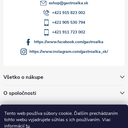
eshop
@
gastroalka.sk
v
+421 915 823 002
ý
+421 905 530 794
p
+421 911 723 002
i
https://www.facebook.com/gastroalka
https://www.instagram.com/gastroalka_sk/
s
u
Všetko o nákupe
O spoločnosti
Akcie a novinky
Tento web používa súbory cookie. Ďalším prechádzaním
tohto webu vyjadrujete súhlas s ich používaním. Viac
informácií
tu
.