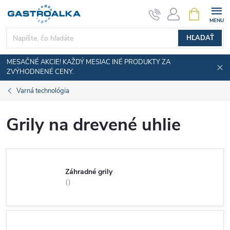
Prejsť
NÁKUPN
KOŠÍK
na
obsah
HĽADAŤ
MESAČNÉ AKCIE! KAŽDÝ MESIAC INÉ PRODUKTY ZA
ZVÝHODNENÉ CENY.
Varná technológia
Grily na drevené uhlie
Záhradné grily