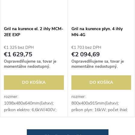
Gril na kurence el. 2 ihly MCM-
Gril na kurence plyn. 4 ihly
2EE EXP
MN-4G
€1 325 bez DPH
€1 703 bez DPH
€1 629,75
€2 094,69
Ospravedlňujeme sa, tovar je
Ospravedlňujeme sa, tovar je
momentálne nedostupný.
momentálne nedostupný.
DO KOŠÍKA
DO KOŠÍKA
rozmer:
rozmer:
1098x480x640mm(šxhxv);
800x400x915mm(šxhxv);
príkon elektro: 6,6kW/400V;
príkon plyn: 16kW; počet ihiel:
počet ihiel: 2ks; dĺžka ihly:
4ks; dĺžka ihly: 400mm; počet
900mm; počet kurčiat na ihle:
kurčiat na ihle: 2-3ks
4-5ks
O