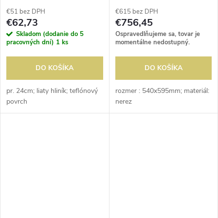
€51 bez DPH
€615 bez DPH
€62,73
€756,45
Skladom (dodanie do 5
Ospravedlňujeme sa, tovar je
pracovných dní)
1 ks
momentálne nedostupný.
DO KOŠÍKA
DO KOŠÍKA
pr. 24cm; liaty hliník; teflónový
rozmer : 540x595mm; materiál:
povrch
nerez