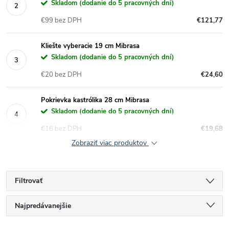
Skladom (dodanie do 5 pracovných dní)
€99 bez DPH
€121,77
Kliešte vyberacie 19 cm Mibrasa
Skladom (dodanie do 5 pracovných dní)
€20 bez DPH
€24,60
Pokrievka kastrólika 28 cm Mibrasa
Skladom (dodanie do 5 pracovných dní)
€16 bez DPH
€19,68
Zobraziť viac produktov
Filtrovať
R
Najpredávanejšie
Najlacnejšie