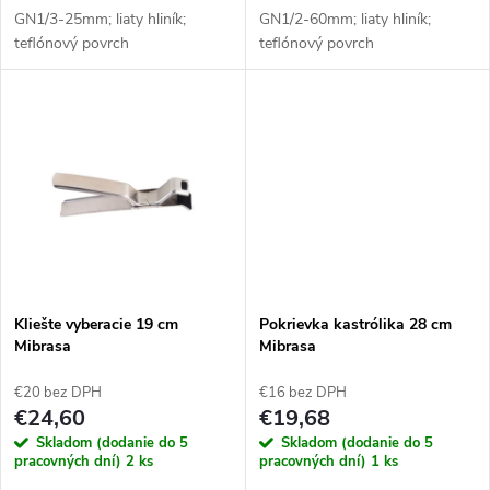
d
u
GN1/3-25mm; liaty hliník;
GN1/2-60mm; liaty hliník;
teflónový povrch
teflónový povrch
u
k
k
t
t
o
o
v
v
Kliešte vyberacie 19 cm
Pokrievka kastrólika 28 cm
Mibrasa
Mibrasa
€20 bez DPH
€16 bez DPH
€24,60
€19,68
Skladom (dodanie do 5
Skladom (dodanie do 5
pracovných dní)
2 ks
pracovných dní)
1 ks