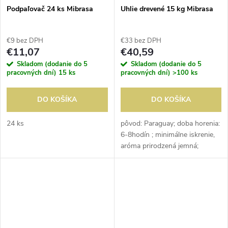
Podpaľovač 24 ks Mibrasa
Uhlie drevené 15 kg Mibrasa
€9 bez DPH
€33 bez DPH
€11,07
€40,59
Skladom (dodanie do 5
Skladom (dodanie do 5
pracovných dní)
15 ks
pracovných dní)
>100 ks
DO KOŠÍKA
DO KOŠÍKA
24 ks
pôvod: Paraguay; doba horenia:
6-8hodín ; minimálne iskrenie,
aróma prirodzená jemná;
balenie: 15 kg