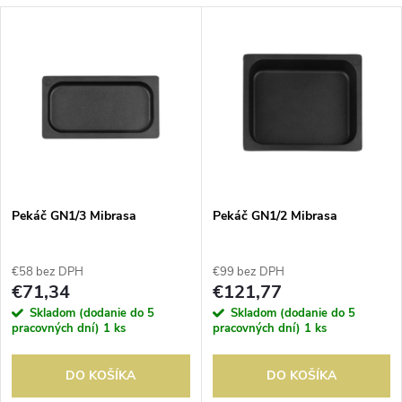
a
V
Najdrahšie
d
ý
Abecedne
e
p
n
i
i
s
e
Pekáč GN1/3 Mibrasa
Pekáč GN1/2 Mibrasa
p
p
€58 bez DPH
€99 bez DPH
r
€71,34
€121,77
r
Skladom (dodanie do 5
Skladom (dodanie do 5
o
pracovných dní)
1 ks
pracovných dní)
1 ks
o
d
DO KOŠÍKA
DO KOŠÍKA