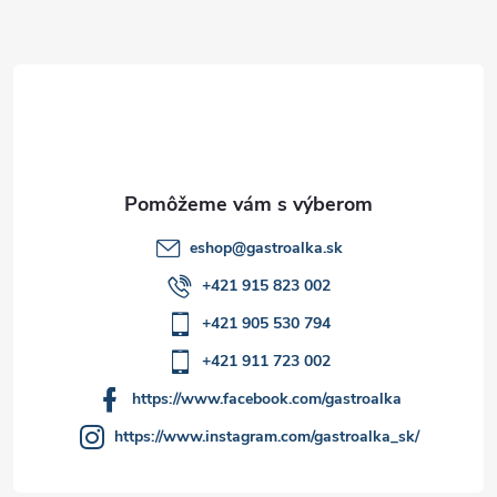
ä
k
t
y
v
i
ý
e
p
i
eshop
@
gastroalka.sk
+421 915 823 002
s
+421 905 530 794
u
+421 911 723 002
https://www.facebook.com/gastroalka
https://www.instagram.com/gastroalka_sk/