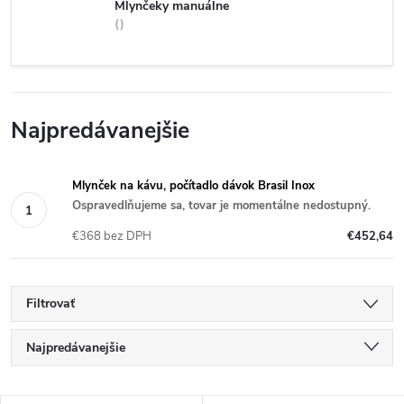
Mlynčeky manuálne
Najpredávanejšie
Mlynček na kávu, počítadlo dávok Brasil Inox
Ospravedlňujeme sa, tovar je momentálne nedostupný.
€368 bez DPH
€452,64
Filtrovať
R
Najpredávanejšie
a
Najlacnejšie