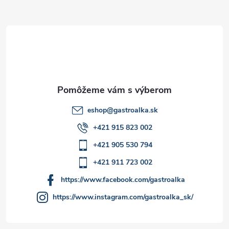
ä
p
t
r
i
v
e
k
y
eshop
@
gastroalka.sk
v
+421 915 823 002
ý
+421 905 530 794
p
+421 911 723 002
i
https://www.facebook.com/gastroalka
https://www.instagram.com/gastroalka_sk/
s
u