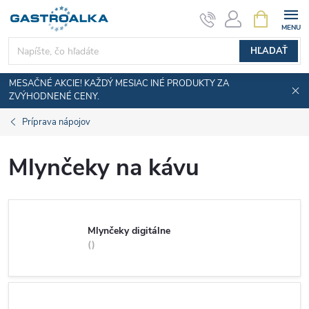
Prejsť
NÁKUPN
KOŠÍK
na
obsah
HĽADAŤ
MESAČNÉ AKCIE! KAŽDÝ MESIAC INÉ PRODUKTY ZA
ZVÝHODNENÉ CENY.
Príprava nápojov
Mlynčeky na kávu
Mlynčeky digitálne