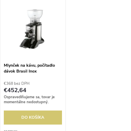
V
Najdrahšie
d
ý
Abecedne
e
p
n
i
i
s
e
Mlynček na kávu, počítadlo
dávok Brasil Inox
p
p
€368 bez DPH
r
€452,64
r
Ospravedlňujeme sa, tovar je
o
momentálne nedostupný.
o
d
DO KOŠÍKA
d