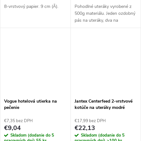
8-vrstvový papier. 9 cm (Ã).
Pohodlné uteráky vyrobené z
500g materiálu. Jeden ozdobný
pás na uteráky, dva na
osuškách a 3 na osuškách.
Vogue hotelová utierka na
Jantex Centerfeed 2-vrstvové
pečenie
kotúče na uteráky modré
120m (6 kusov)
€7,35 bez DPH
€17,99 bez DPH
€9,04
€22,13
Skladom (dodanie do 5
Skladom (dodanie do 5
pracovných dní)
55 ks
pracovných dní)
>100 ks