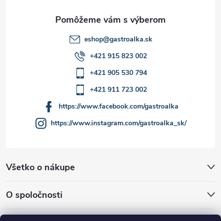
ý
e
p
i
eshop
@
gastroalka.sk
+421 915 823 002
s
+421 905 530 794
u
+421 911 723 002
https://www.facebook.com/gastroalka
https://www.instagram.com/gastroalka_sk/
Všetko o nákupe
O spoločnosti