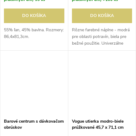
DO KOŠÍKA
DO KOŠÍKA
55% ľan, 45% bavlna. Rozmery:
Rôzne farebné náplne - modrá
86,4x81,3cm.
pre oblasti potravín, biela pre
bežné použitie. Univerzálne
náplne vhodné pre väčšinu
dávkovačov.
Barové centrum s dávkovačom
Vogue utierka modro-biele
obrúskov
prúžkované 45,7 x 71,1 cm