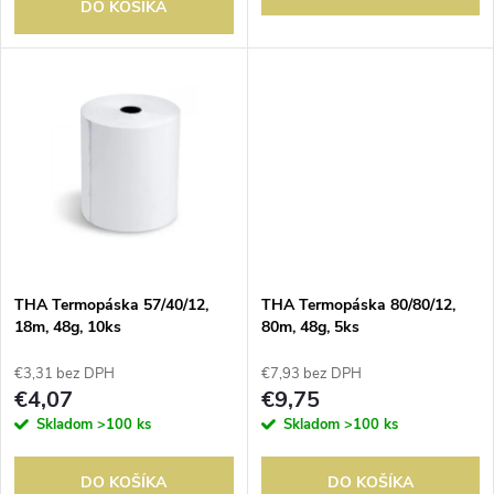
d
DO KOŠÍKA
d
u
u
k
k
t
t
o
o
v
THA Termopáska 57/40/12,
THA Termopáska 80/80/12,
v
18m, 48g, 10ks
80m, 48g, 5ks
€3,31 bez DPH
€7,93 bez DPH
€4,07
€9,75
Skladom
>100 ks
Skladom
>100 ks
DO KOŠÍKA
DO KOŠÍKA