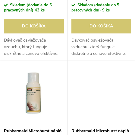
r
Skladom (dodanie do 5
Skladom (dodanie do 5
o
pracovných dní)
43 ks
pracovných dní)
9 ks
o
d
DO KOŠÍKA
DO KOŠÍKA
d
u
Dávkovač osviežovača
Dávkovač osviežovača
vzduchu, ktorý funguje
vzduchu, ktorý funguje
u
diskrétne a cenovo efektívne.
diskrétne a cenovo efektívne.
k
Zabezpečuje účinnú
Zabezpečuje účinnú
k
neutralizáciu pachov a má ľahko
neutralizáciu pachov a má ľahko
t
nastaviteľný program na hodinu
nastaviteľný program na hodinu
t
a deň. Náplne...
a deň. Náplne...
o
o
v
v
Rubbermaid Microburst náplň
Rubbermaid Microburst náplň