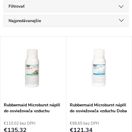
Filtrovať
R
Najpredávanejšie
a
Najlacnejšie
V
Najdrahšie
d
ý
Abecedne
e
p
n
i
i
s
e
Rubbermaid Microburst náplň
Rubbermaid Microburst náplň
do osviežovača vzduchu
do osviežovača vzduchu Doba
p
Kilimandžáro (12 kusov)
ľadová (12 kusov)
p
€110,02 bez DPH
€98,65 bez DPH
r
€135,32
€121,34