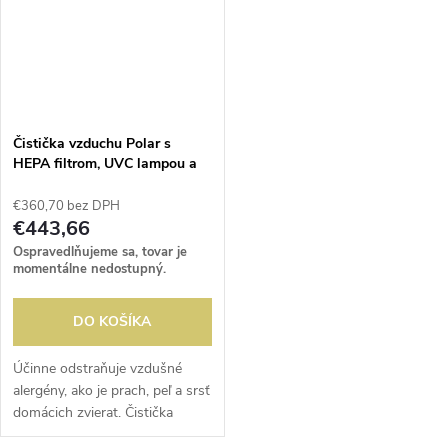
Čistička vzduchu Polar s
HEPA filtrom, UVC lampou a
ionizátorom - 60m2
€360,70 bez DPH
€443,66
Ospravedlňujeme sa, tovar je
momentálne nedostupný.
DO KOŠÍKA
Účinne odstraňuje vzdušné
alergény, ako je prach, peľ a srsť
domácich zvierat. Čistička
vzduchu nepretržite filtruje