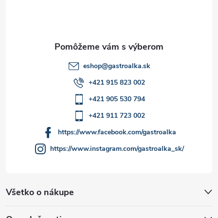
i
v
e
k
y
eshop
@
gastroalka.sk
v
+421 915 823 002
ý
+421 905 530 794
p
+421 911 723 002
i
https://www.facebook.com/gastroalka
https://www.instagram.com/gastroalka_sk/
s
u
Všetko o nákupe