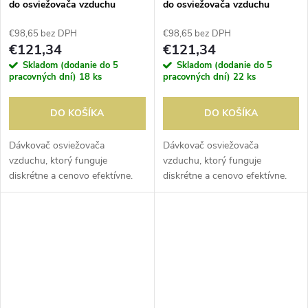
do osviežovača vzduchu
do osviežovača vzduchu
'Energizing Spa (12 kusov)
Radiant Sense (12 kusov)
€98,65 bez DPH
€98,65 bez DPH
€121,34
€121,34
Skladom (dodanie do 5
Skladom (dodanie do 5
pracovných dní)
18 ks
pracovných dní)
22 ks
DO KOŠÍKA
DO KOŠÍKA
Dávkovač osviežovača
Dávkovač osviežovača
vzduchu, ktorý funguje
vzduchu, ktorý funguje
diskrétne a cenovo efektívne.
diskrétne a cenovo efektívne.
Zabezpečuje účinnú
Zabezpečuje účinnú
neutralizáciu pachov a má ľahko
neutralizáciu pachov a má ľahko
nastaviteľný program na hodinu
nastaviteľný program na hodinu
a deň. Náplne...
a deň. Náplne...