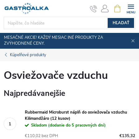
Prejsť
NÁKUPN
KOŠÍK
na
obsah
HĽADAŤ
MESAČNÉ AKCIE! KAŽDÝ MESIAC INÉ PRODUKTY ZA
ZVÝHODNENÉ CENY.
Kúpeľňové produkty
Osviežovače vzduchu
Najpredávanejšie
Rubbermaid Microburst náplň do osviežovača vzduchu
Kilimandžáro (12 kusov)
Skladom (dodanie do 5 pracovných dní)
€110,02 bez DPH
€135,32