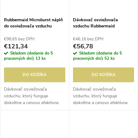
Rubbermaid Microburst náplň
Dávkovač osviežovača
do osviežovača vzduchu
vzduchu Rubbermaid
Purifying Spa (12 kusov)
Microburst 3000
€98,65 bez DPH
€46,16 bez DPH
€121,34
€56,78
Skladom (dodanie do 5
Skladom (dodanie do 5
pracovných dní)
13 ks
pracovných dní)
52 ks
DO KOŠÍKA
DO KOŠÍKA
Dávkovač osviežovača
Dávkovač osviežovača
vzduchu, ktorý funguje
vzduchu, ktorý funguje
diskrétne a cenovo efektívne.
diskrétne a cenovo efektívne.
Zabezpečuje účinnú
Zabezpečuje účinnú
neutralizáciu pachov a má ľahko
neutralizáciu pachov a má ľahko
nastaviteľný program na hodinu
nastaviteľný program na hodinu
a deň. Náplne...
a deň. Náplne...