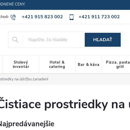
ODNENÉ CENY.
+421 915 823 002
+421 911 723 002
chodné podmienky
Ochrana osobných údajov
Cookies policy
HĽADAŤ
Stolový
Hotel &
Pizza, past
Bar & káva
inventár
catering
grill
ostriedky na údržbu zariadení
Čistiace prostriedky na
Najpredávanejšie