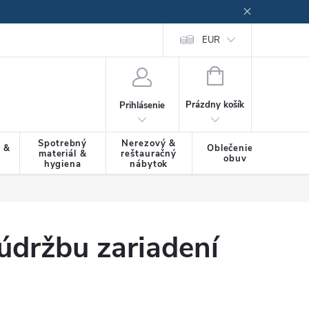
EUR
NÁKUPNÝ
KOŠÍK
Prázdny košík
Prihlásenie
Spotrebný
Nerezový &
a &
Oblečenie &
materiál &
reštauračný
SLU
obuv
hygiena
nábytok
 údržbu zariadení