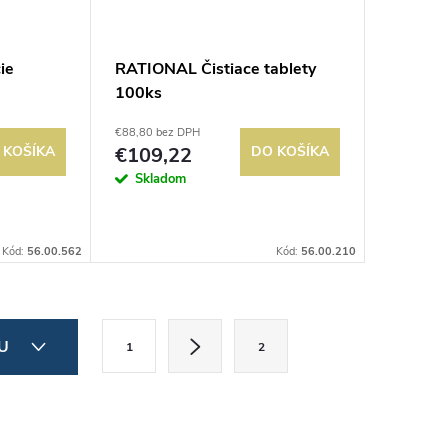
ie
RATIONAL Čistiace tablety
100ks
€88,80 bez DPH
 KOŠÍKA
€109,22
DO KOŠÍKA
Skladom
Kód:
56.00.562
Kód:
56.00.210
S
IU
1
2
t
r
á