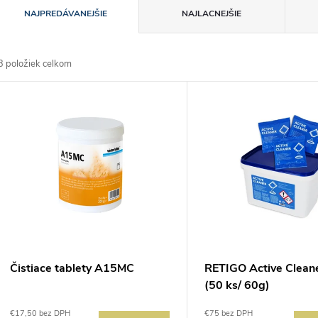
R
NAJPREDÁVANEJŠIE
NAJLACNEJŠIE
a
3
položiek celkom
d
V
e
ý
n
p
e
s
p
p
Čistiace tablety A15MC
RETIGO Active Clean
r
(50 ks/ 60g)
r
€17,50 bez DPH
€75 bez DPH