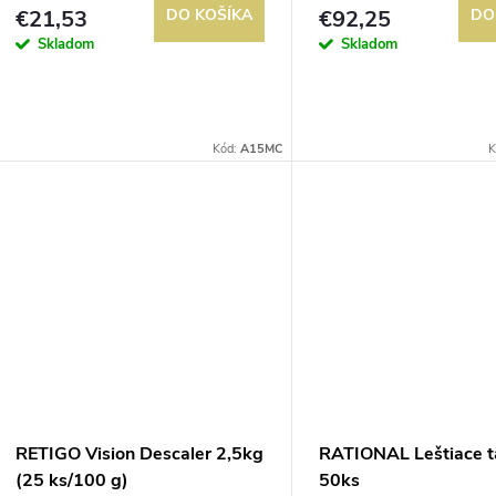
o
€21,53
DO KOŠÍKA
€92,25
DO
o
Skladom
Skladom
d
d
u
u
Kód:
A15MC
K
k
k
t
t
o
o
v
v
RETIGO Vision Descaler 2,5kg
RATIONAL Leštiace t
(25 ks/100 g)
50ks