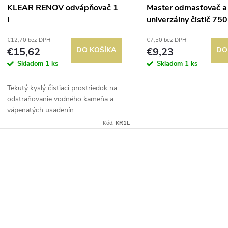
KLEAR RENOV odvápňovač 1
Master odmasťovač a
l
univerzálny čistič 750
€12,70 bez DPH
€7,50 bez DPH
€15,62
DO KOŠÍKA
€9,23
DO
Skladom
1 ks
Skladom
1 ks
Tekutý kyslý čistiaci prostriedok na
odstraňovanie vodného kameňa a
vápenatých usadenín.
Kód:
KR1L