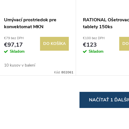
Umývací prostriedok pre
RATIONAL Ošetrovac
konvektomat MKN
tablety 150ks
WaveClean 10 ks
€79 bez DPH
€100 bez DPH
€97,17
DO KOŠÍKA
€123
DO
Skladom
Skladom
10 kusov v balení
Kód:
802061
O
NAČÍTAŤ 1 ĎALŠ
v