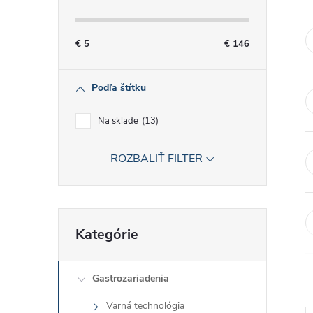
č
n
€
5
€
146
ý
Podľa štítku
p
Na sklade
13
a
ROZBALIŤ FILTER
n
e
Preskočiť
Kategórie
kategórie
l
Gastrozariadenia
Varná technológia