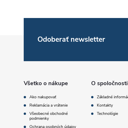
Z
Odoberať newsletter
i
á
p
r
ä
Všetko o nákupe
O spoločnosti
t
Ako nakupovať
Základné informá
Reklamácia a vrátenie
Kontakty
i
Všeobecné obchodné
Technológie
podmienky
e
Ochrana osobných údajov