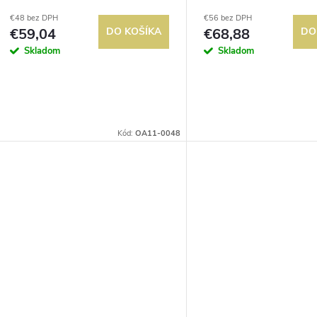
€48 bez DPH
€56 bez DPH
€59,04
DO KOŠÍKA
€68,88
DO
Skladom
Skladom
Kód:
OA11-0048