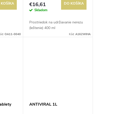
 KOŠÍKA
€16,61
DO KOŠÍKA
Skladom
Prostriedok na udržiavanie nerezu
(leštenie) 400 ml
ód:
OA11-0040
Kód:
A162WIHA
ablety
ANTIVIRAL 1L