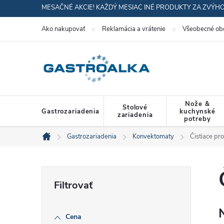
Prejsť
MESAČNÉ AKCIE! KAŽDÝ MESIAC INÉ PRODUKTY ZA ZVÝH
na
Ako nakupovať
Reklamácia a vrátenie
Všeobecné ob
obsah
Nože &
Stolové
Gastrozariadenia
kuchynské
zariadenia
potreby
Gastrozariadenia
Konvektomaty
Čistiace pr
Domov
B
o
Cena