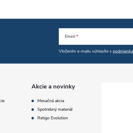
á
d
a
c
Email
Vložením e-mailu súhlasíte s
podmienka
e
p
Akcie a novinky
v
cie
Mesačná akcia
k
Spotrebný materiál
Retigo Evolution
y