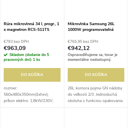
Rúra mikrovlnná 34 l, progr., 1
Mikrovlnka Samsung 26L
x magnetron RCS-511TS
1000W programovateľná
€783 bez DPH
€765,95 bez DPH
€963,09
€942,12
Skladom (dodanie do 5
Ospravedlňujeme sa, tovar je
pracovných dní)
1 ks
momentálne nedostupný.
DO KOŠÍKA
DO KOŠÍKA
rozmer:
26L komora pojme GN nádoby
560x480x350mm(šxhxv);
do veľkosti 2/3. Jednoduchá
príkon elektro: 1,8kW/230V;
obsluha s funkciou opakovania
mikrovlnný výkon: 1,1kW;
na rýchlu prípravu niekoľkých
vnútorný rozmer:
jedál za sebou.
368x381x216mm(šxhxv);
objem: 34 l; počet