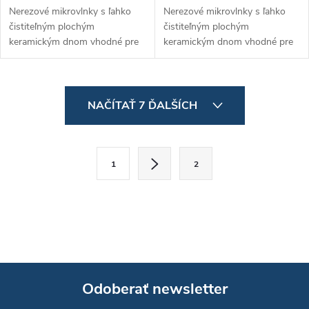
Nerezové mikrovlnky s ľahko
Nerezové mikrovlnky s ľahko
čistiteľným plochým
čistiteľným plochým
keramickým dnom vhodné pre
keramickým dnom vhodné pre
nádoby GN 2/3.
nádoby GN 2/3.
Programovateľná verzia s 20
Programovateľná verzia s 20
programami.
programami.
O
NAČÍTAŤ 7 ĎALŠÍCH
v
l
S
1
2
t
á
r
d
á
a
n
k
c
o
i
Odoberať newsletter
v