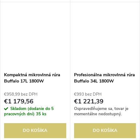
na rýchlu prípravu niekoľkých
na rýchlu prípravu niekoľkých
jedál za sebou.
jedál za sebou.
Kompaktná mikrovlnná rúra
Profesionálna mikrovlnná rúra
Buffalo 17L 1800W
Buffalo 34L 1800W
programovateľná
programovateľná
€958,99 bez DPH
€993 bez DPH
€1 179,56
€1 221,39
Skladom (dodanie do 5
Ospravedlňujeme sa, tovar je
pracovných dní)
35 ks
momentálne nedostupný.
DO KOŠÍKA
DO KOŠÍKA