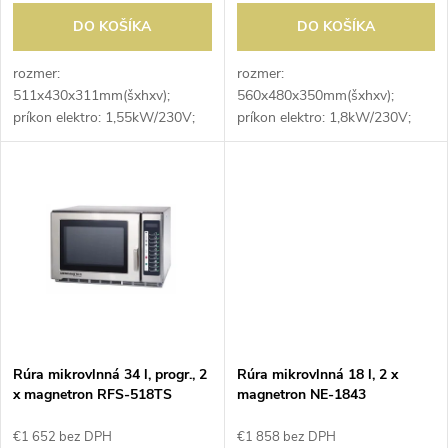
o
d
DO KOŠÍKA
DO KOŠÍKA
d
u
rozmer:
rozmer:
511x430x311mm(šxhxv);
560x480x350mm(šxhxv);
u
príkon elektro: 1,55kW/230V;
príkon elektro: 1,8kW/230V;
k
mikrovlnný výkon: 1kW;
mikrovlnný výkon: 1,1kW;
k
vnútorný rozmer:
vnútorný rozmer:
t
327x346x200mm(šxhxv);
368x381x216mm(šxhxv);
t
objem: 26 l; počet
objem: 34 l; počet
o
magnetronov: 1; ovládanie:...
magnetronov: 1 ; ovládanie:...
o
v
v
Rúra mikrovlnná 34 l, progr., 2
Rúra mikrovlnná 18 l, 2 x
x magnetron RFS-518TS
magnetron NE-1843
€1 652 bez DPH
€1 858 bez DPH