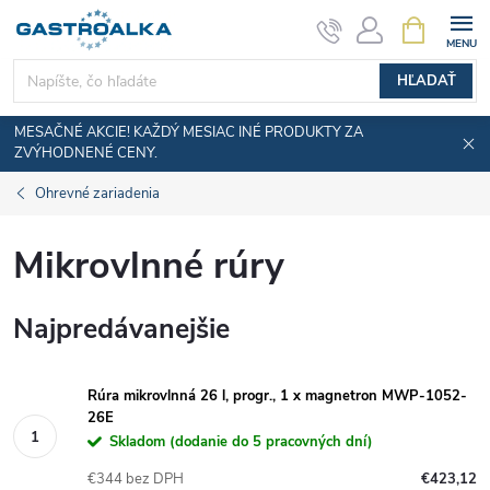
Prejsť
NÁKUPN
KOŠÍK
na
obsah
HĽADAŤ
MESAČNÉ AKCIE! KAŽDÝ MESIAC INÉ PRODUKTY ZA
ZVÝHODNENÉ CENY.
Ohrevné zariadenia
Mikrovlnné rúry
Najpredávanejšie
Rúra mikrovlnná 26 l, progr., 1 x magnetron MWP-1052-
26E
Skladom (dodanie do 5 pracovných dní)
€344 bez DPH
€423,12