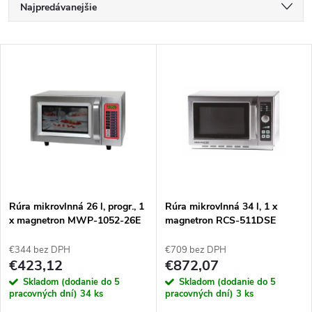
R
Najpredávanejšie
a
Najlacnejšie
V
Najdrahšie
d
ý
Abecedne
e
p
n
i
i
s
e
Rúra mikrovlnná 26 l, progr., 1
Rúra mikrovlnná 34 l, 1 x
x magnetron MWP-1052-26E
magnetron RCS-511DSE
p
p
€344 bez DPH
€709 bez DPH
r
€423,12
€872,07
r
Skladom (dodanie do 5
Skladom (dodanie do 5
o
pracovných dní)
34 ks
pracovných dní)
3 ks