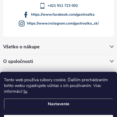
u
+421 911 723 002
https://www.facebook.com/gastroalka
https://www.instagram.com/gastroalka_sk/
Všetko o nákupe
O spoločnosti
Akcie a novinky
Tento web používa súbory cookie. Ďalším prechádzaním
tohto webu vyjadrujete súhlas s ich používaním. Viac
informácií
tu
.
Nastavenie
Copyright 2026
GASTROALKA Slovakia
. Všetky práva vyhradené.