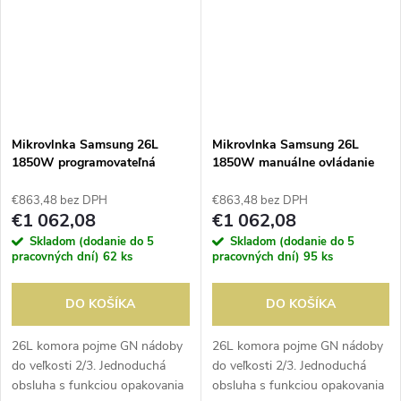
magnetronov: 1 ; digitálny
displej;...
Mikrovlnka Samsung 26L
Mikrovlnka Samsung 26L
1850W programovateľná
1850W manuálne ovládanie
€863,48 bez DPH
€863,48 bez DPH
€1 062,08
€1 062,08
Skladom (dodanie do 5
Skladom (dodanie do 5
pracovných dní)
62 ks
pracovných dní)
95 ks
DO KOŠÍKA
DO KOŠÍKA
26L komora pojme GN nádoby
26L komora pojme GN nádoby
do veľkosti 2/3. Jednoduchá
do veľkosti 2/3. Jednoduchá
obsluha s funkciou opakovania
obsluha s funkciou opakovania