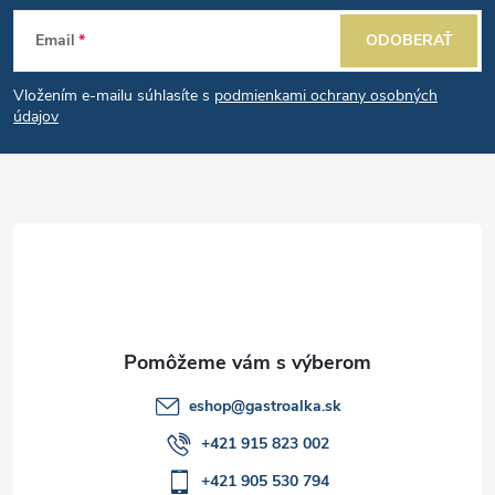
a
Z
e
n
Email
ODOBERAŤ
p
á
i
e
r
Vložením e-mailu súhlasíte s
podmienkami ochrany osobných
p
údajov
v
ä
k
t
y
v
i
ý
e
p
i
eshop
@
gastroalka.sk
+421 915 823 002
s
+421 905 530 794