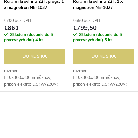
Rúra mikrovlnná 22 l, progr., 1
Rúra mikrovlnná 22 l, 1 x
x magnetron NE-1037
magnetron NE-1027
€700 bez DPH
€650 bez DPH
€861
€799,50
Skladom (dodanie do 5
Skladom (dodanie do 5
pracovných dní)
4 ks
pracovných dní)
5 ks
DO KOŠÍKA
DO KOŠÍKA
rozmer:
rozmer:
510x360x306mm(šxhxv);
510x360x306mm(šxhxv);
príkon elektro: 1,5kW/230V;
príkon elektro: 1,5kW/230V;
mikrovlnný výkon: 1kW;
mikrovlnný výkon: 1kW;
vnútorný rozmer:
vnútorný rozmer:
330x330x200mm(šxhxv);
330x330x200mm(šxhxv);
objem: 22 l; počet
objem: 22 l; počet
magnetronov: 1; digitálny
magnetronov: 1; ovládanie:
displej;...
manuálne