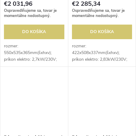
€2 031,96
€2 285,34
Ospravedlňujeme sa, tovar je
Ospravedlňujeme sa, tovar je
momentálne nedostupný.
momentálne nedostupný.
DO KOŠÍKA
DO KOŠÍKA
rozmer:
rozmer:
550x535x365mm(šxhxv);
422x508x337mm(šxhxv);
príkon elektro: 2,7kW/230V;
príkon elektro: 2,83kW/230V;
mikrovlnný výkon: 1,8kW;
mikrovlnný výkon: 1,8kW;
vnútorný rozmer:
vnútorný rozmer:
359x413x226mm(šxhxv);
330x310x175mm(šxhxv);
objem: 34 l; počet
objem: 18 l; počet
magnetronov: 2; digitálny
magnetronov: 2; ovládanie:...
displej;...