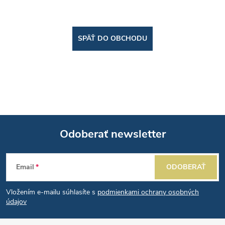
SPÄŤ DO OBCHODU
Odoberať newsletter
Z
Email
ODOBERAŤ
á
Vložením e-mailu súhlasíte s
podmienkami ochrany osobných
p
údajov