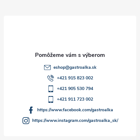
ä
t
i
e
eshop
@
gastroalka.sk
+421 915 823 002
+421 905 530 794
+421 911 723 002
https://www.facebook.com/gastroalka
https://www.instagram.com/gastroalka_sk/