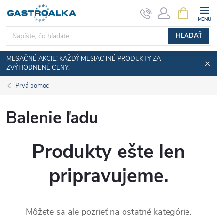
Prejsť
NÁKUPN
KOŠÍK
na
obsah
HĽADAŤ
MESAČNÉ AKCIE! KAŽDÝ MESIAC INÉ PRODUKTY ZA
ZVÝHODNENÉ CENY.
Prvá pomoc
Balenie ľadu
Produkty ešte len
pripravujeme.
Môžete sa ale pozrieť na ostatné kategórie.