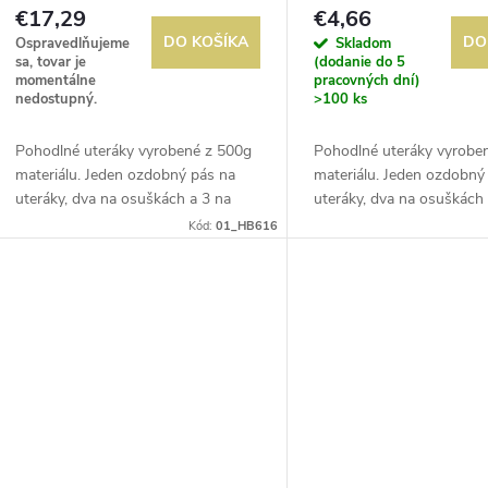
o
€17,29
€4,66
o
DO KOŠÍKA
DO
Ospravedlňujeme
Skladom
d
sa, tovar je
(dodanie do 5
d
momentálne
pracovných dní)
nedostupný.
>100 ks
u
u
Pohodlné uteráky vyrobené z 500g
Pohodlné uteráky vyrobe
k
materiálu. Jeden ozdobný pás na
materiálu. Jeden ozdobný
k
uteráky, dva na osuškách a 3 na
uteráky, dva na osuškách
t
osuškách.
osuškách.
Kód:
01_HB616
t
o
o
v
v