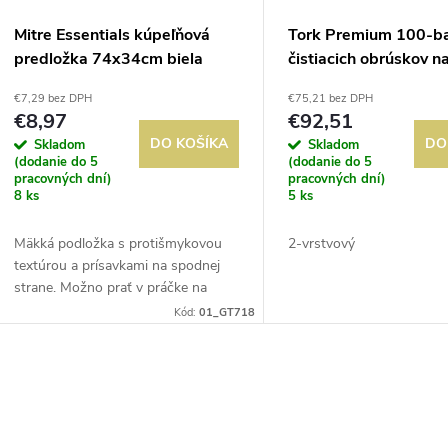
Mitre Essentials kúpeľňová
Tork Premium 100-ba
predložka 74x34cm biela
čistiacich obrúskov na
extra mäkké 2-vrstvo
€7,29 bez DPH
€75,21 bez DPH
kusov)
€8,97
€92,51
DO KOŠÍKA
DO
Skladom
Skladom
(dodanie do 5
(dodanie do 5
pracovných dní)
pracovných dní)
8 ks
5 ks
Mäkká podložka s protišmykovou
2-vrstvový
textúrou a prísavkami na spodnej
strane. Možno prať v práčke na
40°C. Určené pre hladké podlahy.
Kód:
01_GT718
O
v