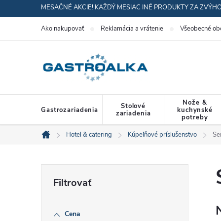
Prejsť
MESAČNÉ AKCIE! KAŽDÝ MESIAC INÉ PRODUKTY ZA ZVÝH
na
Ako nakupovať
Reklamácia a vrátenie
Všeobecné ob
obsah
Nože &
Stolové
Gastrozariadenia
kuchynské
zariadenia
potreby
Hotel & catering
Kúpeľňové príslušenstvo
Ser
Domov
B
o
Cena