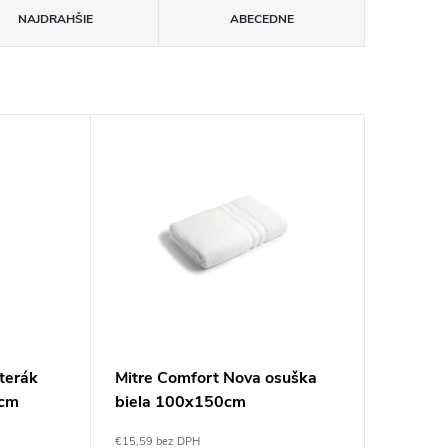
NAJDRAHŠIE
ABECEDNE
terák
Mitre Comfort Nova osuška
0cm
biela 100x150cm
€15,59 bez DPH