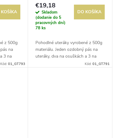
€19,18
 KOŠÍKA
DO KOŠÍKA
Skladom
(dodanie do 5
pracovných dní)
78 ks
né z 500g
Pohodlné uteráky vyrobené z 500g
 pás na
materiálu. Jeden ozdobný pás na
 a 3 na
uteráky, dva na osuškách a 3 na
osuškách.
Kód:
01_GT793
Kód:
01_GT791