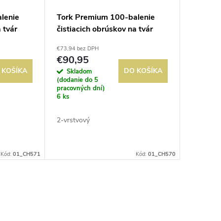
lenie
Tork Premium 100-balenie
 tvár
čistiacich obrúskov na tvár
vé (30
extra mäkké 2-vrstvové (30
€73,94 bez DPH
kusov)
€90,95
 KOŠÍKA
DO KOŠÍKA
Skladom
(dodanie do 5
pracovných dní)
6 ks
2-vrstvový
Kód:
01_CH571
Kód:
01_CH570