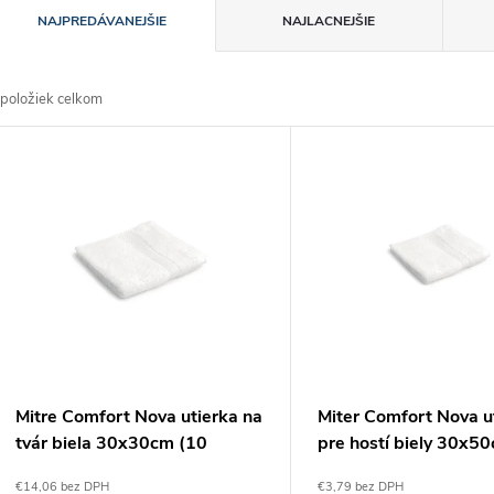
R
NAJPREDÁVANEJŠIE
NAJLACNEJŠIE
a
položiek celkom
d
V
e
ý
n
p
e
s
p
p
Mitre Comfort Nova utierka na
Miter Comfort Nova u
r
tvár biela 30x30cm (10
pre hostí biely 30x5
r
kusov)
€14,06 bez DPH
€3,79 bez DPH