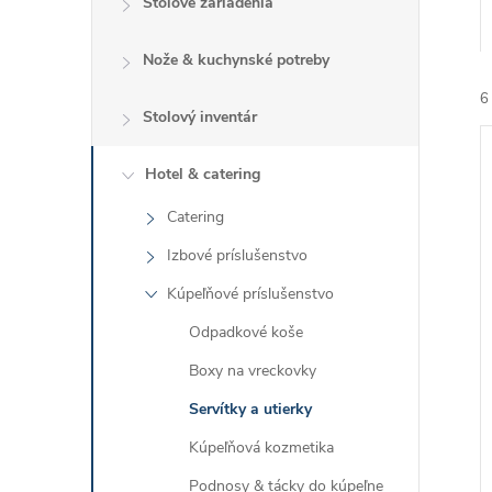
Stolové zariadenia
Nože & kuchynské potreby
6
Stolový inventár
Hotel & catering
Catering
Izbové príslušenstvo
i
Kúpeľňové príslušenstvo
i
Odpadkové koše
Boxy na vreckovky
Servítky a utierky
Kúpeľňová kozmetika
Podnosy & tácky do kúpeľne