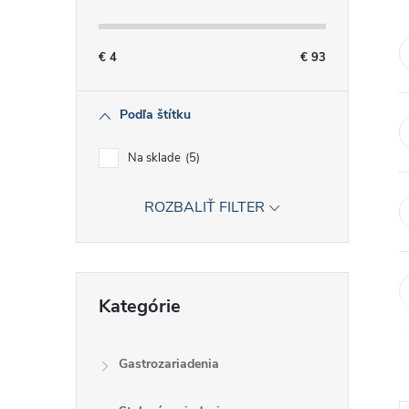
č
n
€
4
€
93
ý
Podľa štítku
p
Na sklade
5
a
ROZBALIŤ FILTER
n
e
Preskočiť
Kategórie
kategórie
l
Gastrozariadenia