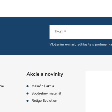
á
d
Email
a
Vložením e-mailu súhlasíte s
podmienka
c
e
Akcie a novinky
p
cie
Mesačná akcia
Spotrebný materiál
v
Retigo Evolution
k