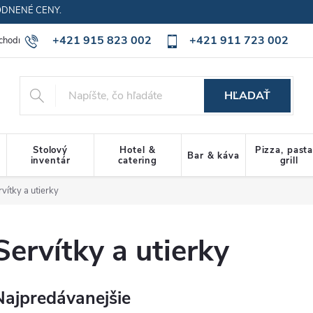
ODNENÉ CENY.
+421 915 823 002
+421 911 723 002
chodné podmienky
Ochrana osobných údajov
Cookies policy
HĽADAŤ
Stolový
Hotel &
Pizza, past
Bar & káva
inventár
catering
grill
vítky a utierky
Servítky a utierky
Najpredávanejšie