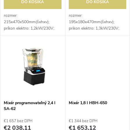
d
DO KOŠÍKA
DO KOŠÍKA
d
u
rozmer:
rozmer:
215x470x500mm(šxhxv);
195x180x470mm(šxhxv);
u
príkon elektro: 1,2kW/230V;
prikon elektro: 1,3kW/230V;
k
objem: 5 l; max. kapacita
objem: 1,5 l; počet otáčok:
k
nádoby 3,5 l; počet otáčok:
15000-23000 ot./min; pulzné
t
500-12600 ot./min; plynulá
ovládanie; polykarbonátová
t
regulácia otáčok; pulz; X-Flow...
nádoba
o
o
v
v
Mixér programovateľný 2,4 l
Mixér 1,8 l HBH-650
SA-62
€1 657 bez DPH
€1 344 bez DPH
€2 038,11
€1 653,12