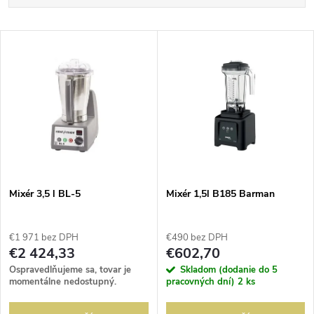
a
Najlacnejšie
V
Najdrahšie
d
ý
Abecedne
e
p
n
i
i
s
e
Mixér 3,5 l BL-5
Mixér 1,5l B185 Barman
p
p
€1 971 bez DPH
€490 bez DPH
r
€2 424,33
€602,70
r
Ospravedlňujeme sa, tovar je
Skladom (dodanie do 5
o
momentálne nedostupný.
pracovných dní)
2 ks
o