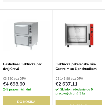
a
Najlacnejšie
V
Najdrahšie
d
ý
Abecedne
e
p
n
i
i
s
e
Gastrohaal Elektrická pec
Elektrická pekárenská rúra
dvojrúrová
Gastro M so 6 priehradkami
p
na rošt a výklopnými
p
dvierkami 400V
€3 820 bez DPH
€2 143,99 bez DPH
r
€4 698,60
€2 637,11
r
2-5 pracovných dní
Skladom (dodanie do 5
o
pracovných dní)
3 ks
o
DO KOŠÍKA