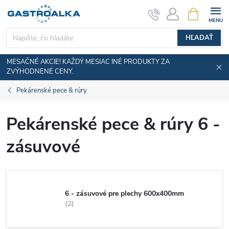
Prejsť
NÁKUPN
KOŠÍK
na
obsah
HĽADAŤ
MESAČNÉ AKCIE! KAŽDÝ MESIAC INÉ PRODUKTY ZA
ZVÝHODNENÉ CENY.
Pekárenské pece & rúry
Pekárenské pece & rúry 6 -
zásuvové
6 - zásuvové pre plechy 600x400mm
2