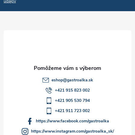
p
i
údajov
e
ä
p
t
r
i
v
e
k
y
eshop
@
gastroalka.sk
v
+421 915 823 002
ý
+421 905 530 794
p
+421 911 723 002
i
https://www.facebook.com/gastroalka
https://www.instagram.com/gastroalka_sk/