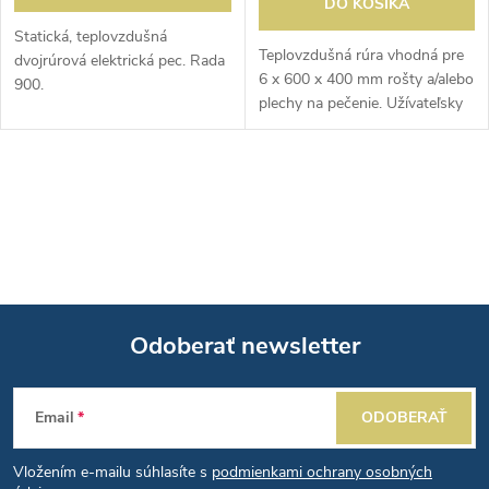
d
DO KOŠÍKA
d
Statická, teplovzdušná
u
Teplovzdušná rúra vhodná pre
dvojrúrová elektrická pec. Rada
6 x 600 x 400 mm rošty a/alebo
u
900.
plechy na pečenie. Užívateľsky
k
prívetivý vďaka jednoduchému
k
ovládaciemu panelu. Vybavený
t
termostatom 300°C a...
O
t
o
v
o
l
v
v
á
Odoberať newsletter
d
Z
a
Email
ODOBERAŤ
á
c
Vložením e-mailu súhlasíte s
podmienkami ochrany osobných