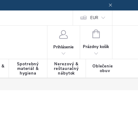
EUR
NÁKUPNÝ
KOŠÍK
Prázdny košík
Prihlásenie
Spotrebný
Nerezový &
a &
Oblečenie &
materiál &
reštauračný
SLU
obuv
hygiena
nábytok