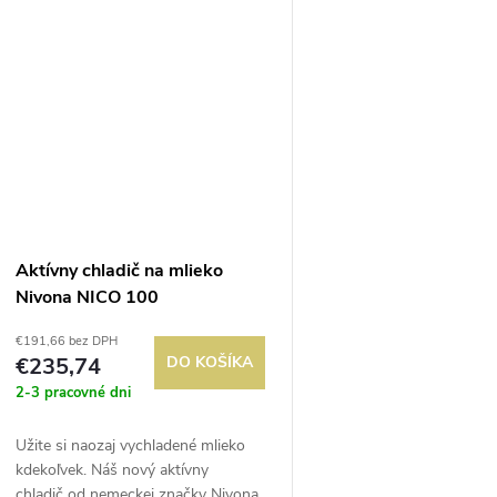
obsahom...
obsahom...
Aktívny chladič na mlieko
Nivona NICO 100
€191,66 bez DPH
€235,74
DO KOŠÍKA
2-3 pracovné dni
Užite si naozaj vychladené mlieko
kdekoľvek. Náš nový aktívny
chladič od nemeckej značky Nivona