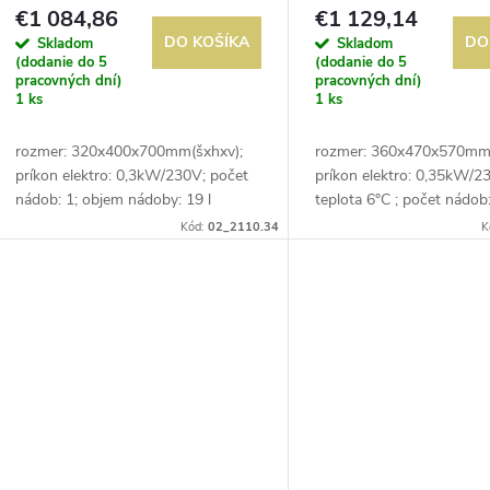
o
€1 084,86
€1 129,14
o
DO KOŠÍKA
DO
Skladom
Skladom
d
(dodanie do 5
(dodanie do 5
d
pracovných dní)
pracovných dní)
1 ks
1 ks
u
u
rozmer: 320x400x700mm(šxhxv);
rozmer: 360x470x570mm(
k
príkon elektro: 0,3kW/230V; počet
príkon elektro: 0,35kW/2
k
nádob: 1; objem nádoby: 19 l
teplota 6°C ; počet nádob
t
nádoby: 12 l; samostatné
Kód:
02_2110.34
K
t
každej nádoby
o
o
v
v