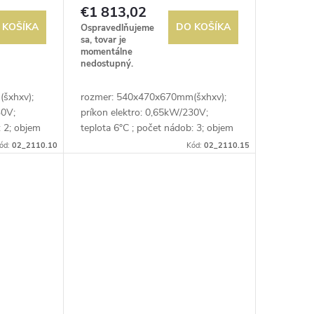
€1 813,02
 KOŠÍKA
DO KOŠÍKA
Ospravedlňujeme
sa, tovar je
momentálne
nedostupný.
šxhxv);
rozmer: 540x470x670mm(šxhxv);
30V;
príkon elektro: 0,65kW/230V;
: 2; objem
teplota 6°C ; počet nádob: 3; objem
 ovládanie
nádoby: 20 l; samostatné ovládanie
ód:
02_2110.10
Kód:
02_2110.15
každej nádoby