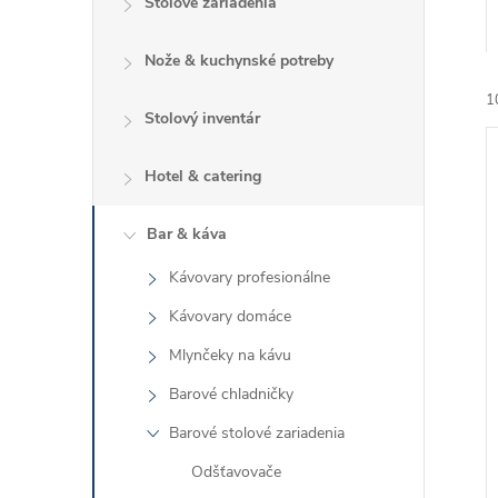
Stolové zariadenia
Nože & kuchynské potreby
1
Stolový inventár
Hotel & catering
Bar & káva
i
Kávovary profesionálne
i
Kávovary domáce
Mlynčeky na kávu
Barové chladničky
Barové stolové zariadenia
Odšťavovače