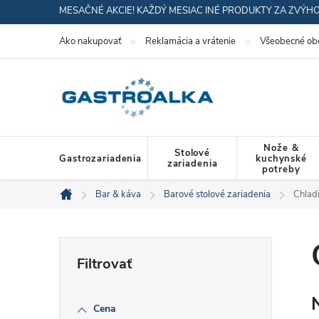
Prejsť
MESAČNÉ AKCIE! KAŽDÝ MESIAC INÉ PRODUKTY ZA ZVÝH
na
Ako nakupovať
Reklamácia a vrátenie
Všeobecné ob
obsah
Nože &
Stolové
Gastrozariadenia
kuchynské
zariadenia
potreby
Bar & káva
Barové stolové zariadenia
Chlad
Domov
B
o
Cena