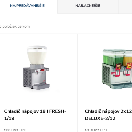
R
NAJPREDÁVANEJŠIE
NAJLACNEJŠIE
a
0
položiek celkom
d
V
e
ý
n
p
e
s
p
p
Chladič nápojov 19 l FRESH-
Chladič nápojov 2x12
r
1/19
DELUXE-2/12
r
€882 bez DPH
€918 bez DPH