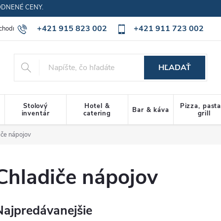
ODNENÉ CENY.
+421 915 823 002
+421 911 723 002
chodné podmienky
Ochrana osobných údajov
Cookies policy
HĽADAŤ
Stolový
Hotel &
Pizza, past
Bar & káva
inventár
catering
grill
iče nápojov
Chladiče nápojov
Najpredávanejšie