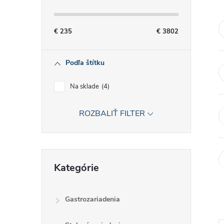
č
n
€
235
€
3802
ý
Podľa štítku
p
Na sklade
4
a
ROZBALIŤ FILTER
n
e
Preskočiť
Kategórie
kategórie
l
Gastrozariadenia