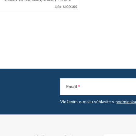
je ideálny pre štandardné 1 litrové
Kód:
NICO100
komerčne balené mlieko v...
O
v
á
d
Email
a
Vložením e-mailu súhlasíte s
podmienka
c
e