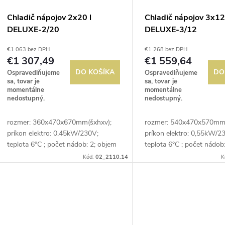
Chladič nápojov 2x20 l
Chladič nápojov 3x12
DELUXE-2/20
DELUXE-3/12
€1 063 bez DPH
€1 268 bez DPH
€1 307,49
€1 559,64
DO KOŠÍKA
DO
Ospravedlňujeme
Ospravedlňujeme
sa, tovar je
sa, tovar je
momentálne
momentálne
nedostupný.
nedostupný.
rozmer: 360x470x670mm(šxhxv);
rozmer: 540x470x570mm(
príkon elektro: 0,45kW/230V;
príkon elektro: 0,55kW/2
teplota 6°C ; počet nádob: 2; objem
teplota 6°C ; počet nádob
nádoby: 20 l; samostatné ovládanie
nádoby: 12 l; samostatné
Kód:
02_2110.14
K
každej nádoby
každej nádoby