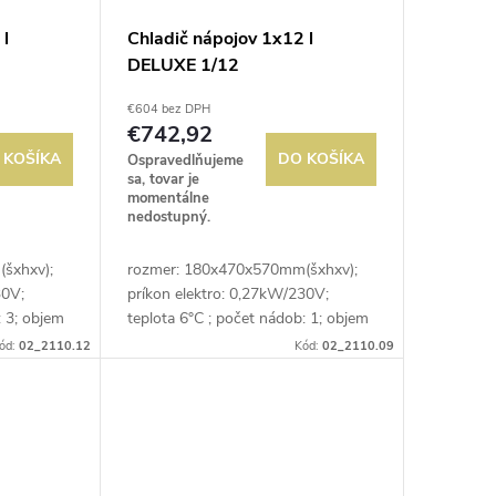
 l
Chladič nápojov 1x12 l
DELUXE 1/12
€604 bez DPH
€742,92
 KOŠÍKA
DO KOŠÍKA
Ospravedlňujeme
sa, tovar je
momentálne
nedostupný.
šxhxv);
rozmer: 180x470x570mm(šxhxv);
30V;
príkon elektro: 0,27kW/230V;
: 3; objem
teplota 6°C ; počet nádob: 1; objem
 ovládanie
nádoby: 12 l
ód:
02_2110.12
Kód:
02_2110.09