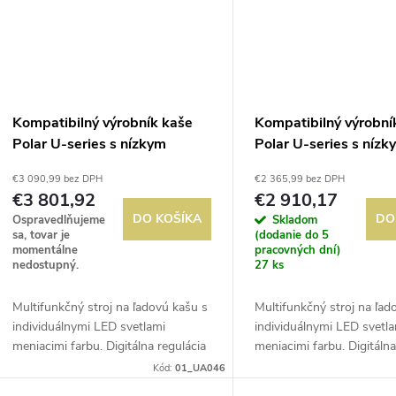
Kompatibilný výrobník kaše
Kompatibilný výrobní
Polar U-series s nízkym
Polar U-series s nízk
obsahom cukru a alkoholu 3x
obsahom cukru a alko
€3 090,99 bez DPH
€2 365,99 bez DPH
12L
12L
€3 801,92
€2 910,17
DO KOŠÍKA
DO
Ospravedlňujeme
Skladom
sa, tovar je
(dodanie do 5
momentálne
pracovných dní)
nedostupný.
27 ks
Multifunkčný stroj na ľadovú kašu s
Multifunkčný stroj na ľad
individuálnymi LED svetlami
individuálnymi LED svetl
meniacimi farbu. Digitálna regulácia
meniacimi farbu. Digitálna
teploty. Na rozdiel od iných strojov
teploty. Na rozdiel od iný
Kód:
01_UA046
dokáže vyrobiť kašovitý ľad s
dokáže vyrobiť kašovitý ľ