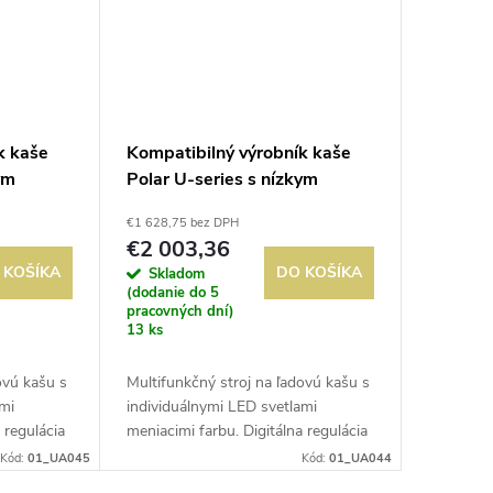
k kaše
Kompatibilný výrobník kaše
ym
Polar U-series s nízkym
holu 2x
obsahom cukru a alkoholu 1x
€1 628,75 bez DPH
12L
€2 003,36
 KOŠÍKA
DO KOŠÍKA
Skladom
(dodanie do 5
pracovných dní)
13 ks
ovú kašu s
Multifunkčný stroj na ľadovú kašu s
ami
individuálnymi LED svetlami
 regulácia
meniacimi farbu. Digitálna regulácia
ch strojov
teploty. Na rozdiel od iných strojov
Kód:
01_UA045
Kód:
01_UA044
ad s
dokáže vyrobiť kašovitý ľad s