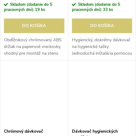
Skladom (dodanie do 5
Skladom (dodanie do 5
pracovných dní)
19 ks
pracovných dní)
33 ks
DO KOŠÍKA
DO KOŠÍKA
Obdĺžnikový chrómovaný ABS
Hygienický, diskrétny dávkovač
držiak na papierové vreckovky,
na hygienické tašky.
vhodný pre montáž na stenu
Jednoduchá inštalácia pomocou
(montážny materiál nie je
obojstrannej pásky. Tašky
súčasťou dodávky) alebo voľne
dostupné samostatne.
stojace použitie v hotelových...
Chrómový dávkovač
Dávkovač hygienických