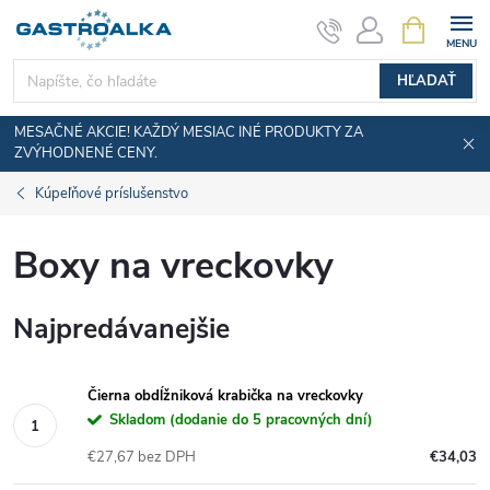
Prejsť
NÁKUPN
KOŠÍK
na
obsah
HĽADAŤ
MESAČNÉ AKCIE! KAŽDÝ MESIAC INÉ PRODUKTY ZA
ZVÝHODNENÉ CENY.
Kúpeľňové príslušenstvo
Boxy na vreckovky
Najpredávanejšie
Čierna obdĺžniková krabička na vreckovky
Skladom (dodanie do 5 pracovných dní)
€27,67 bez DPH
€34,03