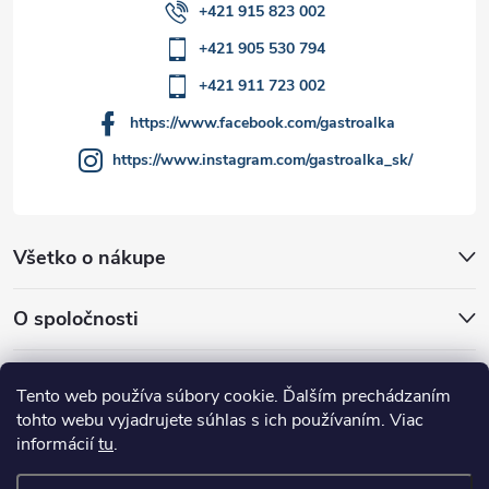
v
+421 915 823 002
ý
+421 905 530 794
p
+421 911 723 002
i
https://www.facebook.com/gastroalka
https://www.instagram.com/gastroalka_sk/
s
u
Všetko o nákupe
O spoločnosti
Akcie a novinky
Tento web používa súbory cookie. Ďalším prechádzaním
tohto webu vyjadrujete súhlas s ich používaním. Viac
informácií
tu
.