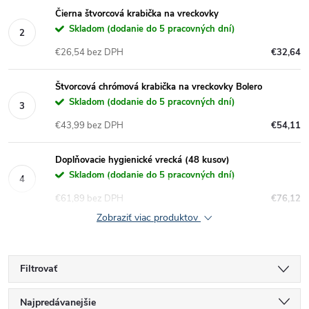
Čierna štvorcová krabička na vreckovky
Skladom (dodanie do 5 pracovných dní)
€26,54 bez DPH
€32,64
Štvorcová chrómová krabička na vreckovky Bolero
Skladom (dodanie do 5 pracovných dní)
€43,99 bez DPH
€54,11
Doplňovacie hygienické vrecká (48 kusov)
Skladom (dodanie do 5 pracovných dní)
€61,89 bez DPH
€76,12
Zobraziť viac produktov
Filtrovať
R
Najpredávanejšie