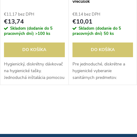
vrecúšok
€11,17 bez DPH
€8,14 bez DPH
€13,74
€10,01
Skladom (dodanie do 5
Skladom (dodanie do 5
pracovných dní)
>100 ks
pracovných dní)
50 ks
DO KOŠÍKA
DO KOŠÍKA
Hygienický, diskrétny dávkovač
Pre jednoduché, diskrétne a
na hygienické tašky.
hygienické vyberanie
Jednoduchá inštalácia pomocou
sanitárnych predmetov.
obojstrannej pásky. Tašky
Jednoduché pripevnenie na
dostupné samostatne.
stenu pomocou obojstrannej
pásky. Tašky sa predávajú
O
samostatne (48x25 vrecúšok).
v
l