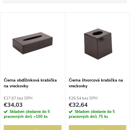
a
Najlacnejšie
V
Najdrahšie
d
ý
Abecedne
e
p
n
i
i
s
e
Čierna obdĺžniková krabička
Čierna štvorcová krabička na
na vreckovky
vreckovky
p
p
€27,67 bez DPH
€26,54 bez DPH
r
€34,03
€32,64
r
Skladom (dodanie do 5
Skladom (dodanie do 5
o
pracovných dní)
>100 ks
pracovných dní)
75 ks
o