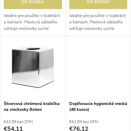
d
DO KOŠÍKA
DO KOŠÍKA
d
u
Ideálne pre použitie v toaletách
Ideálne pre použitie v toaletách
a šatniach. Plastová základňa
a šatniach. Plastová základňa
u
udržuje vreckovky suché.
udržuje vreckovky suché.
k
Papierové vreckovky sa
Papierové vreckovky sa
k
predávajú samostatne.
predávajú samostatne.
t
t
o
o
v
v
Štvorcová chrómová krabička
Doplňovacie hygienické vrecká
na vreckovky Bolero
(48 kusov)
€43,99 bez DPH
€61,89 bez DPH
€54,11
€76,12