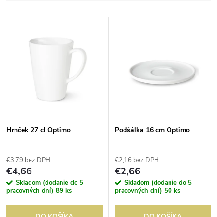
a
Najlacnejšie
V
Najdrahšie
d
ý
Abecedne
e
p
n
i
i
s
e
Hrnček 27 cl Optimo
Podšálka 16 cm Optimo
p
p
€3,79 bez DPH
€2,16 bez DPH
r
€4,66
€2,66
r
Skladom (dodanie do 5
Skladom (dodanie do 5
o
pracovných dní)
89 ks
pracovných dní)
50 ks
o
DO KOŠÍKA
DO KOŠÍKA