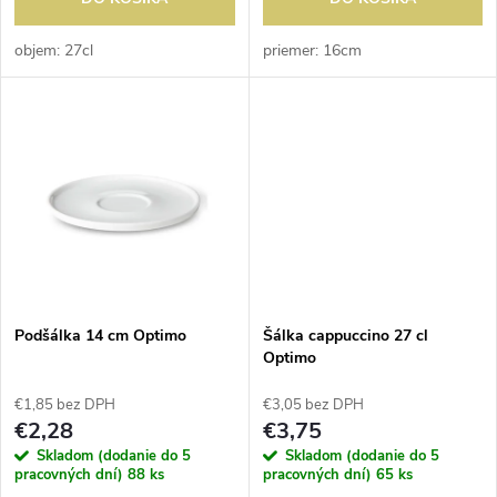
d
d
u
objem: 27cl
priemer: 16cm
u
k
k
t
t
o
o
v
v
Podšálka 14 cm Optimo
Šálka cappuccino 27 cl
Optimo
€1,85 bez DPH
€3,05 bez DPH
€2,28
€3,75
Skladom (dodanie do 5
Skladom (dodanie do 5
pracovných dní)
88 ks
pracovných dní)
65 ks