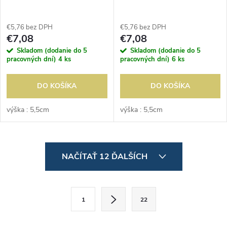
€5,76 bez DPH
€5,76 bez DPH
€7,08
€7,08
Skladom (dodanie do 5
Skladom (dodanie do 5
pracovných dní)
4 ks
pracovných dní)
6 ks
DO KOŠÍKA
DO KOŠÍKA
výška : 5,5cm
výška : 5,5cm
O
NAČÍTAŤ 12 ĎALŠÍCH
v
l
S
1
22
t
á
r