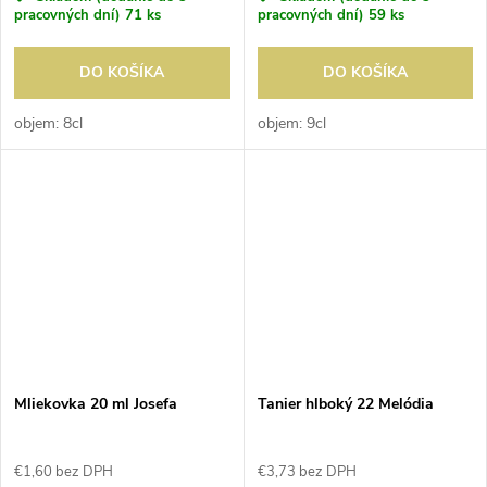
pracovných dní)
71 ks
pracovných dní)
59 ks
DO KOŠÍKA
DO KOŠÍKA
objem: 8cl
objem: 9cl
Mliekovka 20 ml Josefa
Tanier hlboký 22 Melódia
€1,60 bez DPH
€3,73 bez DPH