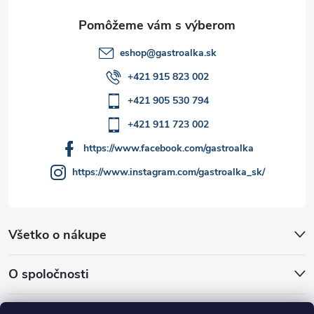
ý
e
p
i
eshop
@
gastroalka.sk
+421 915 823 002
s
+421 905 530 794
u
+421 911 723 002
https://www.facebook.com/gastroalka
https://www.instagram.com/gastroalka_sk/
Všetko o nákupe
O spoločnosti
Akcie a novinky