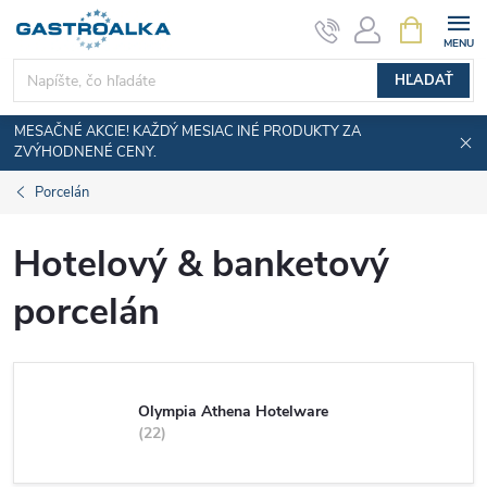
Prejsť
NÁKUPN
KOŠÍK
na
obsah
HĽADAŤ
MESAČNÉ AKCIE! KAŽDÝ MESIAC INÉ PRODUKTY ZA
ZVÝHODNENÉ CENY.
Porcelán
Hotelový & banketový
porcelán
Olympia Athena Hotelware
22