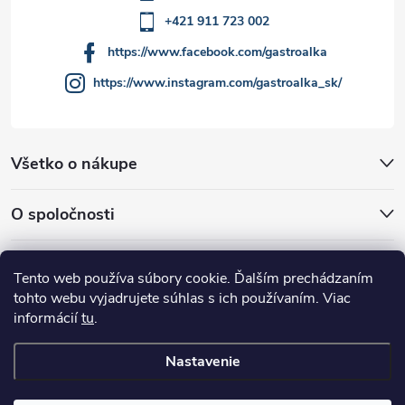
u
+421 911 723 002
https://www.facebook.com/gastroalka
https://www.instagram.com/gastroalka_sk/
Všetko o nákupe
O spoločnosti
Akcie a novinky
Tento web používa súbory cookie. Ďalším prechádzaním
tohto webu vyjadrujete súhlas s ich používaním. Viac
informácií
tu
.
Nastavenie
Copyright 2026
GASTROALKA Slovakia
. Všetky práva vyhradené.