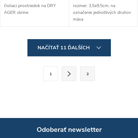
čistiaci prostriedok na DRY
rozmer: 3,5x9,5cm; na
AGER skrine
označenie jednotlivých druhov
mäsa
O
NAČÍTAŤ 11 ĎALŠÍCH
v
l
S
1
2
t
á
r
d
á
a
n
k
c
o
i
Odoberať newsletter
v