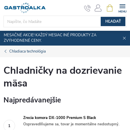
Prejsť
NÁKUPN
KOŠÍK
na
obsah
HĽADAŤ
MESAČNÉ AKCIE! KAŽDÝ MESIAC INÉ PRODUKTY ZA
ZVÝHODNENÉ CENY.
Chladiaca technológia
Chladničky na dozrievanie
mäsa
Najpredávanejšie
Zrecia komora DX-1000 Premium S Black
Ospravedlňujeme sa, tovar je momentálne nedostupný.