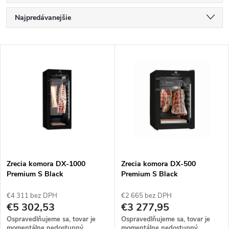
R
Najpredávanejšie
a
Najlacnejšie
V
Najdrahšie
d
ý
Abecedne
e
p
n
i
i
s
e
Zrecia komora DX-1000
Zrecia komora DX-500
Premium S Black
Premium S Black
p
p
€4 311 bez DPH
€2 665 bez DPH
r
€5 302,53
€3 277,95
r
Ospravedlňujeme sa, tovar je
Ospravedlňujeme sa, tovar je
momentálne nedostupný.
momentálne nedostupný.