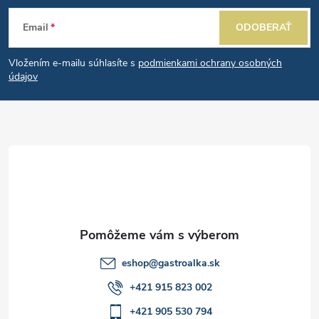
a
Z
e
n
Email
ODOBERAŤ
p
á
i
e
r
Vložením e-mailu súhlasíte s
podmienkami ochrany osobných
p
údajov
v
ä
k
t
y
v
i
ý
e
p
i
eshop
@
gastroalka.sk
+421 915 823 002
s
+421 905 530 794