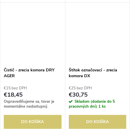
produkte; - tipy na
praktizovanie metódy suchého
zrenia; - O SmartAging®; -
recepty na...
Čistič - zrecia komora DRY
Štítok označovací - zrecia
AGER
komora DX
€15 bez DPH
€25 bez DPH
€18,45
€30,75
Ospravedlňujeme sa, tovar je
Skladom (dodanie do 5
momentálne nedostupný.
pracovných dní)
1 ks
DO KOŠÍKA
DO KOŠÍKA