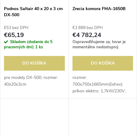
Podnos Saltair 40 x 20 x 3 cm
Zrecia komora FMA-1650B
DX-500
€53 bez DPH
€3 888 bez DPH
€65,19
€4 782,24
Skladom (dodanie do 5
Ospravedlňujeme sa, tovar je
pracovných dní)
1 ks
momentálne nedostupný.
DO KOŠÍKA
DO KOŠÍKA
pre modely DX-500; rozmer:
rozmer:
40x20x3cm
700x750x1665mm(šxhxv);
príkon elektro: 1,7kW/230V;
objem: 496 l; UV sterilizácia
vzduchu; regulácia teploty: 0-
20°C; chladenie: ventilované;
odmrazovanie: automatické;...