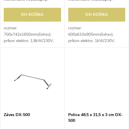
o
o
d
DO KOŠÍKA
DO KOŠÍKA
d
u
rozmer:
rozmer:
700x742x1650mm(šxhxv);
600x610x905mm(šxhxv);
u
príkon elektro: 1,8kW/230V;
príkon elektro: 1kW/230V;
k
objem: 435 l; maximálne
objem: 134 l; max. kapacita:
k
zaťaženie: 2-3 hovädzie štvrte
20kg; regulácia teploty: 0-30°C;
t
do dĺžky 1,2m; maximálne
elektronická riadiaca jednotka s
t
zaťaženie pri zavesení: 80kg;
reguláciou vlhkosti; SMART...
o
max...
o
v
v
Záves DX-500
Polica 48,5 x 31,5 x 3 cm DX-
500