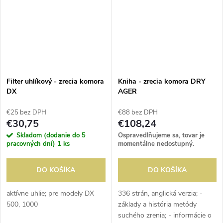
Filter uhlíkový - zrecia komora
Kniha - zrecia komora DRY
DX
AGER
€25 bez DPH
€88 bez DPH
€30,75
€108,24
Skladom (dodanie do 5
Ospravedlňujeme sa, tovar je
pracovných dní)
1 ks
momentálne nedostupný.
DO KOŠÍKA
DO KOŠÍKA
aktívne uhlie; pre modely DX
336 strán, anglická verzia; -
500, 1000
základy a história metódy
suchého zrenia; - informácie o