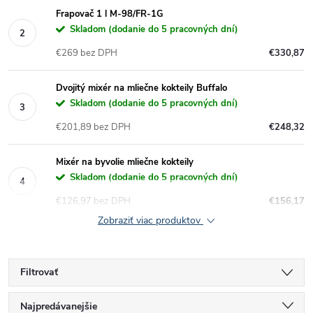
Frapovač 1 l M-98/FR-1G
Skladom (dodanie do 5 pracovných dní)
€269 bez DPH
€330,87
Dvojitý mixér na mliečne kokteily Buffalo
Skladom (dodanie do 5 pracovných dní)
€201,89 bez DPH
€248,32
Mixér na byvolie mliečne kokteily
Skladom (dodanie do 5 pracovných dní)
€126,97 bez DPH
€156,17
Zobraziť viac produktov
Filtrovať
R
Najpredávanejšie