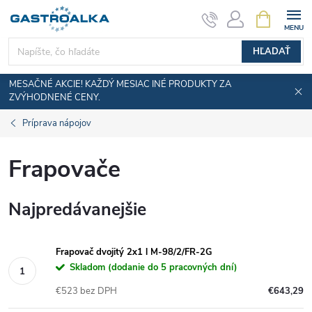
Prejsť
NÁKUPN
KOŠÍK
na
obsah
HĽADAŤ
MESAČNÉ AKCIE! KAŽDÝ MESIAC INÉ PRODUKTY ZA
ZVÝHODNENÉ CENY.
Príprava nápojov
Frapovače
Najpredávanejšie
Frapovač dvojitý 2x1 l M-98/2/FR-2G
Skladom (dodanie do 5 pracovných dní)
€523 bez DPH
€643,29