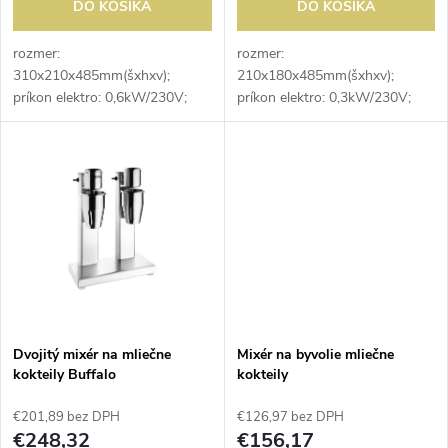
d
DO KOŠÍKA
DO KOŠÍKA
d
u
rozmer:
rozmer:
310x210x485mm(šxhxv);
210x180x485mm(šxhxv);
u
príkon elektro: 0,6kW/230V;
príkon elektro: 0,3kW/230V;
k
objem: 2 x 0,9 l; počet rýchlostí:
objem: 0,9 l; počet rýchlostí: 1;
k
1; počet otáčok: 15000 ot./min;
počet otáčok: 15000 ot./min;
t
2 nerezové nádoby
nerezová nádoba
t
o
o
v
v
Dvojitý mixér na mliečne
Mixér na byvolie mliečne
kokteily Buffalo
kokteily
€201,89 bez DPH
€126,97 bez DPH
€248,32
€156,17