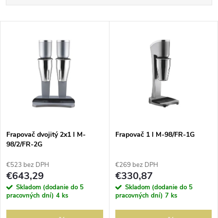
a
Najlacnejšie
V
Najdrahšie
d
ý
Abecedne
e
p
n
i
i
s
e
Frapovač dvojitý 2x1 l M-
Frapovač 1 l M-98/FR-1G
98/2/FR-2G
p
p
€523 bez DPH
€269 bez DPH
r
€643,29
€330,87
r
Skladom (dodanie do 5
Skladom (dodanie do 5
o
pracovných dní)
4 ks
pracovných dní)
7 ks
o