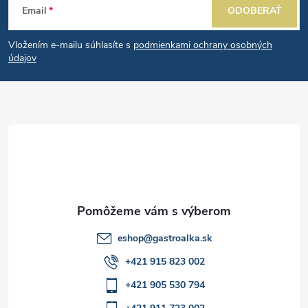
a
Email
ODOBERAŤ
á
c
Vložením e-mailu súhlasíte s
podmienkami ochrany osobných
p
i
údajov
e
ä
p
t
r
i
v
e
k
y
eshop
@
gastroalka.sk
v
+421 915 823 002
ý
+421 905 530 794