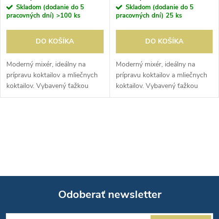
Skladom (dodanie do 5
Skladom (dodanie do 5
pracovných dní)
>100 ks
pracovných dní)
25 ks
DO KOŠÍKA
DO KOŠÍKA
Moderný mixér, ideálny na
Moderný mixér, ideálny na
prípravu koktailov a mliečnych
prípravu koktailov a mliečnych
koktailov. Vybavený ťažkou
koktailov. Vybavený ťažkou
základňou, aby stroj zostal
základňou, aby stroj zostal
stabilný aj počas používania.
stabilný aj počas používania.
O
v
l
á
Odoberať newsletter
d
Z