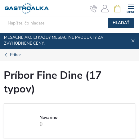
Prejsť
NÁKUPN
KOŠÍK
na
obsah
HĽADAŤ
MESAČNÉ AKCIE! KAŽDÝ MESIAC INÉ PRODUKTY ZA
ZVÝHODNENÉ CENY.
Príbor
Príbor Fine Dine (17
typov)
Navarino