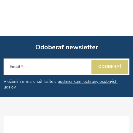
Odoberať newsletter
Z
Email
ODOBERAŤ
á
Vložením e-mailu súhlasíte s
podmienkami ochrany osobných
p
údajov
ä
t