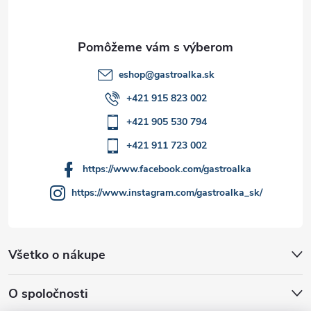
i
e
eshop
@
gastroalka.sk
+421 915 823 002
+421 905 530 794
+421 911 723 002
https://www.facebook.com/gastroalka
https://www.instagram.com/gastroalka_sk/
Všetko o nákupe
O spoločnosti