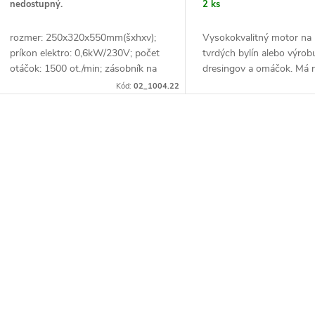
d
nedostupný.
2 ks
u
u
rozmer: 250x320x550mm(šxhxv);
Vysokokvalitný motor na 
k
príkon elektro: 0,6kW/230V; počet
tvrdých bylín alebo výrob
k
otáčok: 1500 ot./min; zásobník na
dresingov a omáčok. Má n
t
mak: 1kg; zásobník na pomletý mak:
funkcie „zapnuté“ a „pul
Kód:
02_1004.22
t
0,8kg; produkcia: 14kg/h; ovládanie:
ovládanie mletia. Skriňa v
štart,...
o
o
O
v
v
v
á
d
a