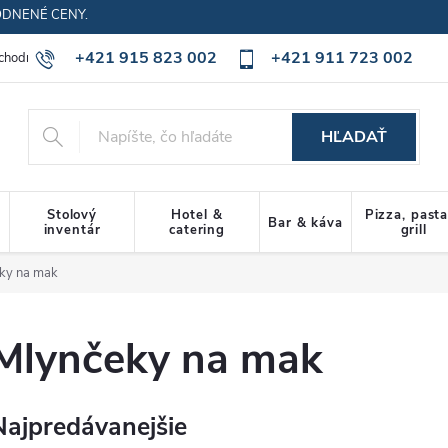
ODNENÉ CENY.
+421 915 823 002
+421 911 723 002
chodné podmienky
Ochrana osobných údajov
Cookies policy
HĽADAŤ
Stolový
Hotel &
Pizza, past
Bar & káva
inventár
catering
grill
ky na mak
Mlynčeky na mak
Najpredávanejšie