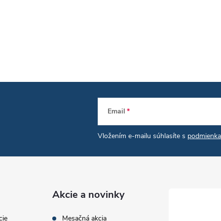
s
u
Email
Vložením e-mailu súhlasíte s
podmienka
Akcie a novinky
cie
Mesačná akcia