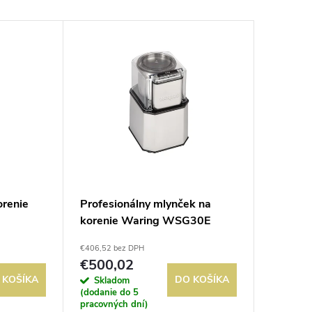
orenie
Profesionálny mlynček na
korenie Waring WSG30E
€406,52 bez DPH
€500,02
 KOŠÍKA
DO KOŠÍKA
Skladom
(dodanie do 5
pracovných dní)