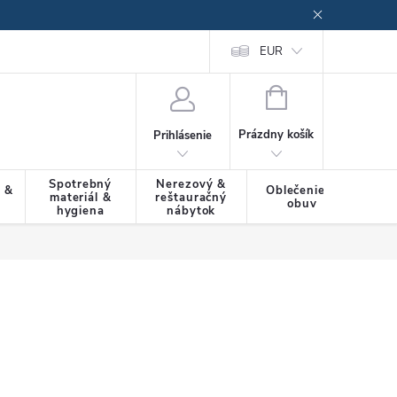
EUR
NÁKUPNÝ
KOŠÍK
Prázdny košík
Prihlásenie
Spotrebný
Nerezový &
a &
Oblečenie &
materiál &
reštauračný
SLU
obuv
hygiena
nábytok