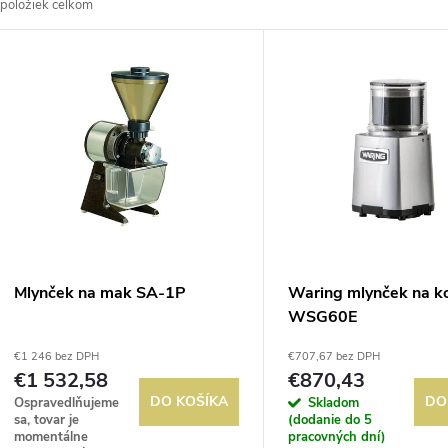
položiek celkom
d
V
e
ý
n
p
e
s
p
p
Mlynček na mak SA-1P
Waring mlynček na k
r
WSG60E
r
€1 246 bez DPH
€707,67 bez DPH
o
€1 532,58
€870,43
o
DO KOŠÍKA
DO
Ospravedlňujeme
Skladom
d
sa, tovar je
(dodanie do 5
momentálne
pracovných dní)