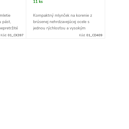
11 ks
mletie
Kompaktný mlynček na korenie z
u pást,
brúsenej nehrdzavejúcej ocele s
epretržité
jednou rýchlosťou a vysokým
zné“ na
výkonom. S bezpečnostným
Kód:
01_CK397
Kód:
01_CD409
ybavená...
zámkom. Obsahuje 3 misky vhodné
do umývačky riadu.