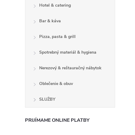
Hotel & catering
i
Bar & káva
Pizza, pasta & grill
r
Spotrebný materiál & hygiena
Nerezový & reštauračný nábytok
Oblečenie & obuv
SLUŽBY
PRIJÍMAME ONLINE PLATBY
i