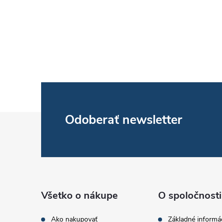
Z
Odoberať newsletter
á
p
ä
Všetko o nákupe
O spoločnosti
Ako nakupovať
Základné informá