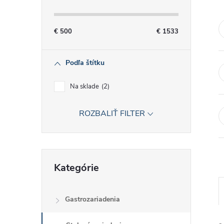
č
n
€
500
€
1533
ý
Podľa štítku
p
Na sklade
2
a
ROZBALIŤ FILTER
n
e
Preskočiť
Kategórie
kategórie
l
Gastrozariadenia