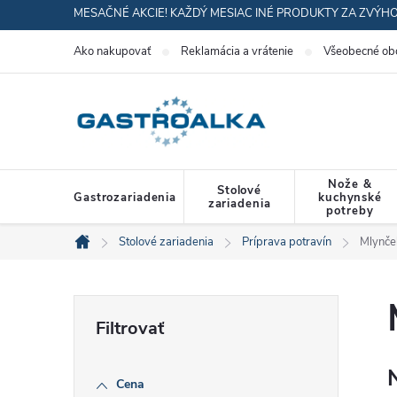
Prejsť
MESAČNÉ AKCIE! KAŽDÝ MESIAC INÉ PRODUKTY ZA ZVÝH
na
Ako nakupovať
Reklamácia a vrátenie
Všeobecné ob
obsah
Nože &
Stolové
Gastrozariadenia
kuchynské
zariadenia
potreby
Stolové zariadenia
Príprava potravín
Mlynče
Domov
B
o
Cena