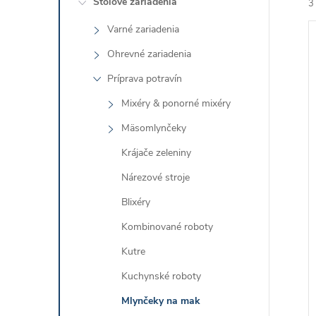
Stolové zariadenia
3
Varné zariadenia
Ohrevné zariadenia
Príprava potravín
Mixéry & ponorné mixéry
i
Mäsomlynčeky
i
Krájače zeleniny
Nárezové stroje
Blixéry
Kombinované roboty
Kutre
Kuchynské roboty
Mlynčeky na mak