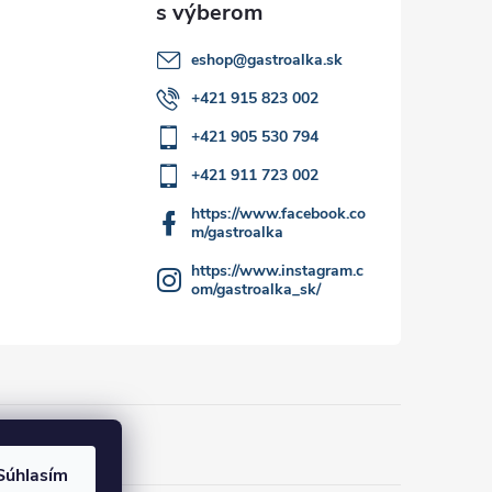
eshop
@
gastroalka.sk
+421 915 823 002
+421 905 530 794
+421 911 723 002
https://www.facebook.co
m/gastroalka
https://www.instagram.c
om/gastroalka_sk/
Súhlasím