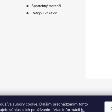
Spotrebný materiál
Retigo Evolution
oužíva súbory cookie. Ďalším prechádzaním tohto
jete súhlas s ich používaním. Viac informácií
tu
.