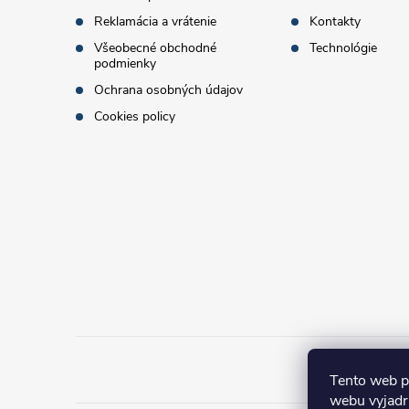
t
Reklamácia a vrátenie
Kontakty
i
Všeobecné obchodné
Technológie
podmienky
e
Ochrana osobných údajov
Cookies policy
Tento web p
webu vyjadru