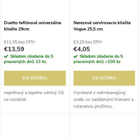
Duetto teflónové univerzálne
Nerezové servírovacie kliešte
kliešte 29cm
Vogue 25,5 cm
€11,05 bez DPH
€3,29 bez DPH
€13,59
€4,05
Skladom (dodanie do 5
Skladom (dodanie do 5
pracovných dní)
23 ks
pracovných dní)
>100 ks
DO KOŠÍKA
DO KOŠÍKA
nepriľnavý a tepelne odolný. Dá
Vyrobené z nehrdzavejúcej
sa rozobrať.
ocele, so zaoblenými hranami a
vstavanou pružinou.