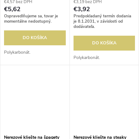
€4,57 bez DPH
€3,19 bez DPH
€5,62
€3,92
Ospravedlňujeme sa, tovar je
Predpokladaný termín dodania
momentálne nedostupný.
je 8.1.2031, v závislosti od
dodávateľa.
DO KOŠÍKA
DO KOŠÍKA
Polykarbonát.
Polykarbonát.
Nerezové kliešte na špagety
Nerezové kliešte na steaky