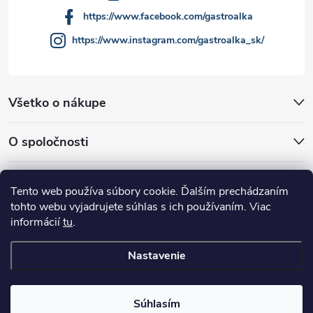
https://www.facebook.com/gastroalka
https://www.instagram.com/gastroalka_sk/
Všetko o nákupe
O spoločnosti
Akcie a novinky
Tento web používa súbory cookie. Ďalším prechádzaním
tohto webu vyjadrujete súhlas s ich používaním. Viac
informácií
tu
.
Nastavenie
Copyright 2026
GASTROALKA Slovakia
. Všetky práva vyhradené.
Súhlasím