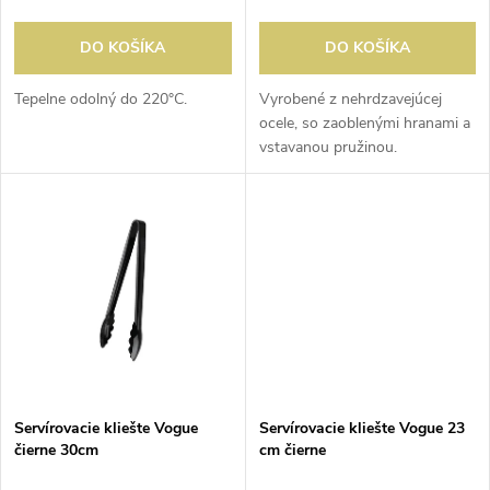
o
o
d
DO KOŠÍKA
DO KOŠÍKA
d
u
Tepelne odolný do 220°C.
Vyrobené z nehrdzavejúcej
ocele, so zaoblenými hranami a
u
vstavanou pružinou.
k
k
t
t
o
o
v
v
Servírovacie kliešte Vogue
Servírovacie kliešte Vogue 23
čierne 30cm
cm čierne