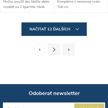
Možno použiť ako kliešte alebo
Kompletne z nerezovej ocele.
rozdeliť na 2 špachtle. hliník.
7x6 cm.
O
NAČÍTAŤ 12 ĎALŠÍCH
v
l
S
1
3
t
á
r
d
á
a
n
k
c
o
i
Odoberať newsletter
v
a
Z
e
n