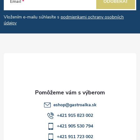
Email
ODOBERAŤ
p
á
i
e
r
Vložením e-mailu súhlasíte s
podmienkami ochrany osobných
p
údajov
v
ä
k
t
y
v
i
ý
e
p
i
eshop
@
gastroalka.sk
+421 915 823 002
s
+421 905 530 794
u
+421 911 723 002