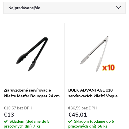
R
Najpredávanejšie
a
Najlacnejšie
V
Najdrahšie
d
ý
Abecedne
e
p
n
i
i
s
e
Žiaruvzdorné servírovacie
BULK ADVANTAGE x10
kliešte Matfer Bourgeat 24 cm
servírovacích klieští Vogue
p
25,5 cm (10 kusov)
p
€10,57 bez DPH
€36,59 bez DPH
r
€13
€45,01
r
Skladom (dodanie do 5
Skladom (dodanie do 5
pracovných dní)
7 ks
pracovných dní)
56 ks