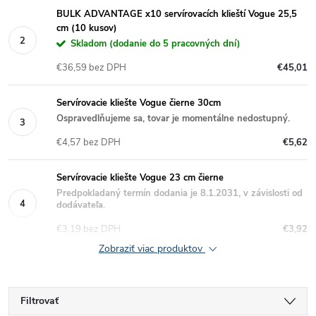
BULK ADVANTAGE x10 servírovacích klieští Vogue 25,5
cm (10 kusov)
Skladom (dodanie do 5 pracovných dní)
€36,59 bez DPH
€45,01
Servírovacie kliešte Vogue čierne 30cm
Ospravedlňujeme sa, tovar je momentálne nedostupný.
€4,57 bez DPH
€5,62
Servírovacie kliešte Vogue 23 cm čierne
Predpokladaný termín dodania je 8.1.2031, v závislosti od
dodávateľa.
€3,19 bez DPH
€3,92
Zobraziť viac produktov
Filtrovať