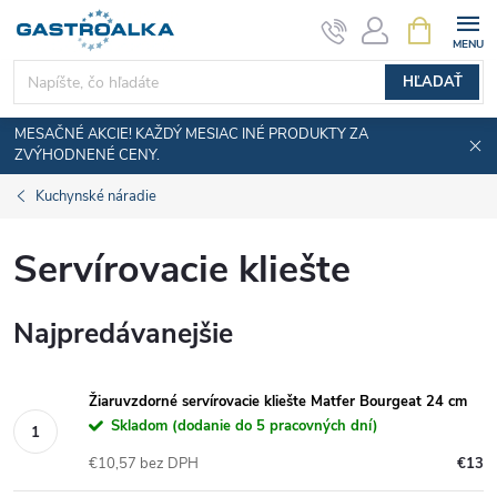
Prejsť
NÁKUPN
KOŠÍK
na
obsah
HĽADAŤ
MESAČNÉ AKCIE! KAŽDÝ MESIAC INÉ PRODUKTY ZA
ZVÝHODNENÉ CENY.
Kuchynské náradie
Servírovacie kliešte
Najpredávanejšie
Žiaruvzdorné servírovacie kliešte Matfer Bourgeat 24 cm
Skladom (dodanie do 5 pracovných dní)
€10,57 bez DPH
€13