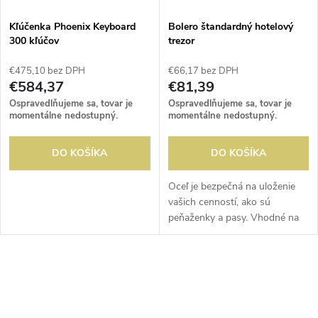
i
s
e
Kľúčenka Phoenix Keyboard
Bolero štandardný hotelový
300 kľúčov
trezor
p
p
€475,10 bez DPH
€66,17 bez DPH
r
€584,37
€81,39
r
Ospravedlňujeme sa, tovar je
Ospravedlňujeme sa, tovar je
o
momentálne nedostupný.
momentálne nedostupný.
o
d
DO KOŠÍKA
DO KOŠÍKA
d
u
Oceľ je bezpečná na uloženie
vašich cenností, ako sú
u
peňaženky a pasy. Vhodné na
k
montáž na podlahu a na stenu
k
a dodáva sa s 2 núdzovými
t
kľúčmi a informačným panelom
O
t
pre hostí.
o
v