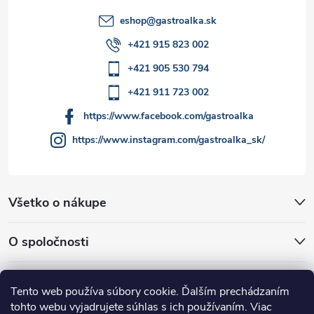
y
eshop
@
gastroalka.sk
v
+421 915 823 002
ý
+421 905 530 794
p
+421 911 723 002
i
https://www.facebook.com/gastroalka
https://www.instagram.com/gastroalka_sk/
s
u
Všetko o nákupe
O spoločnosti
Akcie a novinky
Tento web používa súbory cookie. Ďalším prechádzaním
tohto webu vyjadrujete súhlas s ich používaním. Viac