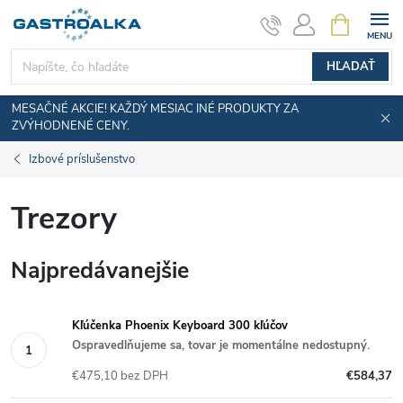
Prejsť
NÁKUPN
KOŠÍK
na
obsah
HĽADAŤ
MESAČNÉ AKCIE! KAŽDÝ MESIAC INÉ PRODUKTY ZA
ZVÝHODNENÉ CENY.
Izbové príslušenstvo
Trezory
Najpredávanejšie
Kľúčenka Phoenix Keyboard 300 kľúčov
Ospravedlňujeme sa, tovar je momentálne nedostupný.
€475,10 bez DPH
€584,37