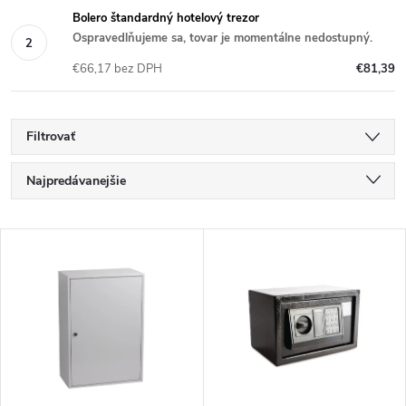
Bolero štandardný hotelový trezor
Ospravedlňujeme sa, tovar je momentálne nedostupný.
€66,17 bez DPH
€81,39
Filtrovať
R
Najpredávanejšie
a
Najlacnejšie
V
Najdrahšie
d
ý
Abecedne
e
p
n
i