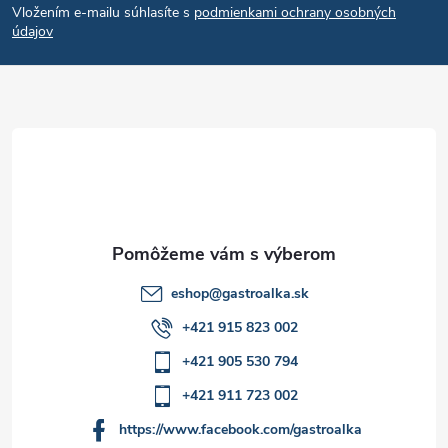
Vložením e-mailu súhlasíte s
podmienkami ochrany osobných
p
i
údajov
e
ä
p
t
r
i
v
e
k
y
eshop
@
gastroalka.sk
v
+421 915 823 002
ý
+421 905 530 794
p
+421 911 723 002
i
https://www.facebook.com/gastroalka