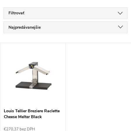
Filtrovať
R
Najpredávanejšie
a
Najlacnejšie
V
Najdrahšie
d
ý
Abecedne
e
p
n
i
i
s
e
Louis Tellier Breziere Raclette
Cheese Melter Black
p
p
€270,37 bez DPH