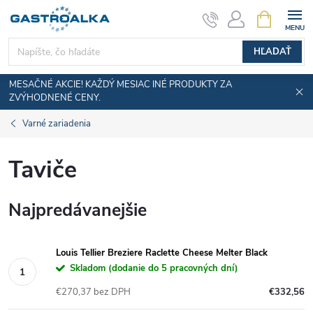
Prejsť
NÁKUPN
KOŠÍK
na
obsah
HĽADAŤ
MESAČNÉ AKCIE! KAŽDÝ MESIAC INÉ PRODUKTY ZA
ZVÝHODNENÉ CENY.
Varné zariadenia
Taviče
Najpredávanejšie
Louis Tellier Breziere Raclette Cheese Melter Black
Skladom (dodanie do 5 pracovných dní)
€270,37 bez DPH
€332,56