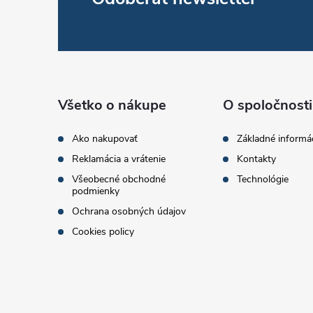
Z
á
p
ä
Všetko o nákupe
O spoločnosti
t
Ako nakupovať
Základné informá
Reklamácia a vrátenie
Kontakty
i
Všeobecné obchodné
Technológie
podmienky
e
Ochrana osobných údajov
Cookies policy