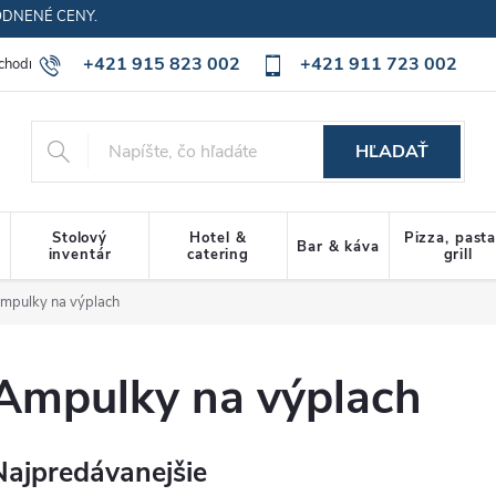
ODNENÉ CENY.
+421 915 823 002
+421 911 723 002
chodné podmienky
Ochrana osobných údajov
Cookies policy
HĽADAŤ
Stolový
Hotel &
Pizza, past
Bar & káva
inventár
catering
grill
mpulky na výplach
Ampulky na výplach
Najpredávanejšie