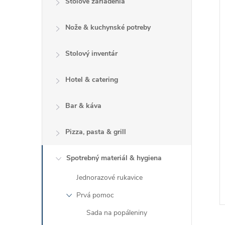
i
Stolové zariadenia
i
Nože & kuchynské potreby
Stolový inventár
Hotel & catering
Bar & káva
Pizza, pasta & grill
Spotrebný materiál & hygiena
Jednorazové rukavice
Prvá pomoc
Sada na popáleniny