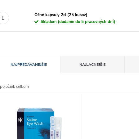
Očné kapsuly 2cl (25 kusov)
Skladom (dodanie do 5 pracovných dní)
R
NAJPREDÁVANEJŠIE
NAJLACNEJŠIE
a
položiek celkom
d
V
e
ý
n
p