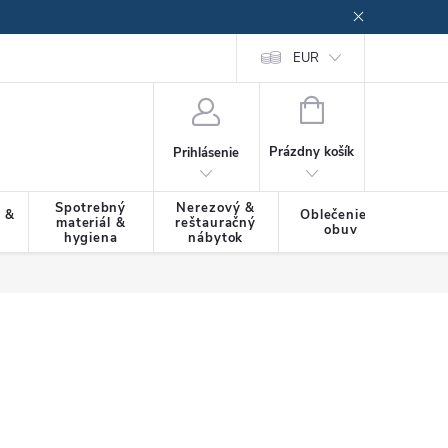
EUR
NÁKUPNÝ
KOŠÍK
Prázdny košík
Prihlásenie
Spotrebný
Nerezový &
a &
Oblečenie &
materiál &
reštauračný
SLU
obuv
hygiena
nábytok