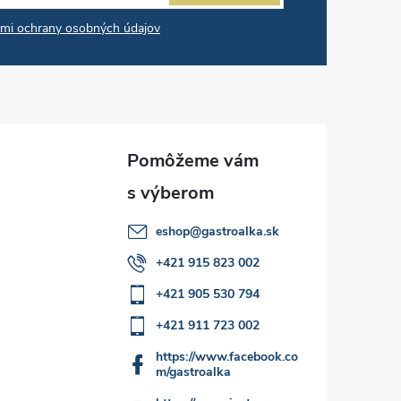
mi ochrany osobných údajov
eshop
@
gastroalka.sk
+421 915 823 002
+421 905 530 794
+421 911 723 002
https://www.facebook.co
m/gastroalka