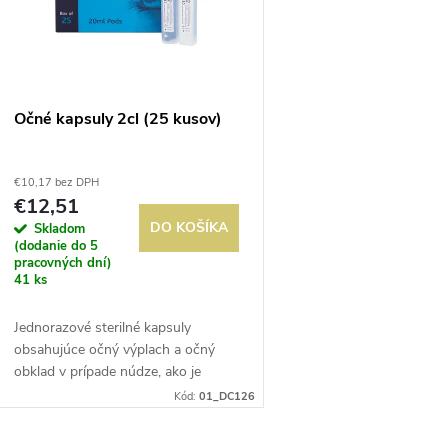
e
s
p
p
Očné kapsuly 2cl (25 kusov)
r
r
€10,17 bez DPH
o
€12,51
o
DO KOŠÍKA
Skladom
d
(dodanie do 5
d
pracovných dní)
41 ks
u
u
Jednorazové sterilné kapsuly
k
obsahujúce očný výplach a očný
k
obklad v prípade núdze, ako je
t
podráždenie očí alebo poranenie.
Kód:
01_DC126
t
Pripravené na použitie, so
skrutkovacím uzáverom.