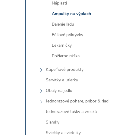
Náplasti
Ampulky na výplach
Balenie ľadu
l
Fóliové prikrývky
Lekárničky
Požiarne rúška
Kúpeľňové produkty
Servítky a utierky
Obaly na jedlo
i
Jednorazové poháre, príbor & riad
Jednorazové tašky a vrecká
Slamky
r
Sviečky a svietniky