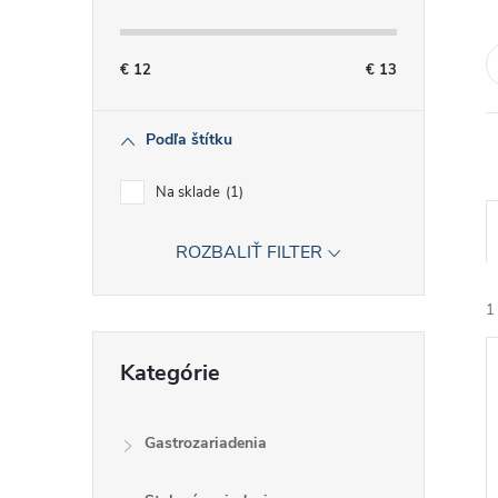
č
n
€
12
€
13
ý
Podľa štítku
p
Na sklade
1
a
ROZBALIŤ FILTER
n
1
e
Preskočiť
Kategórie
kategórie
l
Gastrozariadenia