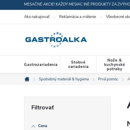
Prejsť
MESAČNÉ AKCIE! KAŽDÝ MESIAC INÉ PRODUKTY ZA ZVÝH
na
Ako nakupovať
Reklamácia a vrátenie
Všeobecné ob
obsah
Nože &
Stolové
Gastrozariadenia
kuchynské
zariadenia
potreby
Spotrebný materiál & hygiena
Prvá pomoc
A
Domov
B
o
Cena