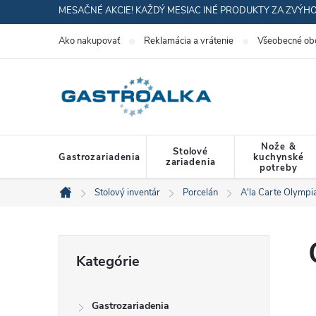
Prejsť
MESAČNÉ AKCIE! KAŽDÝ MESIAC INÉ PRODUKTY ZA ZVÝH
na
Ako nakupovať
Reklamácia a vrátenie
Všeobecné ob
obsah
Nože &
Stolové
Gastrozariadenia
kuchynské
zariadenia
potreby
Stolový inventár
Porcelán
A'la Carte Olympi
Domov
B
Preskočiť
Kategórie
kategórie
o
Gastrozariadenia