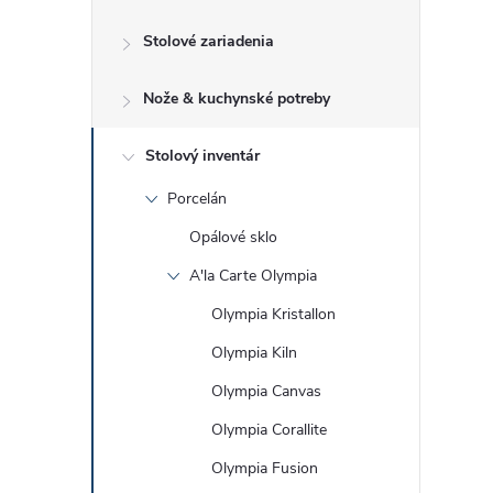
č
Stolové zariadenia
n
Nože & kuchynské potreby
ý
p
Stolový inventár
Porcelán
a
Opálové sklo
n
A'la Carte Olympia
Olympia Kristallon
e
Olympia Kiln
l
Olympia Canvas
Olympia Corallite
Olympia Fusion