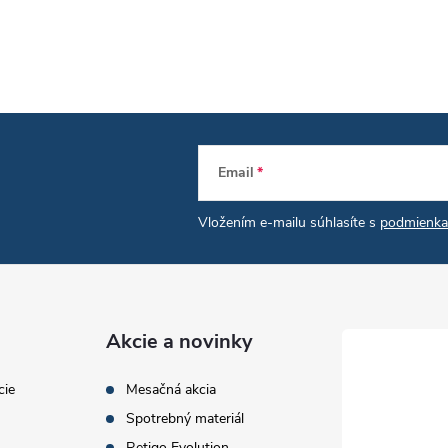
Email
Vložením e-mailu súhlasíte s
podmienka
Akcie a novinky
cie
Mesačná akcia
Spotrebný materiál
Retigo Evolution