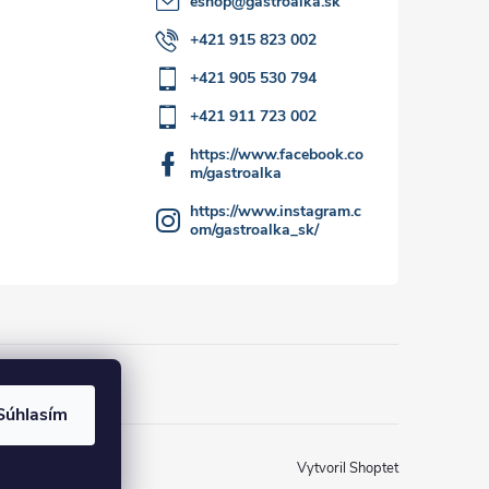
eshop
@
gastroalka.sk
+421 915 823 002
+421 905 530 794
+421 911 723 002
https://www.facebook.co
m/gastroalka
https://www.instagram.c
om/gastroalka_sk/
Súhlasím
Vytvoril Shoptet