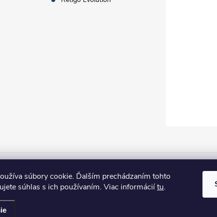
oužíva súbory cookie. Ďalším prechádzaním tohto
jete súhlas s ich používaním. Viac informácií
tu
.
ené.
ie