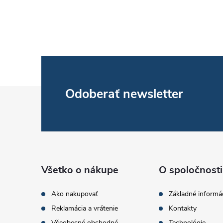
Z
Odoberať newsletter
á
p
ä
Všetko o nákupe
O spoločnosti
t
Ako nakupovať
Základné informá
Reklamácia a vrátenie
Kontakty
i
Všeobecné obchodné
Technológie