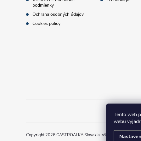
podmienky
e
Ochrana osobných údajov
Cookies policy
Tento web p
webu vyjadru
Copyright 2026
GASTROALKA Slovakia
. Všetky práva vyhrad
Nastaven