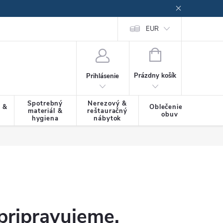
EUR
NÁKUPNÝ
KOŠÍK
Prázdny košík
Prihlásenie
Spotrebný
Nerezový &
a &
Oblečenie &
materiál &
reštauračný
SLU
obuv
hygiena
nábytok
pripravujeme.