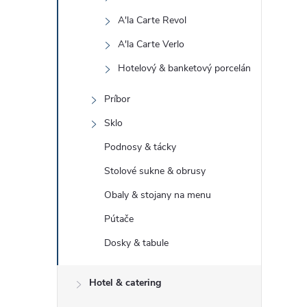
A'la Carte Revol
A'la Carte Verlo
Hotelový & banketový porcelán
Príbor
Sklo
Podnosy & tácky
Stolové sukne & obrusy
Obaly & stojany na menu
Pútače
Dosky & tabule
Hotel & catering