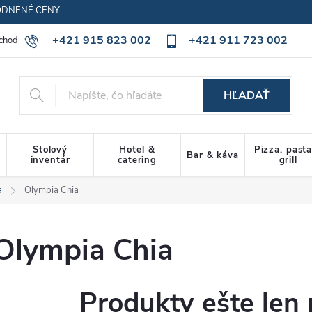
ODNENÉ CENY.
+421 915 823 002
+421 911 723 002
chodné podmienky
Ochrana osobných údajov
Cookies policy
HĽADAŤ
Stolový
Hotel &
Pizza, past
Bar & káva
inventár
catering
grill
a
Olympia Chia
Olympia Chia
Produkty ešte len 