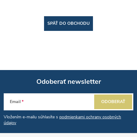
SPÄŤ DO OBCHODU
Odoberať newsletter
Z
Email
ODOBERAŤ
á
Vložením e-mailu súhlasíte s
podmienkami ochrany osobných
p
údajov