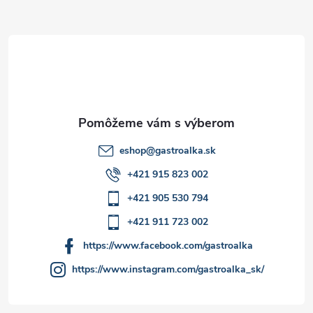
ä
t
i
e
eshop
@
gastroalka.sk
+421 915 823 002
+421 905 530 794
+421 911 723 002
https://www.facebook.com/gastroalka
https://www.instagram.com/gastroalka_sk/