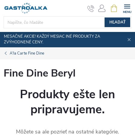
Prejsť
NÁKUPN
KOŠÍK
na
obsah
HĽADAŤ
MESAČNÉ AKCIE! KAŽDÝ MESIAC INÉ PRODUKTY ZA
ZVÝHODNENÉ CENY.
A'la Carte Fine Dine
Fine Dine Beryl
Produkty ešte len
pripravujeme.
Môžete sa ale pozrieť na ostatné kategórie.