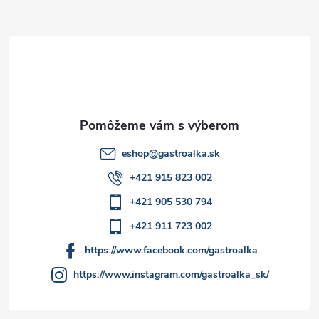
ä
t
i
e
eshop
@
gastroalka.sk
+421 915 823 002
+421 905 530 794
+421 911 723 002
https://www.facebook.com/gastroalka
https://www.instagram.com/gastroalka_sk/