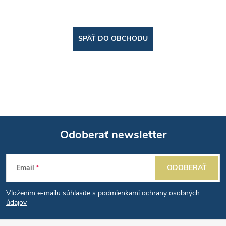
SPÄŤ DO OBCHODU
Odoberať newsletter
Z
Email
ODOBERAŤ
á
Vložením e-mailu súhlasíte s
podmienkami ochrany osobných
p
údajov