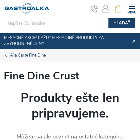
Prejsť
NÁKUPN
KOŠÍK
na
obsah
HĽADAŤ
MESAČNÉ AKCIE! KAŽDÝ MESIAC INÉ PRODUKTY ZA
ZVÝHODNENÉ CENY.
A'la Carte Fine Dine
Fine Dine Crust
Produkty ešte len
pripravujeme.
Môžete sa ale pozrieť na ostatné kategórie.