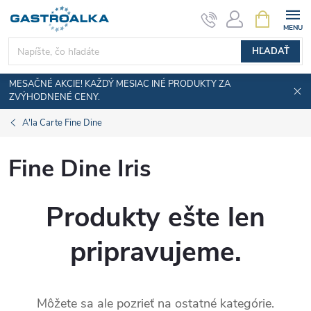
Prejsť
NÁKUPN
KOŠÍK
na
obsah
HĽADAŤ
MESAČNÉ AKCIE! KAŽDÝ MESIAC INÉ PRODUKTY ZA
ZVÝHODNENÉ CENY.
A'la Carte Fine Dine
Fine Dine Iris
Produkty ešte len
pripravujeme.
Môžete sa ale pozrieť na ostatné kategórie.