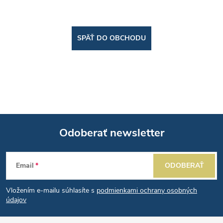
SPÄŤ DO OBCHODU
Odoberať newsletter
Z
Email
ODOBERAŤ
á
Vložením e-mailu súhlasíte s
podmienkami ochrany osobných
p
údajov