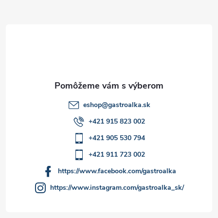
ä
t
i
e
eshop
@
gastroalka.sk
+421 915 823 002
+421 905 530 794
+421 911 723 002
https://www.facebook.com/gastroalka
https://www.instagram.com/gastroalka_sk/