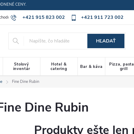
ODNENÉ CENY.
+421 915 823 002
+421 911 723 002
chodné podmienky
Ochrana osobných údajov
Cookies policy
HĽADAŤ
Stolový
Hotel &
Pizza, past
Bar & káva
inventár
catering
grill
ne
Fine Dine Rubin
Fine Dine Rubin
Produkty ešte len 