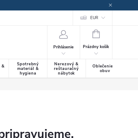
EUR
NÁKUPNÝ
KOŠÍK
Prázdny košík
Prihlásenie
Spotrebný
Nerezový &
a &
Oblečenie &
materiál &
reštauračný
SLU
obuv
hygiena
nábytok
pripravujeme.