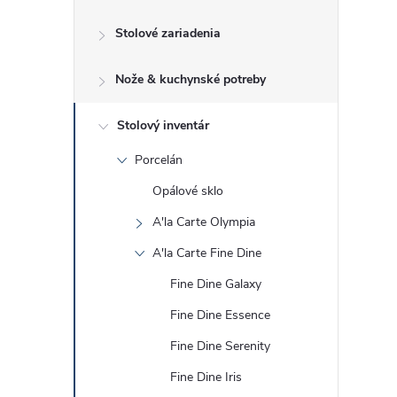
č
Stolové zariadenia
n
Nože & kuchynské potreby
ý
p
Stolový inventár
Porcelán
a
Opálové sklo
n
A'la Carte Olympia
A'la Carte Fine Dine
e
Fine Dine Galaxy
l
Fine Dine Essence
Fine Dine Serenity
Fine Dine Iris