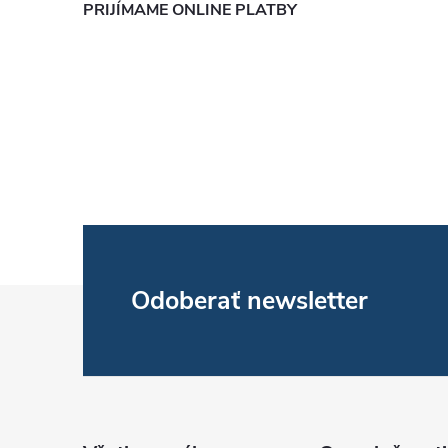
PRIJÍMAME ONLINE PLATBY
Z
Odoberať newsletter
á
p