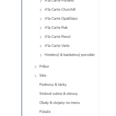
A'la Carte Porland
A'la Carte Churchill
A'la Carte OpalGlass
A'la Carte Rak
A'la Carte Revol
A'la Carte Verlo
Hotelový & banketový porcelán
Príbor
Sklo
Podnosy & tácky
Stolové sukne & obrusy
Obaly & stojany na menu
Pútače