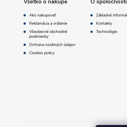
ä
Všetko o nákupe
O spoločnosti
t
Ako nakupovať
Základné informá
Reklamácia a vrátenie
Kontakty
i
Všeobecné obchodné
Technológie
podmienky
e
Ochrana osobných údajov
Cookies policy