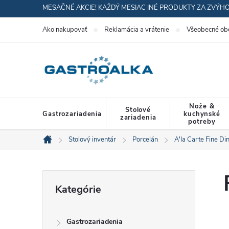
Prejsť
MESAČNÉ AKCIE! KAŽDÝ MESIAC INÉ PRODUKTY ZA ZVÝH
na
Ako nakupovať
Reklamácia a vrátenie
Všeobecné ob
obsah
Nože &
Stolové
Gastrozariadenia
kuchynské
zariadenia
potreby
Stolový inventár
Porcelán
A'la Carte Fine Di
Domov
B
Preskočiť
Kategórie
kategórie
o
Gastrozariadenia