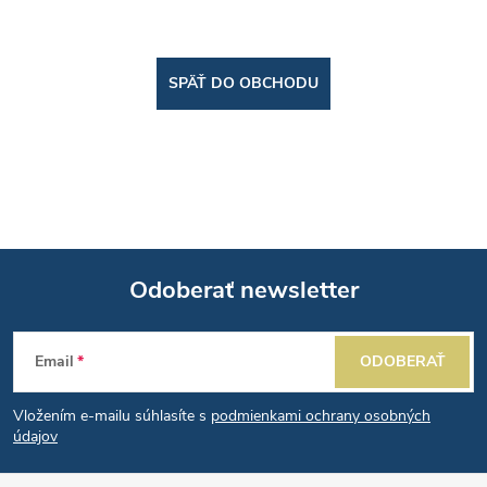
SPÄŤ DO OBCHODU
Odoberať newsletter
Z
Email
ODOBERAŤ
á
Vložením e-mailu súhlasíte s
podmienkami ochrany osobných
p
údajov