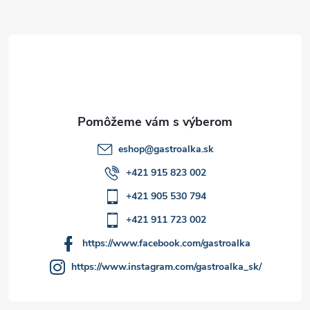
ä
t
i
e
eshop
@
gastroalka.sk
+421 915 823 002
+421 905 530 794
+421 911 723 002
https://www.facebook.com/gastroalka
https://www.instagram.com/gastroalka_sk/