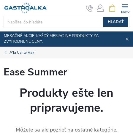
Prejsť
NÁKUPN
KOŠÍK
na
obsah
HĽADAŤ
MESAČNÉ AKCIE! KAŽDÝ MESIAC INÉ PRODUKTY ZA
ZVÝHODNENÉ CENY.
A'la Carte Rak
Ease Summer
Produkty ešte len
pripravujeme.
Môžete sa ale pozrieť na ostatné kategórie.