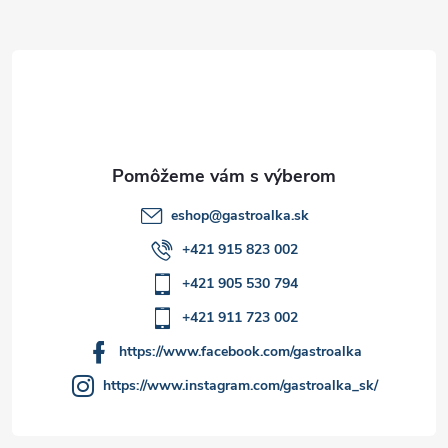
ä
t
i
e
eshop
@
gastroalka.sk
+421 915 823 002
+421 905 530 794
+421 911 723 002
https://www.facebook.com/gastroalka
https://www.instagram.com/gastroalka_sk/