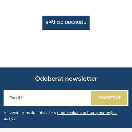
SPÄŤ DO OBCHODU
Odoberať newsletter
Z
Email
ODOBERAŤ
á
Vložením e-mailu súhlasíte s
podmienkami ochrany osobných
p
údajov