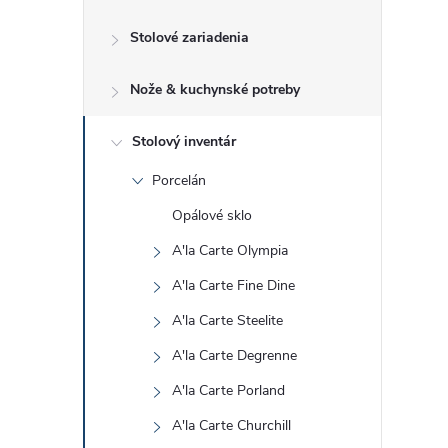
č
Stolové zariadenia
n
Nože & kuchynské potreby
ý
p
Stolový inventár
Porcelán
a
Opálové sklo
n
A'la Carte Olympia
A'la Carte Fine Dine
e
A'la Carte Steelite
l
A'la Carte Degrenne
A'la Carte Porland
A'la Carte Churchill