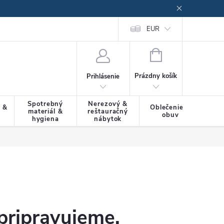
EUR
NÁKUPNÝ
KOŠÍK
Prázdny košík
Prihlásenie
Spotrebný
Nerezový &
a &
Oblečenie &
materiál &
reštauračný
SLU
obuv
hygiena
nábytok
pripravujeme.