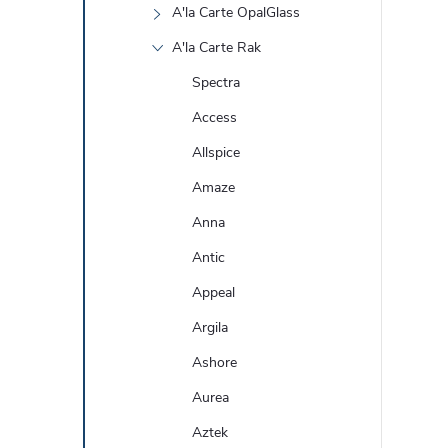
A'la Carte OpalGlass
A'la Carte Rak
Spectra
Access
Allspice
Amaze
Anna
Antic
Appeal
Argila
Ashore
Aurea
Aztek