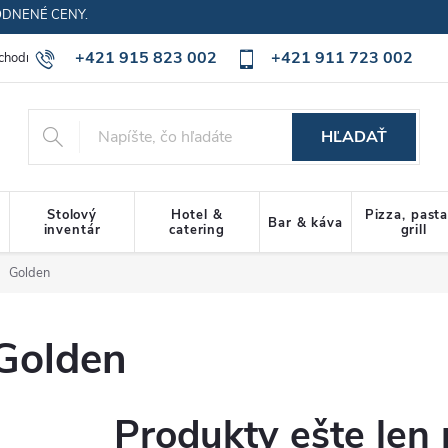
ODNENÉ CENY.
+421 915 823 002
+421 911 723 002
chodné podmienky
Ochrana osobných údajov
Cookies policy
HĽADAŤ
Stolový
Hotel &
Pizza, past
Bar & káva
inventár
catering
grill
Golden
Golden
Produkty ešte len 