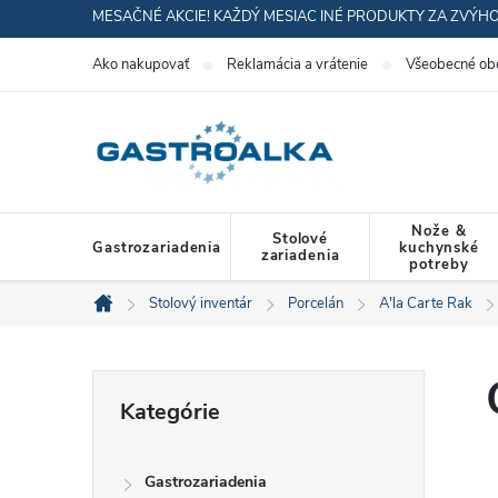
Prejsť
MESAČNÉ AKCIE! KAŽDÝ MESIAC INÉ PRODUKTY ZA ZVÝH
na
Ako nakupovať
Reklamácia a vrátenie
Všeobecné ob
obsah
Nože &
Stolové
Gastrozariadenia
kuchynské
zariadenia
potreby
Stolový inventár
Porcelán
A'la Carte Rak
Domov
B
Preskočiť
Kategórie
kategórie
o
Gastrozariadenia