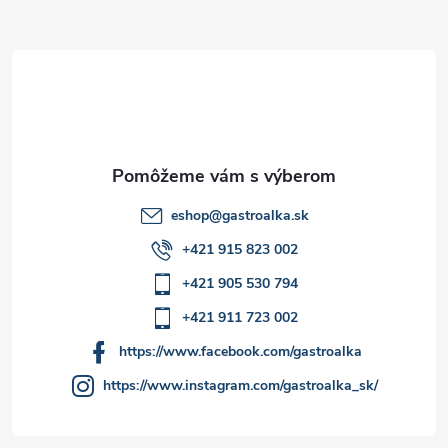
ä
t
i
e
eshop
@
gastroalka.sk
+421 915 823 002
+421 905 530 794
+421 911 723 002
https://www.facebook.com/gastroalka
https://www.instagram.com/gastroalka_sk/