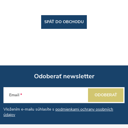
SPÄŤ DO OBCHODU
Odoberať newsletter
Z
Email
ODOBERAŤ
á
Vložením e-mailu súhlasíte s
podmienkami ochrany osobných
p
údajov