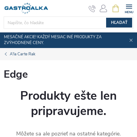
Prejsť
NÁKUPN
KOŠÍK
na
obsah
HĽADAŤ
MESAČNÉ AKCIE! KAŽDÝ MESIAC INÉ PRODUKTY ZA
ZVÝHODNENÉ CENY.
A'la Carte Rak
Edge
Produkty ešte len
pripravujeme.
Môžete sa ale pozrieť na ostatné kategórie.