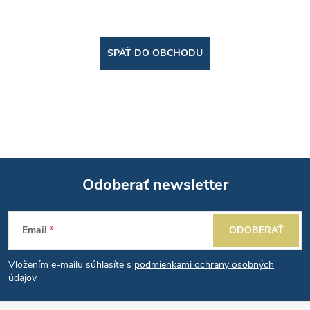
SPÄŤ DO OBCHODU
Odoberať newsletter
Z
Email
ODOBERAŤ
á
Vložením e-mailu súhlasíte s
podmienkami ochrany osobných
p
údajov