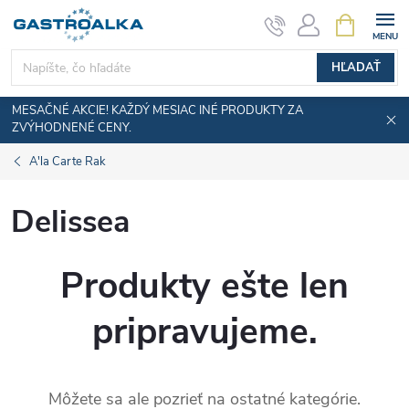
Prejsť
NÁKUPN
KOŠÍK
na
obsah
HĽADAŤ
MESAČNÉ AKCIE! KAŽDÝ MESIAC INÉ PRODUKTY ZA
ZVÝHODNENÉ CENY.
A'la Carte Rak
Delissea
Produkty ešte len
pripravujeme.
Môžete sa ale pozrieť na ostatné kategórie.