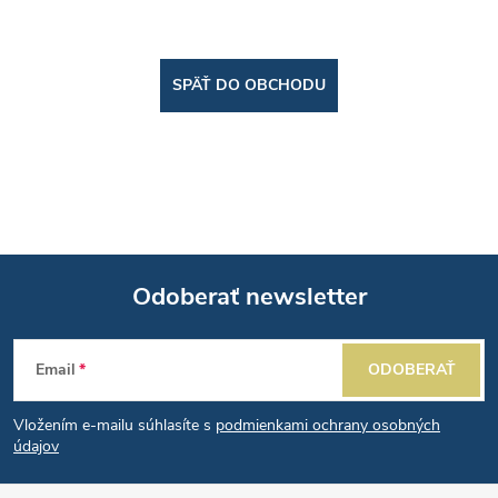
SPÄŤ DO OBCHODU
Odoberať newsletter
Z
Email
ODOBERAŤ
á
Vložením e-mailu súhlasíte s
podmienkami ochrany osobných
p
údajov