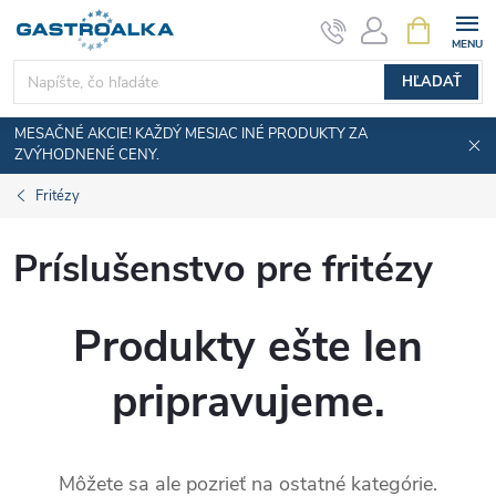
Prejsť
NÁKUPN
KOŠÍK
na
obsah
HĽADAŤ
MESAČNÉ AKCIE! KAŽDÝ MESIAC INÉ PRODUKTY ZA
ZVÝHODNENÉ CENY.
Fritézy
Príslušenstvo pre fritézy
Produkty ešte len
pripravujeme.
Môžete sa ale pozrieť na ostatné kategórie.