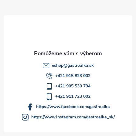
ä
t
i
e
eshop
@
gastroalka.sk
+421 915 823 002
+421 905 530 794
+421 911 723 002
https://www.facebook.com/gastroalka
https://www.instagram.com/gastroalka_sk/