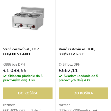
t
510x310x220mm(šxhxv);
310x335x220mm(šxhxv);
t
regulácia teploty: 30-100°C;
regulácia teploty: 30-100°C;
o
výpustný ventil;...
výpustný ventil; koše...
o
v
v
Varič cestovín el., TOP,
Varič cestovín el., TOP,
660/600 VT-60EL
330/600 VT-30EL
€885 bez DPH
€457 bez DPH
€1 088,55
€562,11
Skladom (dodanie do 5
Skladom (dodanie do 5
pracovných dní)
1 ks
pracovných dní)
4 ks
DO KOŠÍKA
DO KOŠÍKA
rozmer:
rozmer:
660x600x290mm(šxhxv);
330x600x290mm(šxhxv);