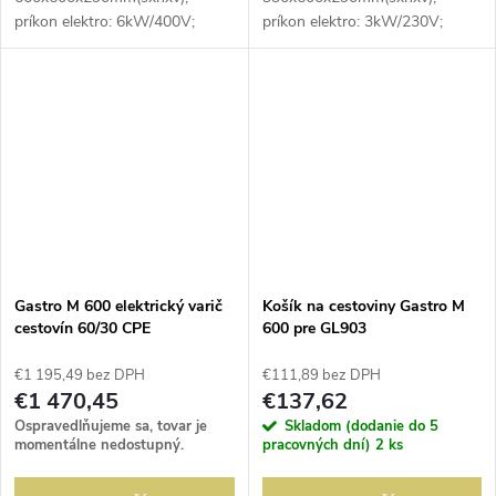
príkon elektro: 6kW/400V;
príkon elektro: 3kW/230V;
počet vaní: 2ks; objem vane:
počet vaní: 1ks; objem vane:
2x12,5 l; rozmer vane: 2 x
12,5 l; rozmer vane: GN1/2 -
GN1/2 - 150mm; regulácia
150mm ; regulácia teploty: 30-
teploty: 30-100°C; výpustný
100°C; výpustný ventil;...
ventil;...
Gastro M 600 elektrický varič
Košík na cestoviny Gastro M
cestovín 60/30 CPE
600 pre GL903
€1 195,49 bez DPH
€111,89 bez DPH
€1 470,45
€137,62
Ospravedlňujeme sa, tovar je
Skladom (dodanie do 5
momentálne nedostupný.
pracovných dní)
2 ks