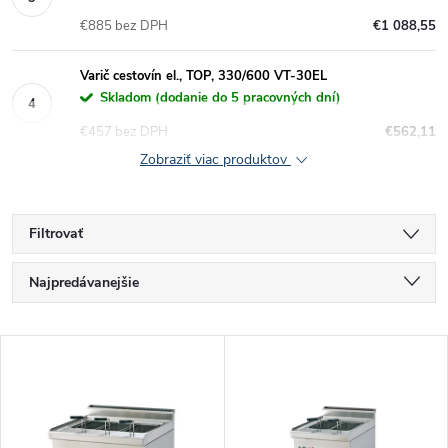
€885 bez DPH
€1 088,55
Varič cestovín el., TOP, 330/600 VT-30EL
Skladom (dodanie do 5 pracovných dní)
€457 bez DPH
€562,11
Zobraziť viac produktov
Filtrovať
R
Najpredávanejšie
a
Najlacnejšie
V
Najdrahšie
d
ý
Abecedne
e