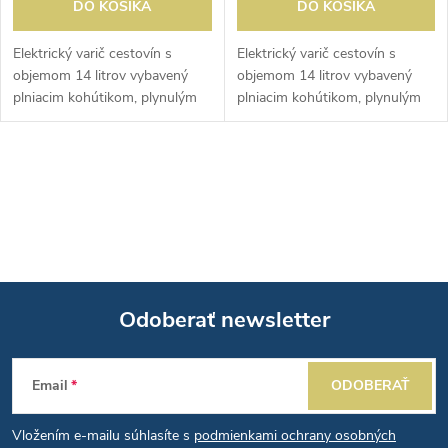
DO KOŠÍKA
DO KOŠÍKA
Elektrický varič cestovín s
Elektrický varič cestovín s
objemom 14 litrov vybavený
objemom 14 litrov vybavený
plniacim kohútikom, plynulým
plniacim kohútikom, plynulým
termostatom, vypúšťacím
termostatom, vypúšťacím
kohútikom a kontrolkou.
kohútikom a kontrolkou.
Dodávané bez košíka na
Dodávané bez košíka na
O
cestoviny.
cestoviny.
v
l
á
Odoberať newsletter
d
Z
a
Email
ODOBERAŤ
á
c
Vložením e-mailu súhlasíte s
podmienkami ochrany osobných