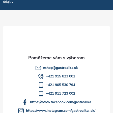
p
i
údajov
e
ä
p
t
r
i
v
e
k
y
eshop
@
gastroalka.sk
v
+421 915 823 002
ý
+421 905 530 794
p
+421 911 723 002
i
https://www.facebook.com/gastroalka
https://www.instagram.com/gastroalka_sk/