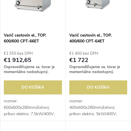
p
n
i
i
s
e
Varič cestovín el., TOP,
Varič cestovín el., TOP,
600/600 CPT-66ET
400/600 CPT-64ET
p
p
€1 555 bez DPH
€1 400 bez DPH
r
€1 912,65
€1 722
r
Ospravedlňujeme sa, tovar je
Ospravedlňujeme sa, tovar je
o
momentálne nedostupný.
momentálne nedostupný.
o
d
DO KOŠÍKA
DO KOŠÍKA
d
u
rozmer:
rozmer:
600x600x280mm(šxhxv);
400x600x280mm(šxhxv);
u
príkon elektro: 7,5kW/400V;
príkon elektro: 5kW/400V;
k
počet vaní: 1ks; objem vane: 25
počet vaní: 1ks; objem vane: 17
k
l; rozmer vane:
l; rozmer vane: