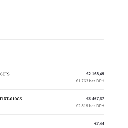
€2 168,49
-66ETS
€1 763 bez DPH
€3 467,37
 FTLRT-610GS
€2 819 bez DPH
€7,44