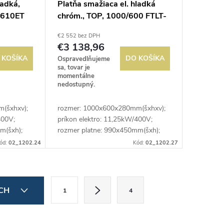
ladká,
Platňa smažiaca el. hladká
-610ET
chróm., TOP, 1000/600 FTLT-
610ETS
€2 552 bez DPH
€3 138,96
 KOŠÍKA
DO KOŠÍKA
Ospravedlňujeme
sa, tovar je
momentálne
nedostupný.
(šxhxv);
rozmer: 1000x600x280mm(šxhxv);
400V;
príkon elektro: 11,25kW/400V;
m(šxh);
rozmer platne: 990x450mm(šxh);
:
platňa: hladká ; prevedenie: brúsený
ód:
02_1202.24
Kód:
02_1202.27
 teploty:
chróm; regulácia teploty: 50-300°C;
zásuvka na...
S
ÍCH
1
4
t
r