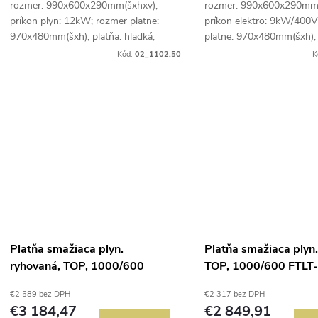
rozmer: 990x600x290mm(šxhxv);
rozmer: 990x600x290mm(
príkon plyn: 12kW; rozmer platne:
príkon elektro: 9kW/400V
970x480mm(šxh); platňa: hladká;
platne: 970x480mm(šxh); 
prevedenie: durable chróm;
hladká; prevedenie: durab
Kód:
02_1102.50
K
regulácia teploty: 50-300°C;
regulácia teploty: 50-300
zásuvka na odkvapkávajúci...
zásuvka na...
Platňa smažiaca plyn.
Platňa smažiaca plyn.
ryhovaná, TOP, 1000/600
TOP, 1000/600 FTLT
FTRT-610G
€2 589 bez DPH
€2 317 bez DPH
€3 184,47
€2 849,91