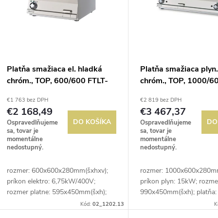
p
e
s
p
p
Platňa smažiaca el. hladká
Platňa smažiaca plyn
r
chróm., TOP, 600/600 FTLT-
chróm., TOP, 1000/6
r
66ETS
FTLRT-610GS
€1 763 bez DPH
€2 819 bez DPH
o
€2 168,49
€3 467,37
o
DO KOŠÍKA
DO
Ospravedlňujeme
Ospravedlňujeme
d
sa, tovar je
sa, tovar je
d
momentálne
momentálne
nedostupný.
nedostupný.
u
u
rozmer: 600x600x280mm(šxhxv);
rozmer: 1000x600x280mm
k
príkon elektro: 6,75kW/400V;
príkon plyn: 15kW; rozmer
k
rozmer platne: 595x450mm(šxh);
990x450mm(šxh); platňa:
t
platňa: hladká; prevedenie: brúsený
+ 2/5 ryhovaná; preveden
Kód:
02_1202.13
K
chróm; regulácia teploty: 50-300°C;
chróm; regulácia teploty: 