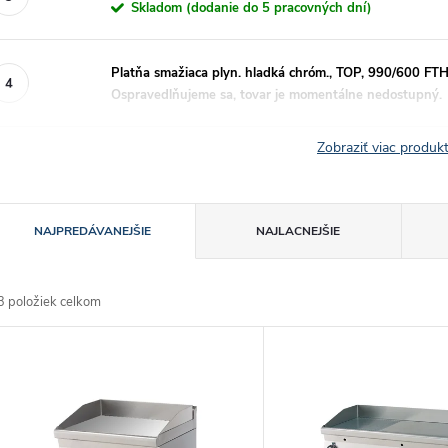
Skladom (dodanie do 5 pracovných dní)
Platňa smažiaca plyn. hladká chróm., TOP, 990/600 F
Ospravedlňujeme sa, tovar je momentálne nedostupný.
Zobraziť viac produ
R
NAJPREDÁVANEJŠIE
NAJLACNEJŠIE
a
3
položiek celkom
d
V
e
ý
n