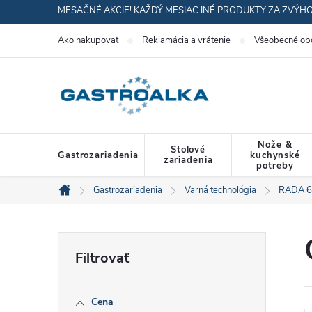
Prejsť
MESAČNÉ AKCIE! KAŽDÝ MESIAC INÉ PRODUKTY ZA ZVÝH
na
Ako nakupovať
Reklamácia a vrátenie
Všeobecné ob
obsah
Nože &
Stolové
Gastrozariadenia
kuchynské
zariadenia
potreby
Gastrozariadenia
Varná technológia
RADA 6
Domov
B
o
Cena