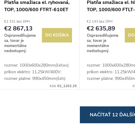
Platňa smažiaca el. ryhovaná,
Platňa smažiaca el. h
TOP, 1000/600 FTRT-610ET
TOP, 1000/600 FTLT
€2 331 bez DPH
€2 143 bez DPH
€2 867,13
€2 635,89
DO KOŠÍKA
DO
Ospravedlňujeme
Ospravedlňujeme
sa, tovar je
sa, tovar je
momentálne
momentálne
nedostupný.
nedostupný.
rozmer: 1000x600x280mm(šxhxv);
rozmer: 1000x600x280mm
príkon elektro: 11,25kW/400V;
príkon elektro: 11,25kW/
rozmer platne: 990x450mm(šxh);
rozmer platne: 990x450m
platňa: ryhovaná; prevedenie:
platňa: hladká; prevedenie
Kód:
02_1202.25
K
teplovodivá oceľ; regulácia teploty:
teplovodivá oceľ; regulácia
50-300°C; zásuvka...
50-300°C; zásuvka na...
O
NAČÍTAŤ 12 ĎALŠ
v