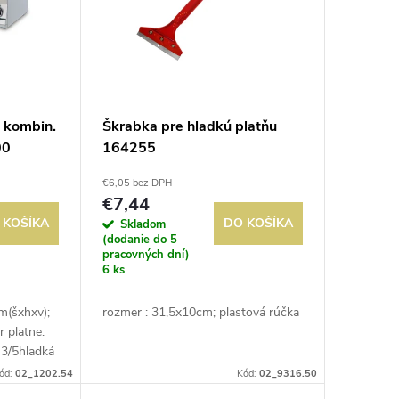
. kombin.
Škrabka pre hladkú platňu
00
164255
€6,05 bez DPH
€7,44
 KOŠÍKA
DO KOŠÍKA
Skladom
(dodanie do 5
pracovných dní)
6 ks
(šxhxv);
rozmer : 31,5x10cm; plastová rúčka
 platne:
 3/5hladká
ie: brúsený
ód:
02_1202.54
Kód:
02_9316.50
50-