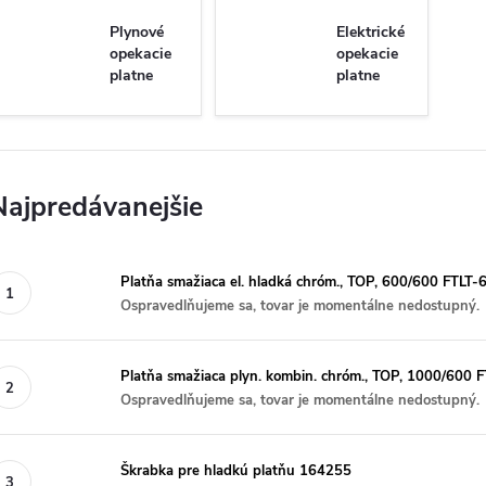
Plynové
Elektrické
opekacie
opekacie
platne
platne
24
25
Najpredávanejšie
Platňa smažiaca el. hladká chróm., TOP, 600/600 FTLT
Ospravedlňujeme sa, tovar je momentálne nedostupný.
Platňa smažiaca plyn. kombin. chróm., TOP, 1000/600
Ospravedlňujeme sa, tovar je momentálne nedostupný.
Škrabka pre hladkú platňu 164255