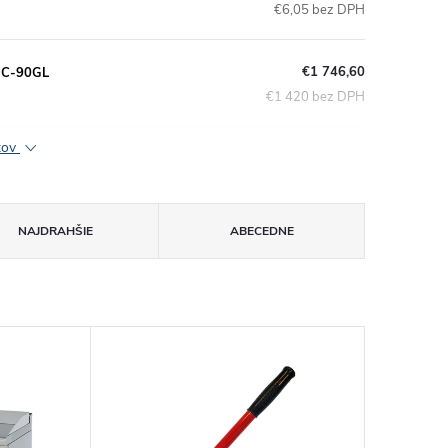
€6,05 bez DPH
€1 746,60
THC-90GL
€1 420 bez DPH
ktov
NAJDRAHŠIE
ABECEDNE