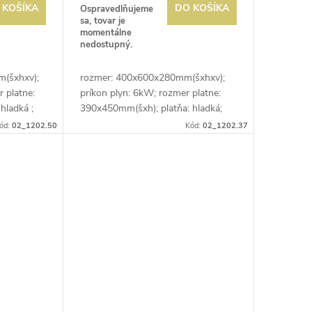
 KOŠÍKA
DO KOŠÍKA
Ospravedlňujeme
sa, tovar je
momentálne
nedostupný.
(šxhxv);
rozmer: 400x600x280mm(šxhxv);
 platne:
príkon plyn: 6kW; rozmer platne:
hladká ;
390x450mm(šxh); platňa: hladká;
eľ;
prevedenie: brúsený chróm;
ód:
02_1202.50
Kód:
02_1202.37
°C;
regulácia teploty: 50-300°C;
zásuvka na odkvapkávajúci...