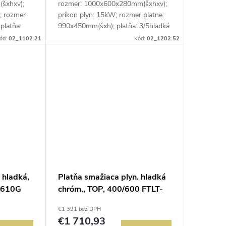
šxhxv);
rozmer: 1000x600x280mm(šxhxv);
; rozmer
príkon plyn: 15kW; rozmer platne:
platňa:
990x450mm(šxh); platňa: 3/5hladká
le chróm;
+ 2/5 ryhovaná; prevedenie:
ód:
02_1102.21
Kód:
02_1202.52
°C;
teplovodivá oceľ; regulácia teploty:
50-300°C;...
 hladká,
Platňa smažiaca plyn. hladká
-610G
chróm., TOP, 400/600 FTLT-
64GS
€1 391 bez DPH
€1 710,93