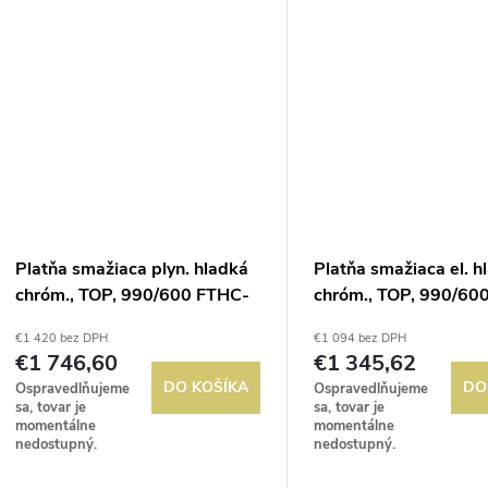
t
zásuvka na...
300°C;...
o
o
v
v
Platňa smažiaca plyn. hladká
Platňa smažiaca el. h
chróm., TOP, 990/600 FTHC-
chróm., TOP, 990/60
90GL
90EL
€1 420 bez DPH
€1 094 bez DPH
€1 746,60
€1 345,62
DO KOŠÍKA
DO
Ospravedlňujeme
Ospravedlňujeme
sa, tovar je
sa, tovar je
momentálne
momentálne
nedostupný.
nedostupný.