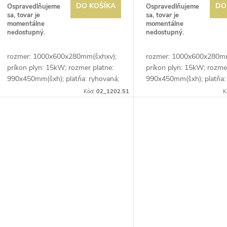
DO KOŠÍKA
DO
Ospravedlňujeme
Ospravedlňujeme
sa, tovar je
sa, tovar je
momentálne
momentálne
nedostupný.
nedostupný.
rozmer: 1000x600x280mm(šxhxv);
rozmer: 1000x600x280mm
príkon plyn: 15kW; rozmer platne:
príkon plyn: 15kW; rozmer
990x450mm(šxh); platňa: ryhovaná;
990x450mm(šxh); platňa: 
prevedenie: teplovodivá oceľ;
prevedenie: teplovodivá oc
Kód:
02_1202.51
K
regulácia teploty: 50-300°C;
regulácia teploty: 50-300
zásuvka na...
zásuvka na...