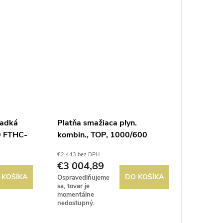
ladká
Platňa smažiaca plyn.
0 FTHC-
kombin., TOP, 1000/600
FTLRT-610G
€2 443 bez DPH
€3 004,89
 KOŠÍKA
DO KOŠÍKA
Ospravedlňujeme
sa, tovar je
momentálne
nedostupný.