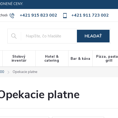
ODNENÉ CENY.
+421 915 823 002
+421 911 723 002
chodné podmienky
Ochrana osobných údajov
Cookies policy
HĽADAŤ
Stolový
Hotel &
Pizza, past
Bar & káva
inventár
catering
grill
00
Opekacie platne
Opekacie platne