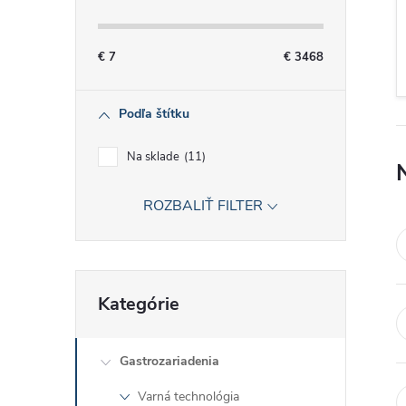
č
n
€
7
€
3468
ý
Podľa štítku
p
Na sklade
11
a
ROZBALIŤ FILTER
n
e
Preskočiť
Kategórie
kategórie
l
Gastrozariadenia
Varná technológia