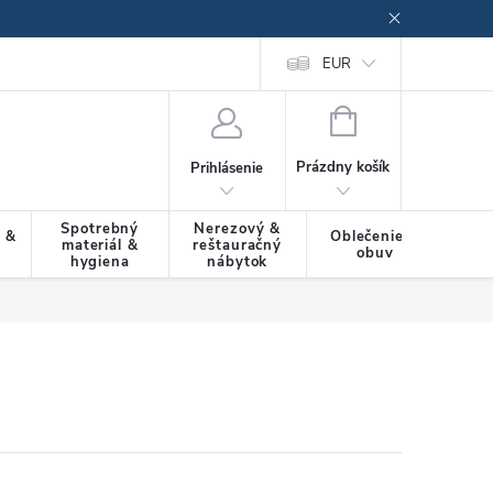
EUR
NÁKUPNÝ
KOŠÍK
Prázdny košík
Prihlásenie
Spotrebný
Nerezový &
a &
Oblečenie &
materiál &
reštauračný
SLU
obuv
hygiena
nábytok